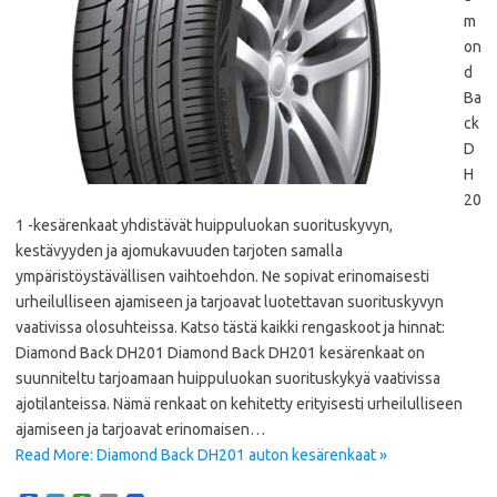
m
on
d
Ba
ck
D
H
20
1 -kesärenkaat yhdistävät huippuluokan suorituskyvyn,
kestävyyden ja ajomukavuuden tarjoten samalla
ympäristöystävällisen vaihtoehdon. Ne sopivat erinomaisesti
urheilulliseen ajamiseen ja tarjoavat luotettavan suorituskyvyn
vaativissa olosuhteissa. Katso tästä kaikki rengaskoot ja hinnat:
Diamond Back DH201 Diamond Back DH201 kesärenkaat on
suunniteltu tarjoamaan huippuluokan suorituskykyä vaativissa
ajotilanteissa. Nämä renkaat on kehitetty erityisesti urheilulliseen
ajamiseen ja tarjoavat erinomaisen…
Read More: Diamond Back DH201 auton kesärenkaat »