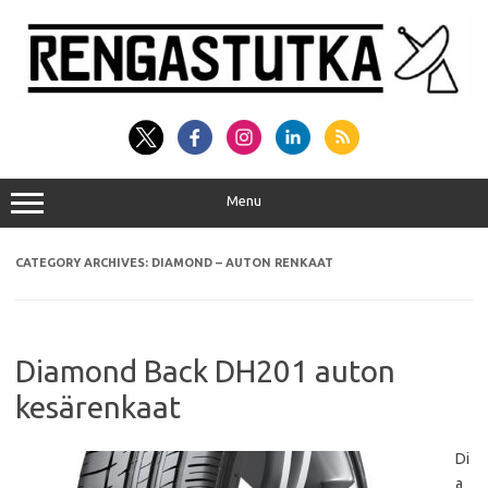
Skip
to
content
Menu
CATEGORY ARCHIVES:
DIAMOND – AUTON RENKAAT
Diamond Back DH201 auton
kesärenkaat
Di
a