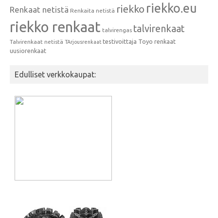
riekko.eu
riekko
Renkaat netistä
Renkaita netistä
riekko renkaat
talvirenkaat
talvirengas
testivoittaja
Toyo renkaat
Talvirenkaat netistä
TArjousrenkaat
uusiorenkaat
Edulliset verkkokaupat: