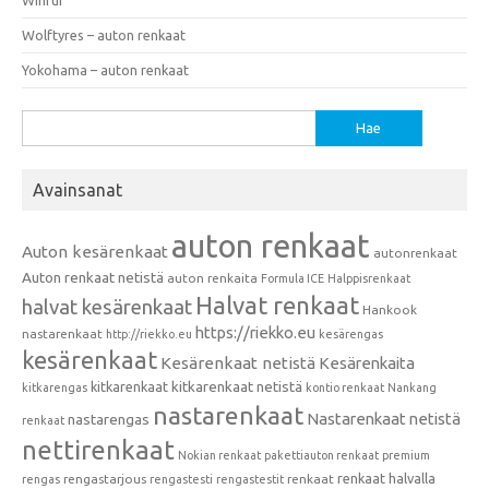
Wolftyres – auton renkaat
Yokohama – auton renkaat
Haku:
Avainsanat
auton renkaat
Auton kesärenkaat
autonrenkaat
Auton renkaat netistä
auton renkaita
Formula ICE
Halppisrenkaat
Halvat renkaat
halvat kesärenkaat
Hankook
https://riekko.eu
nastarenkaat
http://riekko.eu
kesärengas
kesärenkaat
Kesärenkaat netistä
Kesärenkaita
kitkarenkaat
kitkarenkaat netistä
kitkarengas
kontio renkaat
Nankang
nastarenkaat
Nastarenkaat netistä
nastarengas
renkaat
nettirenkaat
Nokian renkaat
pakettiauton renkaat
premium
renkaat halvalla
rengastarjous
renkaat
rengas
rengastesti
rengastestit