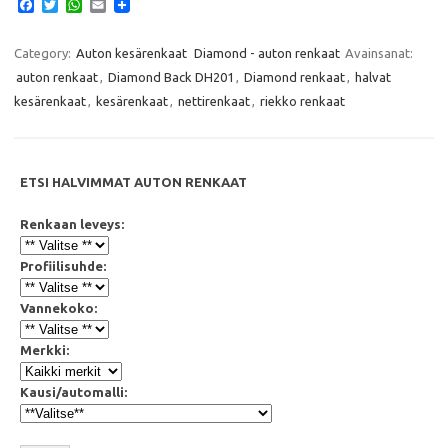
F
T
W
E
a
w
h
m
c
i
a
a
e
t
t
i
Category:
Auton kesärenkaat
Diamond - auton renkaat
Avainsanat:
b
t
s
l
auton renkaat
,
Diamond Back DH201
,
Diamond renkaat
,
halvat
o
e
A
o
r
p
kesärenkaat
,
kesärenkaat
,
nettirenkaat
,
riekko renkaat
k
p
ETSI HALVIMMAT AUTON RENKAAT
Renkaan leveys:
Profiilisuhde:
Vannekoko:
Merkki:
Kausi/automalli: