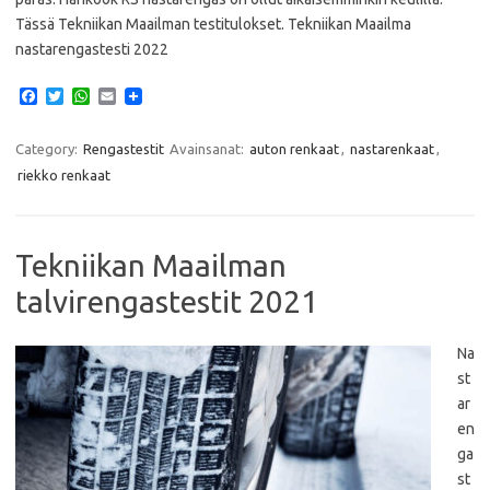
Tässä Tekniikan Maailman testitulokset. Tekniikan Maailma
nastarengastesti 2022
F
T
W
E
a
w
h
m
c
i
a
a
e
t
t
i
Category:
Rengastestit
Avainsanat:
auton renkaat
,
nastarenkaat
,
b
t
s
l
riekko renkaat
o
e
A
o
r
p
k
p
Tekniikan Maailman
talvirengastestit 2021
Na
st
ar
en
ga
st