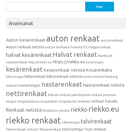
Haku:
Avainsanat
auton renkaat
Auton kesärenkaat
autonrenkaat
Auton renkaat netistä
auton renkaita
Formula ICE
Halppisrenkaat
Halvat renkaat
halvat kesärenkaat
Hankook
https://riekko.eu
nastarenkaat
http://riekko.eu
kesärengas
kesärenkaat
Kesärenkaat netistä
Kesärenkaita
kitkarenkaat
kitkarenkaat netistä
kitkarengas
kontio renkaat
Nankang
nastarenkaat
Nastarenkaat netistä
nastarengas
renkaat
nettirenkaat
Nokian renkaat
pakettiauton renkaat
premium
renkaat halvalla
rengastarjous
renkaat
rengas
rengastesti
rengastestit
riekko.eu
riekko
Renkaat netistä
Renkaita netistä
riekko renkaat
talvirenkaat
talvirengas
testivoittaja
Toyo renkaat
Talvirenkaat netistä
TArjousrenkaat