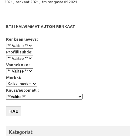
2021
,
renkaat 2021
,
tm rengastesti 2021
o
e
A
o
r
p
k
p
ETSI HALVIMMAT AUTON RENKAAT
Renkaan leveys:
Profiilisuhde:
Vannekoko:
Merkki:
Kausi/automalli:
HAE
Kategoriat