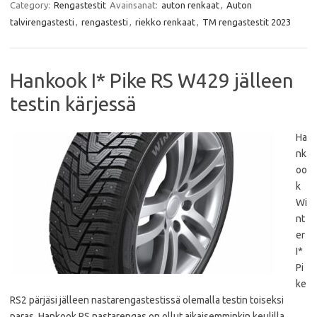
e
t
t
i
Category:
Rengastestit
Avainsanat:
auton renkaat
,
Auton
b
t
s
l
talvirengastesti
,
rengastesti
,
riekko renkaat
,
TM rengastestit 2023
o
e
A
o
r
p
k
p
Hankook I* Pike RS W429 jälleen
testin kärjessä
Ha
nk
oo
k
Wi
nt
er
I*
Pi
ke
RS2 pärjäsi jälleen nastarengastestissä olemalla testin toiseksi
paras. Hankook RS nastarengas on ollut aikaisemminkin keulilla.