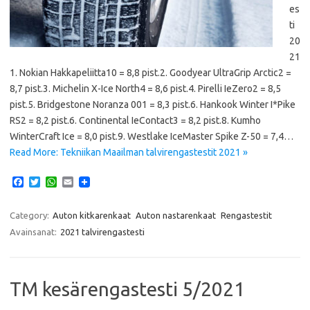
es
ti
20
21
1. Nokian Hakkapeliitta10 = 8,8 pist.2. Goodyear UltraGrip Arctic2 =
8,7 pist.3. Michelin X-Ice North4 = 8,6 pist.4. Pirelli IeZero2 = 8,5
pist.5. Bridgestone Noranza 001 = 8,3 pist.6. Hankook Winter I*Pike
RS2 = 8,2 pist.6. Continental IeContact3 = 8,2 pist.8. Kumho
WinterCraft Ice = 8,0 pist.9. Westlake IceMaster Spike Z-50 = 7,4…
Read More: Tekniikan Maailman talvirengastestit 2021 »
F
T
W
E
a
w
h
m
c
i
a
a
e
t
t
i
Category:
Auton kitkarenkaat
Auton nastarenkaat
Rengastestit
b
t
s
l
Avainsanat:
2021 talvirengastesti
o
e
A
o
r
p
k
p
TM kesärengastesti 5/2021