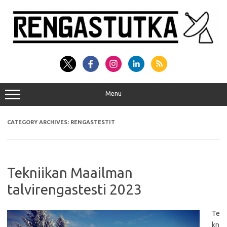
Skip
to
content
Menu
CATEGORY ARCHIVES:
RENGASTESTIT
Tekniikan Maailman
talvirengastesti 2023
Te
kn