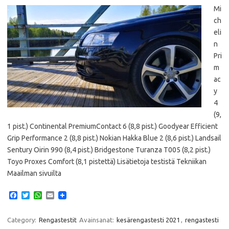
Mi
ch
eli
n
Pri
m
ac
y
4
(9,
1 pist.) Continental PremiumContact 6 (8,8 pist.) Goodyear Efficient
Grip Performance 2 (8,8 pist.) Nokian Hakka Blue 2 (8,6 pist.) Landsail
Sentury Oirin 990 (8,4 pist.) Bridgestone Turanza T005 (8,2 pist.)
Toyo Proxes Comfort (8,1 pistettä) Lisätietoja testistä Tekniikan
Maailman sivuilta
F
T
W
E
a
w
h
m
c
i
a
a
e
t
t
i
Category:
Rengastestit
Avainsanat:
kesärengastesti 2021
,
rengastesti
b
t
s
l