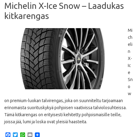
Michelin X-Ice Snow – Laadukas
kitkarengas
Mi
ch
eli
n
X-
Ic
e
Sn
o
w
on premium-luokan talvirengas, joka on suunniteltu tarjoamaan
erinomaista suorituskykyä pohjoisen vaativissa talviolosuhteissa.
Tämä kitkarengas on erityisesti kehitetty pohjoismaisille teille,
joissa jää, lumi ja loska ovat yleisiä haasteita.
F
T
W
E