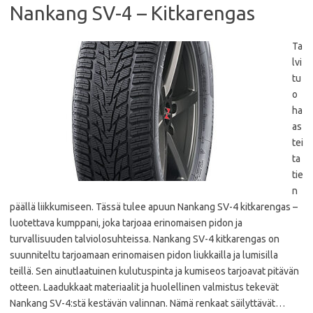
Nankang SV-4 – Kitkarengas
Ta
lvi
tu
o
ha
as
tei
ta
tie
n
päällä liikkumiseen. Tässä tulee apuun Nankang SV-4 kitkarengas –
luotettava kumppani, joka tarjoaa erinomaisen pidon ja
turvallisuuden talviolosuhteissa. Nankang SV-4 kitkarengas on
suunniteltu tarjoamaan erinomaisen pidon liukkailla ja lumisilla
teillä. Sen ainutlaatuinen kulutuspinta ja kumiseos tarjoavat pitävän
otteen. Laadukkaat materiaalit ja huolellinen valmistus tekevät
Nankang SV-4:stä kestävän valinnan. Nämä renkaat säilyttävät…