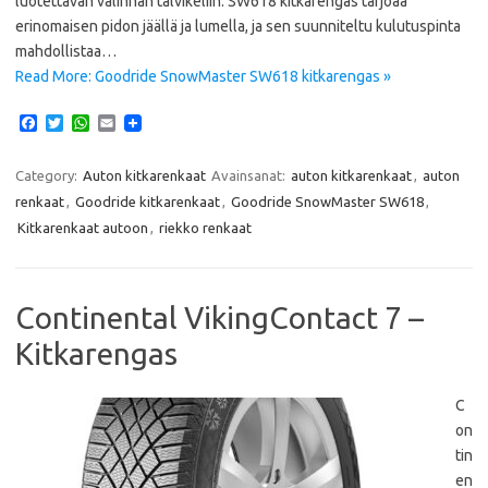
luotettavan valinnan talvikeliin. SW618 kitkarengas tarjoaa
erinomaisen pidon jäällä ja lumella, ja sen suunniteltu kulutuspinta
mahdollistaa…
Read More: Goodride SnowMaster SW618 kitkarengas »
F
T
W
E
a
w
h
m
c
i
a
a
e
t
t
i
Category:
Auton kitkarenkaat
Avainsanat:
auton kitkarenkaat
,
auton
b
t
s
l
renkaat
,
Goodride kitkarenkaat
,
Goodride SnowMaster SW618
,
o
e
A
o
r
p
Kitkarenkaat autoon
,
riekko renkaat
k
p
Continental VikingContact 7 –
Kitkarengas
C
on
tin
en