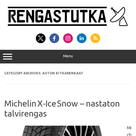
Skip
to
content
Menu
CATEGORY ARCHIVES:
AUTON KITKARENKAAT
Michelin X‑Ice Snow – nastaton
talvirengas
Mi
ch