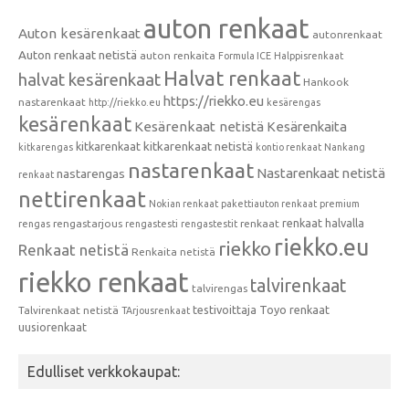
auton renkaat
Auton kesärenkaat
autonrenkaat
Auton renkaat netistä
auton renkaita
Formula ICE
Halppisrenkaat
Halvat renkaat
halvat kesärenkaat
Hankook
https://riekko.eu
nastarenkaat
http://riekko.eu
kesärengas
kesärenkaat
Kesärenkaat netistä
Kesärenkaita
kitkarenkaat
kitkarenkaat netistä
kitkarengas
kontio renkaat
Nankang
nastarenkaat
Nastarenkaat netistä
nastarengas
renkaat
nettirenkaat
Nokian renkaat
pakettiauton renkaat
premium
renkaat halvalla
rengastarjous
renkaat
rengas
rengastesti
rengastestit
riekko.eu
riekko
Renkaat netistä
Renkaita netistä
riekko renkaat
talvirenkaat
talvirengas
testivoittaja
Toyo renkaat
Talvirenkaat netistä
TArjousrenkaat
uusiorenkaat
Edulliset verkkokaupat: