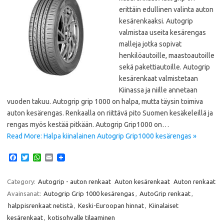
erittäin edullinen valinta auton
kesärenkaaksi. Autogrip
valmistaa useita kesärengas
malleja jotka sopivat
henkilöautoille, maastoautoille
sekä pakettiautoille. Autogrip
kesärenkaat valmistetaan
Kiinassa ja niille annetaan
vuoden takuu. Autogrip grip 1000 on halpa, mutta täysin toimiva
auton kesärengas. Renkaalla on riittävä pito Suomen kesäkeleillä ja
rengas myös kestää pitkään. Autogrip Grip1000 on…
Read More: Halpa kiinalainen Autogrip Grip1000 kesärengas »
F
T
W
E
a
w
h
m
c
i
a
a
e
t
t
i
Category:
Autogrip - auton renkaat
Auton kesärenkaat
Auton renkaat
b
t
s
l
Avainsanat:
Autogrip Grip 1000 kesärengas
,
AutoGrip renkaat
,
o
e
A
o
r
p
halppisrenkaat netistä
,
Keski-Euroopan hinnat
,
Kiinalaiset
k
p
kesärenkaat
,
kotisohvalle tilaaminen