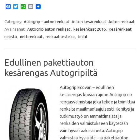
F
T
W
E
a
w
h
m
c
i
a
a
e
t
t
i
Category:
Autogrip - auton renkaat
Auton kesärenkaat
Auton renkaat
b
t
s
l
Avainsanat:
Autogrip auton renkaat
,
kesärenkaat 2016
,
Kesärenkaat
o
e
A
o
r
p
netistä
,
nettirenkaat
,
renkaat testissä
,
testit
k
p
Edullinen pakettiauton
kesärengas Autogripiltä
Autogrip Ecovan – edullinen
kesärengas kovaan ajoon Autogrip on
rengasvalmistaja joka tekee ja toimittaa
renkaita maailmanlaajuisesti. Kehitys ja
tutkimustyö on ammattimaista ja
renkaiden valmistukseen käytetään
vain hyviä raaka-aineita. Autogrip
valmistaa hyviä tila – ja pakettiauton