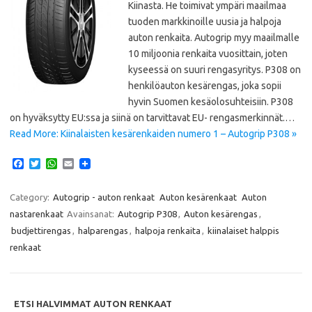
Kiinasta. He toimivat ympäri maailmaa
tuoden markkinoille uusia ja halpoja
auton renkaita. Autogrip myy maailmalle
10 miljoonia renkaita vuosittain, joten
kyseessä on suuri rengasyritys. P308 on
henkilöauton kesärengas, joka sopii
hyvin Suomen kesäolosuhteisiin. P308
on hyväksytty EU:ssa ja siinä on tarvittavat EU- rengasmerkinnät.…
Read More: Kiinalaisten kesärenkaiden numero 1 – Autogrip P308 »
F
T
W
E
a
w
h
m
c
i
a
a
e
t
t
i
Category:
Autogrip - auton renkaat
Auton kesärenkaat
Auton
b
t
s
l
nastarenkaat
Avainsanat:
Autogrip P308
,
Auton kesärengas
,
o
e
A
o
r
p
budjettirengas
,
halparengas
,
halpoja renkaita
,
kiinalaiset halppis
k
p
renkaat
ETSI HALVIMMAT AUTON RENKAAT