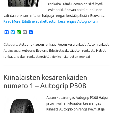
renkaita. Tämä Ecovan on siitä hyvä
esimerkki. Ecovan on taloudellinen
valinta, renkaan hinta on halpa ja rengas kestää pitkään. Ecovan…
Read More: Edullinen pakettiauton kesärengas Autogripiltä »
F
T
W
E
a
w
h
m
c
i
a
a
e
t
t
i
Category:
Autogrip - auton renkaat
Auton kesärenkaat
Auton renkaat
b
t
s
l
Avainsanat:
Autogrip Ecovan
,
Edulliset pakettiauton renkaat
,
Halvat
o
e
A
o
r
p
renkaat
,
pakun renkaat netistä
,
riekko
,
tila-auton renkaat
k
p
Kiinalaisten kesärenkaiden
numero 1 – Autogrip P308
Auton kesärengas Autogrip P308 Halpa
ja toimiva henkilöauton kesärengas
Kiinasta Autogrip on rengasvalmistaja