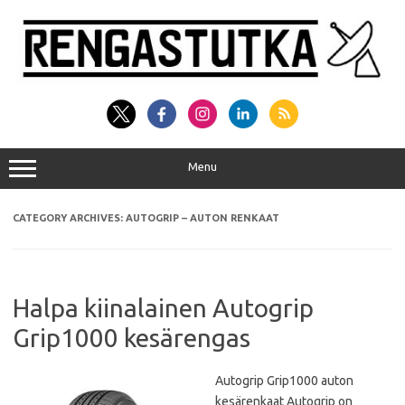
Skip
to
content
Menu
CATEGORY ARCHIVES:
AUTOGRIP – AUTON RENKAAT
Halpa kiinalainen Autogrip
Grip1000 kesärengas
Autogrip Grip1000 auton
kesärenkaat Autogrip on