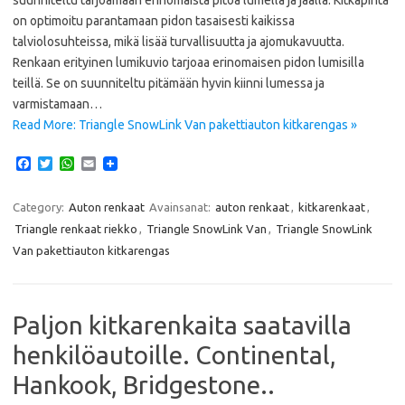
on optimoitu parantamaan pidon tasaisesti kaikissa
talviolosuhteissa, mikä lisää turvallisuutta ja ajomukavuutta.
Renkaan erityinen lumikuvio tarjoaa erinomaisen pidon lumisilla
teillä. Se on suunniteltu pitämään hyvin kiinni lumessa ja
varmistamaan…
Read More: Triangle SnowLink Van pakettiauton kitkarengas »
F
T
W
E
a
w
h
m
c
i
a
a
e
t
t
i
Category:
Auton renkaat
Avainsanat:
auton renkaat
,
kitkarenkaat
,
b
t
s
l
Triangle renkaat riekko
,
Triangle SnowLink Van
,
Triangle SnowLink
o
e
A
o
r
p
Van pakettiauton kitkarengas
k
p
Paljon kitkarenkaita saatavilla
henkilöautoille. Continental,
Hankook, Bridgestone..