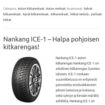
a
w
h
m
c
i
a
a
e
t
t
i
Category:
Auton kitkarenkaat
Auton renkaat
Avainsanat:
halvat
b
t
s
l
kitkarenkaat
,
hyvät kitkarenkaat
,
kitkarenkaat
,
kitkat netistä
,
parhaat
o
e
A
o
r
p
kitkat
k
p
Nankang ICE-1 – Halpa pohjoisen
kitkarengas!
Nankang ICE-1 auton
kitkarengas Nankang ICE-1 on
edullinen kitkarengas Suomen
talveen. ICE-1-renkaan
suunnittelussa on erityisesti
panostettu ensiluokkaiseen
pitoon lumessa ja loskassa,
sekä syksyn ja kevään märällä
asfaltilla. Nankang ICE 1 on