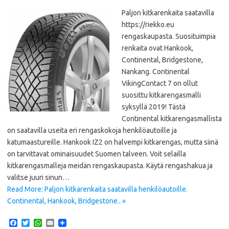
Paljon kitkarenkaita saatavilla
https://riekko.eu
rengaskaupasta. Suosituimpia
renkaita ovat Hankook,
Continental, Bridgestone,
Nankang. Continental
VikingContact 7 on ollut
suosittu kitkarengasmalli
syksyllä 2019! Tästä
Continental kitkarengasmallista
on saatavilla useita eri rengaskokoja henkilöautoille ja
katumaastureille. Hankook IZ2 on halvempi kitkarengas, mutta siinä
on tarvittavat ominaisuudet Suomen talveen. Voit selailla
kitkarengasmalleja meidän rengaskaupasta. Käytä rengashakua ja
valitse juuri sinun…
Read More: Paljon kitkarenkaita saatavilla henkilöautoille.
Continental, Hankook, Bridgestone.. »
F
T
W
E