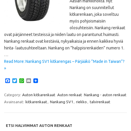
Aasian markkinoilta. Nyt
Nankang on suunnitellut
kitkarenkaan, joka soveltuu
myös pohjoismaisiin
olosuhteisiin. Nankang renkaat
ovat pärjänneet testeissä ja niiden laatu on parantunut huimasti.
Nankang renkaat ovat kestäviä, nykyaikaisia ja ennen kaikkea hyviä
hinta- laatusuhteeltaan. Nankang on ”halppisrenkaiden” numero 1.
…
Read More: Nankang SV1 kitkarengas – Pärjääkö ”Made in Taiwan”?
»
F
T
W
E
a
w
h
m
c
i
a
a
e
t
t
i
Category:
Auton kitkarenkaat
Auton renkaat
Nankang - auton renkaat
b
t
s
l
Avainsanat:
kitkarenkaat
,
Nankang SV1
,
riekko
,
talvirenkaat
o
e
A
o
r
p
k
p
ETSI HALVIMMAT AUTON RENKAAT