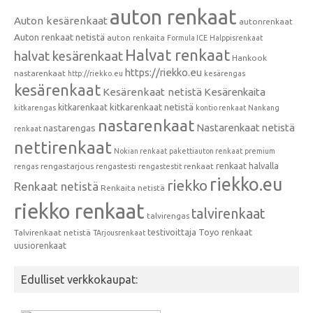
auton renkaat
Auton kesärenkaat
autonrenkaat
Auton renkaat netistä
auton renkaita
Formula ICE
Halppisrenkaat
Halvat renkaat
halvat kesärenkaat
Hankook
https://riekko.eu
nastarenkaat
http://riekko.eu
kesärengas
kesärenkaat
Kesärenkaat netistä
Kesärenkaita
kitkarenkaat
kitkarenkaat netistä
kitkarengas
kontio renkaat
Nankang
nastarenkaat
Nastarenkaat netistä
nastarengas
renkaat
nettirenkaat
Nokian renkaat
pakettiauton renkaat
premium
renkaat halvalla
rengastarjous
renkaat
rengas
rengastesti
rengastestit
riekko.eu
riekko
Renkaat netistä
Renkaita netistä
riekko renkaat
talvirenkaat
talvirengas
testivoittaja
Toyo renkaat
Talvirenkaat netistä
TArjousrenkaat
uusiorenkaat
Edulliset verkkokaupat: