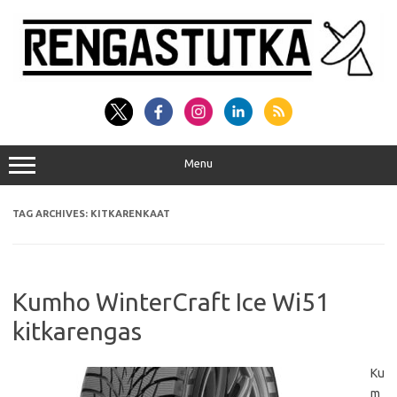
Skip
to
content
Menu
TAG ARCHIVES:
KITKARENKAAT
Kumho WinterCraft Ice Wi51
kitkarengas
Ku
m