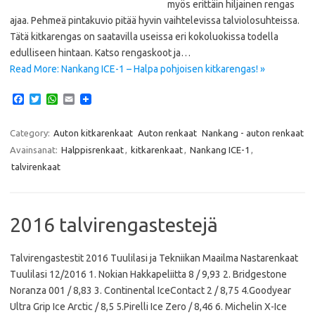
myös erittäin hiljainen rengas
ajaa. Pehmeä pintakuvio pitää hyvin vaihtelevissa talviolosuhteissa.
Tätä kitkarengas on saatavilla useissa eri kokoluokissa todella
edulliseen hintaan. Katso rengaskoot ja…
Read More: Nankang ICE-1 – Halpa pohjoisen kitkarengas! »
F
T
W
E
a
w
h
m
c
i
a
a
e
t
t
i
Category:
Auton kitkarenkaat
Auton renkaat
Nankang - auton renkaat
b
t
s
l
Avainsanat:
Halppisrenkaat
,
kitkarenkaat
,
Nankang ICE-1
,
o
e
A
o
r
p
talvirenkaat
k
p
2016 talvirengastestejä
Talvirengastestit 2016 Tuulilasi ja Tekniikan Maailma Nastarenkaat
Tuulilasi 12/2016 1. Nokian Hakkapeliitta 8 / 9,93 2. Bridgestone
Noranza 001 / 8,83 3. Continental IceContact 2 / 8,75 4.Goodyear
Ultra Grip Ice Arctic / 8,5 5.Pirelli Ice Zero / 8,46 6. Michelin X-Ice