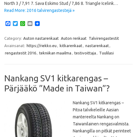
North 3 / 7,91 7. Sava Eskimo Stud / 7,86 8. Triangle Icelink…
Read More: 2016 talvirengastestejä »
F
T
W
E
a
w
h
m
c
i
a
a
e
t
t
i
Category:
Auton nastarenkaat
Auton renkaat
Talvirengastestit
b
t
s
l
Avainsanat:
https://riekko.eu
,
kitkarenkaat
,
nastarenkaat
,
o
e
A
o
r
p
rengastestit 2016
,
tekniikan maailma
,
testivoittaja
,
Tuulilasi
k
p
Nankang SV1 kitkarengas –
Pärjääkö ”Made in Taiwan”?
Nankang SV1 kitkarengas –
Pitoa talvikeleille Aasian
mantereelta Nankang on
Taiwanilainen rengasvalmista.
Nankangilla on pitkät perinteet