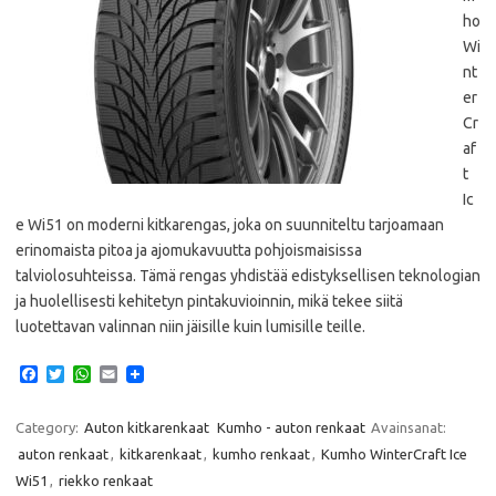
ho
Wi
nt
er
Cr
af
t
Ic
e Wi51 on moderni kitkarengas, joka on suunniteltu tarjoamaan
erinomaista pitoa ja ajomukavuutta pohjoismaisissa
talviolosuhteissa. Tämä rengas yhdistää edistyksellisen teknologian
ja huolellisesti kehitetyn pintakuvioinnin, mikä tekee siitä
luotettavan valinnan niin jäisille kuin lumisille teille.
F
T
W
E
a
w
h
m
c
i
a
a
e
t
t
i
Category:
Auton kitkarenkaat
Kumho - auton renkaat
Avainsanat:
b
t
s
l
auton renkaat
,
kitkarenkaat
,
kumho renkaat
,
Kumho WinterCraft Ice
o
e
A
o
r
p
Wi51
,
riekko renkaat