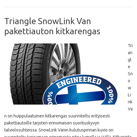
k
p
Triangle SnowLink Van
pakettiauton kitkarengas
Tri
an
gl
e
Sn
o
w
Li
nk
Va
n on huippulaatuinen kitkarengas suunniteltu erityisesti
pakettiautoille tarjoten erinomaisen suorituskyvyn
talviolosuhteissa. SnowLink Vanin kulutuspinnan kuvio on
suunniteltu tarjoamaan erinomaista pitoa lumella ja jäällä. Kitkapinta