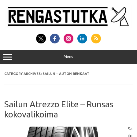
Skip
to
content
Menu
CATEGORY ARCHIVES:
SAILUN – AUTON RENKAAT
Sailun Atrezzo Elite – Runsas
kokovalikoima
Sa
ilu