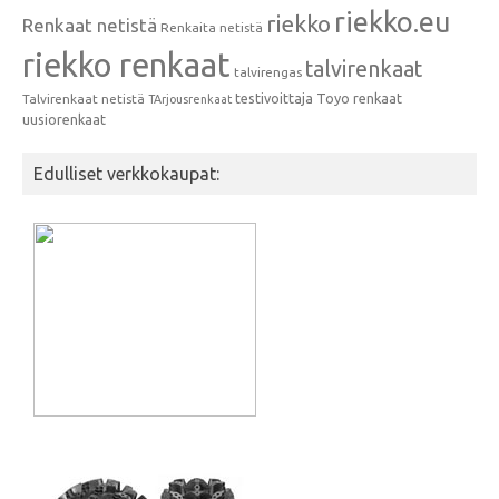
riekko.eu
riekko
Renkaat netistä
Renkaita netistä
riekko renkaat
talvirenkaat
talvirengas
testivoittaja
Toyo renkaat
Talvirenkaat netistä
TArjousrenkaat
uusiorenkaat
Edulliset verkkokaupat: