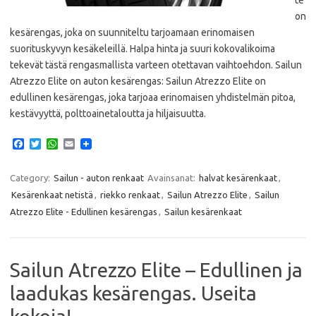
on
kesärengas, joka on suunniteltu tarjoamaan erinomaisen
suorituskyvyn kesäkeleillä. Halpa hinta ja suuri kokovalikoima
tekevät tästä rengasmallista varteen otettavan vaihtoehdon. Sailun
Atrezzo Elite on auton kesärengas: Sailun Atrezzo Elite on
edullinen kesärengas, joka tarjoaa erinomaisen yhdistelmän pitoa,
kestävyyttä, polttoainetaloutta ja hiljaisuutta.
F
T
W
E
a
w
h
m
c
i
a
a
e
t
t
i
Category:
Sailun - auton renkaat
Avainsanat:
halvat kesärenkaat
,
b
t
s
l
Kesärenkaat netistä
,
riekko renkaat
,
Sailun Atrezzo Elite
,
Sailun
o
e
A
o
r
p
Atrezzo Elite - Edullinen kesärengas
,
Sailun kesärenkaat
k
p
Sailun Atrezzo Elite – Edullinen ja
laadukas kesärengas. Useita