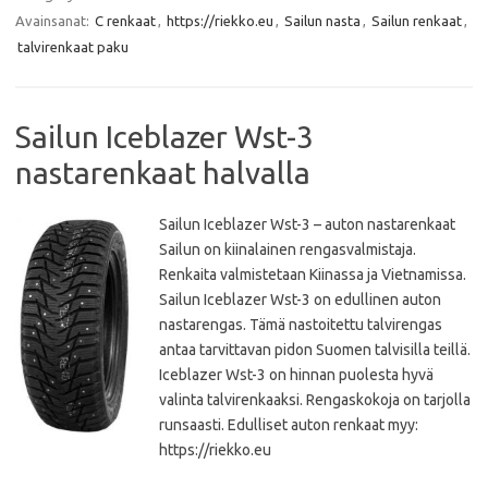
b
t
s
l
Avainsanat:
C renkaat
,
https://riekko.eu
,
Sailun nasta
,
Sailun renkaat
,
o
e
A
o
r
p
talvirenkaat paku
k
p
Sailun Iceblazer Wst-3
nastarenkaat halvalla
Sailun Iceblazer Wst-3 – auton nastarenkaat
Sailun on kiinalainen rengasvalmistaja.
Renkaita valmistetaan Kiinassa ja Vietnamissa.
Sailun Iceblazer Wst-3 on edullinen auton
nastarengas. Tämä nastoitettu talvirengas
antaa tarvittavan pidon Suomen talvisilla teillä.
Iceblazer Wst-3 on hinnan puolesta hyvä
valinta talvirenkaaksi. Rengaskokoja on tarjolla
runsaasti. Edulliset auton renkaat myy:
https://riekko.eu