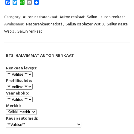
F
T
W
E
a
w
h
m
c
i
a
a
e
t
t
i
Category:
Auton nastarenkaat
Auton renkaat
Sailun - auton renkaat
b
t
s
l
Avainsanat:
Nastarenkaat netistä
,
Sailun Iceblazer Wst-3
,
Sailun nasta
o
e
A
o
r
p
Wst-3
,
Sailun renkaat
k
p
ETSI HALVIMMAT AUTON RENKAAT
Renkaan leveys:
Profiilisuhde:
Vannekoko:
Merkki:
Kausi/automalli: