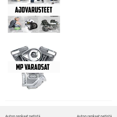
Auton renkaat netistä
Auton renkaat netistä