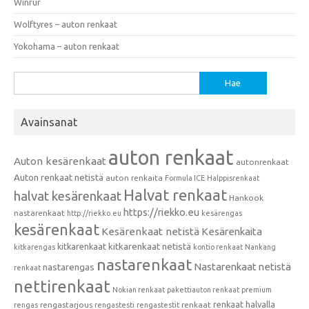
Winrur
Wolftyres – auton renkaat
Yokohama – auton renkaat
Haku:
Avainsanat
auton renkaat
Auton kesärenkaat
autonrenkaat
Auton renkaat netistä
auton renkaita
Formula ICE
Halppisrenkaat
Halvat renkaat
halvat kesärenkaat
Hankook
https://riekko.eu
nastarenkaat
http://riekko.eu
kesärengas
kesärenkaat
Kesärenkaat netistä
Kesärenkaita
kitkarenkaat
kitkarenkaat netistä
kitkarengas
kontio renkaat
Nankang
nastarenkaat
Nastarenkaat netistä
nastarengas
renkaat
nettirenkaat
Nokian renkaat
pakettiauton renkaat
premium
renkaat halvalla
rengastarjous
renkaat
rengas
rengastesti
rengastestit