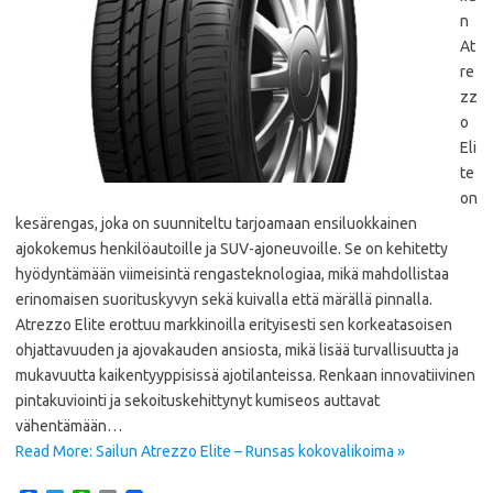
n
At
re
zz
o
Eli
te
on
kesärengas, joka on suunniteltu tarjoamaan ensiluokkainen
ajokokemus henkilöautoille ja SUV-ajoneuvoille. Se on kehitetty
hyödyntämään viimeisintä rengasteknologiaa, mikä mahdollistaa
erinomaisen suorituskyvyn sekä kuivalla että märällä pinnalla.
Atrezzo Elite erottuu markkinoilla erityisesti sen korkeatasoisen
ohjattavuuden ja ajovakauden ansiosta, mikä lisää turvallisuutta ja
mukavuutta kaikentyyppisissä ajotilanteissa. Renkaan innovatiivinen
pintakuviointi ja sekoituskehittynyt kumiseos auttavat
vähentämään…
Read More: Sailun Atrezzo Elite – Runsas kokovalikoima »