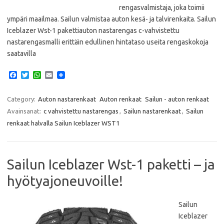
rengasvalmistaja, joka toimii
ympäri maailmaa. Sailun valmistaa auton kesä- ja talvirenkaita. Sailun
Iceblazer Wst-1 pakettiauton nastarengas c-vahvistettu
nastarengasmalli erittäin edullinen hintataso useita rengaskokoja
saatavilla
F
T
W
E
a
w
h
m
c
i
a
a
e
t
t
i
Category:
Auton nastarenkaat
Auton renkaat
Sailun - auton renkaat
b
t
s
l
Avainsanat:
c vahvistettu nastarengas
,
Sailun nastarenkaat
,
Sailun
o
e
A
o
r
p
renkaat halvalla Sailun Iceblazer WST1
k
p
Sailun Iceblazer Wst-1 paketti – ja
hyötyajoneuvoille!
Sailun
Iceblazer