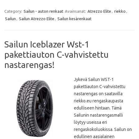
a
w
h
m
c
i
a
a
e
t
t
i
Category:
Sailun - auton renkaat
Avainsanat:
Atrezzo Elite
,
riekko
,
b
t
s
l
Sailun
,
Sailun Atrezzo Elite
,
Sailun kesärenkaat
o
e
A
o
r
p
k
p
Sailun Iceblazer Wst-1
pakettiauton C-vahvistettu
nastarengas!
Jykevä Sailun WST-1
pakettiauton C-vahvistettu
nastarengas on saatavilla
riekko.eu rengaskaupasta
edulliseen hintaan. Tämä
Sailunin nastarengasmalli
löytyy useissa eri
rengaskokoluokissa. Sailun on
edullinen aasialainen