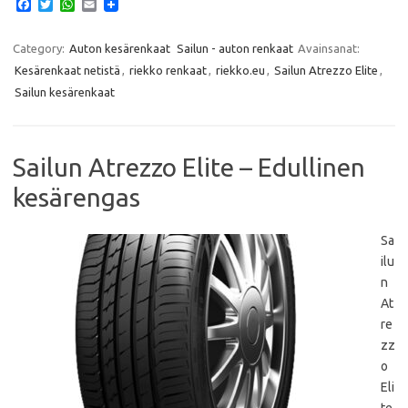
F
T
W
E
a
w
h
m
c
i
a
a
e
t
t
i
Category:
Auton kesärenkaat
Sailun - auton renkaat
Avainsanat:
b
t
s
l
Kesärenkaat netistä
,
riekko renkaat
,
riekko.eu
,
Sailun Atrezzo Elite
,
o
e
A
o
r
p
Sailun kesärenkaat
k
p
Sailun Atrezzo Elite – Edullinen
kesärengas
Sa
ilu
n
At
re
zz
o
Eli
te