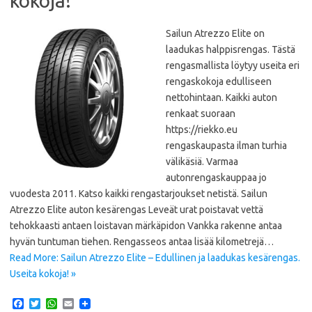
kokoja!
Sailun Atrezzo Elite on
laadukas halppisrengas. Tästä
rengasmallista löytyy useita eri
rengaskokoja edulliseen
nettohintaan. Kaikki auton
renkaat suoraan
https://riekko.eu
rengaskaupasta ilman turhia
välikäsiä. Varmaa
autonrengaskauppaa jo
vuodesta 2011. Katso kaikki rengastarjoukset netistä. Sailun
Atrezzo Elite auton kesärengas Leveät urat poistavat vettä
tehokkaasti antaen loistavan märkäpidon Vankka rakenne antaa
hyvän tuntuman tiehen. Rengasseos antaa lisää kilometrejä…
Read More: Sailun Atrezzo Elite – Edullinen ja laadukas kesärengas.
Useita kokoja! »
F
T
W
E