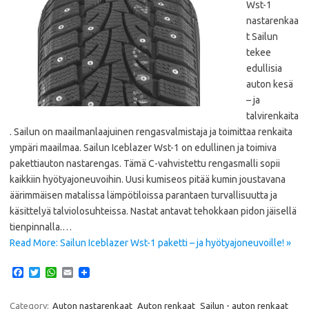
Wst-1
nastarenkaa
t Sailun
tekee
edullisia
auton kesä
– ja
talvirenkaita
. Sailun on maailmanlaajuinen rengasvalmistaja ja toimittaa renkaita
ympäri maailmaa. Sailun Iceblazer Wst-1 on edullinen ja toimiva
pakettiauton nastarengas. Tämä C-vahvistettu rengasmalli sopii
kaikkiin hyötyajoneuvoihin. Uusi kumiseos pitää kumin joustavana
äärimmäisen matalissa lämpötiloissa parantaen turvallisuutta ja
käsittelyä talviolosuhteissa. Nastat antavat tehokkaan pidon jäisellä
tienpinnalla.…
Read More: Sailun Iceblazer Wst-1 paketti – ja hyötyajoneuvoille! »
F
T
W
E
a
w
h
m
c
i
a
a
e
t
t
i
Category:
Auton nastarenkaat
Auton renkaat
Sailun - auton renkaat