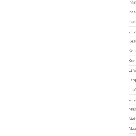
Infi
Ins
Inte
Jiny
Kes
Kon
Kum
Lan
Lap
Lau
Ling
Mas
Mat
Max