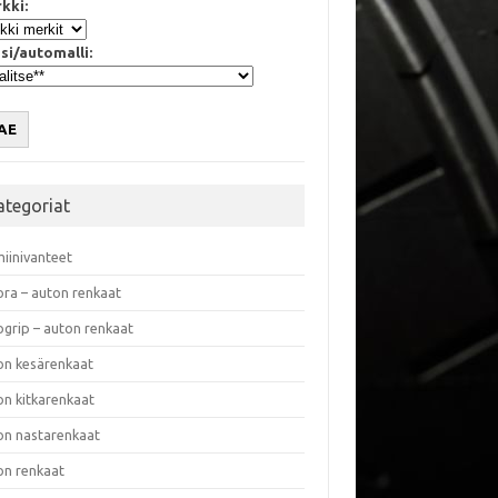
kki:
si/automalli:
AE
ategoriat
miinivanteet
ora – auton renkaat
ogrip – auton renkaat
on kesärenkaat
on kitkarenkaat
on nastarenkaat
on renkaat