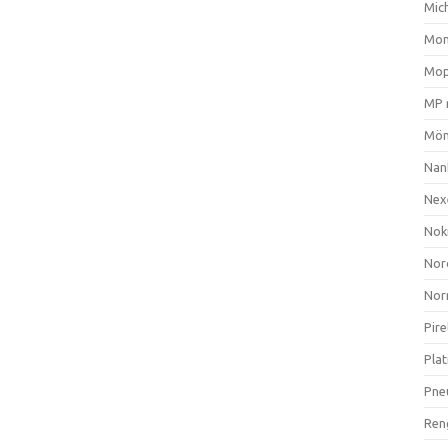
Mich
Mom
Mop
MP 
Mön
Nan
Nex
Nok
Nor
Nor
Pire
Plat
Pne
Ren