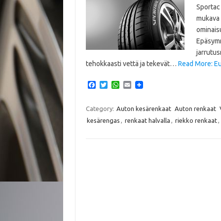
Sportac 
mukava a
ominaisu
Epäsymme
jarrutus
tehokkaasti vettä ja tekevät…
Read More: Eu
F
T
W
E
a
w
h
m
c
i
a
a
e
t
t
i
Category:
Auton kesärenkaat
Auton renkaat
b
t
s
l
kesärengas
,
renkaat halvalla
,
riekko renkaat
,
o
e
A
o
r
p
k
p