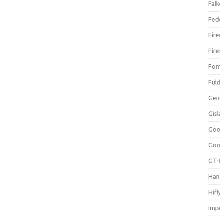
Falk
Fed
Fir
Fir
For
Ful
Gen
Gis
Goo
Goo
GT-
Han
Hifl
Impe