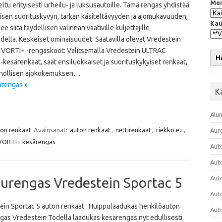
Mer
ltu erityisesti urheilu- ja luksusautoille. Tämä rengas yhdistää
isen suorituskyvyn, tarkan käsiteltävyyden ja ajomukavuuden,
Kau
ee siitä täydellisen valinnan vaativille kuljettajille
della. Keskeiset ominaisuudet: Saatavilla olevat Vredestein
VORTI+ -rengaskoot: Valitsemalla Vredestein ULTRAC
H
kesärenkaat, saat ensiluokkaiset ja suorituskykyiset renkaat,
tinnollisen ajokokemuksen…
ärengas »
K
Alu
ton renkaat
Avainsanat:
auton renkaat
,
nettirenkaat
,
riekko.eu
,
Aur
VORTI+ kesärengas
Aut
Aut
Aut
urengas Vredestein Sportac 5
Aut
ein Sportac 5 auton renkaat Huippulaadukas henkilöauton
Aut
gas Vredestein Todella laadukas kesärengas nyt edullisesti.