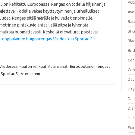
Aut
5 on kehitettu Euroopassa. Rengas on todella hiljainen ja
jettava. Todella vakaa käyttäytyminen ja urheilulliset
Avo
udet. Rengas pitää märällä ja kuivalla tienpinnalla.
Bar
trinen pintakuvio antaa lisää pitoa ja lyhentää
BFG
matkoja huomattavasti. Keskellä olevat urat poistavat
rooppalainen huippurengas Vredestein Sportac 5 »
Blac
Bri
Con
Vredestein - auton renkaat
Avainsanat:
Euroopplainen rengas
,
Coo
Sportac 5
,
Vredestein
Dav
Day
Deli
Dia
Dun
Eco