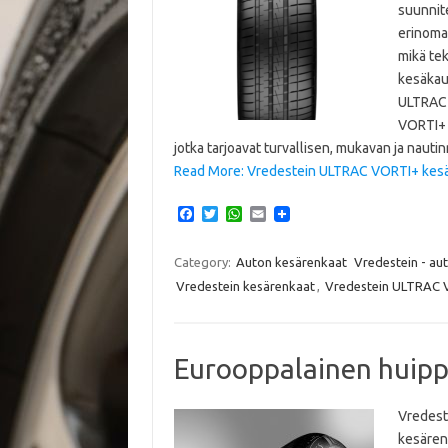
suunnite
erinoma
mikä tek
kesäkau
ULTRAC 
VORTI+ -
jotka tarjoavat turvallisen, mukavan ja nau
Read More: Vredestein ULTRAC VORTI+ kes
F
T
W
E
a
w
h
m
c
i
a
a
e
t
t
i
Category:
Auton kesärenkaat
Vredestein - au
b
t
s
l
Vredestein kesärenkaat
,
Vredestein ULTRAC 
o
e
A
o
r
p
k
p
Eurooppalainen huipp
Vredest
kesären