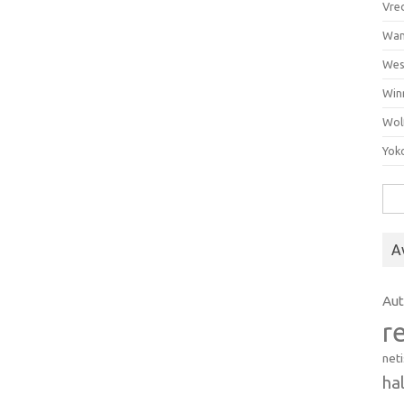
Vre
Wan
Wes
Win
Wol
Yok
Hak
A
Au
r
net
ha