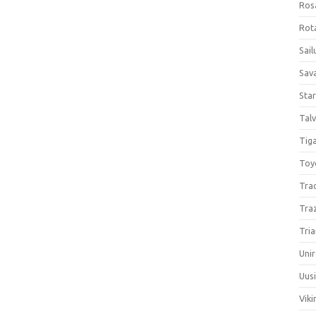
Ros
Rota
Sail
Sav
Sta
Talv
Tiga
Toy
Tra
Tra
Tria
Unir
Uus
Viki