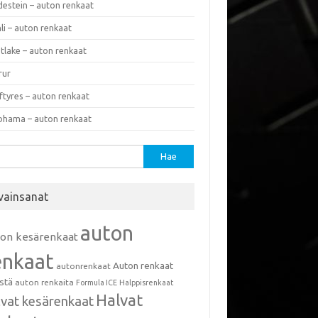
destein – auton renkaat
li – auton renkaat
tlake – auton renkaat
rur
ftyres – auton renkaat
ohama – auton renkaat
u:
vainsanat
auton
ton kesärenkaat
enkaat
Auton renkaat
autonrenkaat
istä
auton renkaita
Formula ICE
Halppisrenkaat
Halvat
lvat kesärenkaat