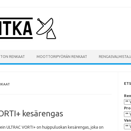
UTON RENKAAT
MOOTTORIPYÖRÄN RENKAAT
RENGASVALMISTAJ
ET
NKAAT
Ren
Pro
ORTI+ kesärengas
Van
ein ULTRAC VORTI+ on huippuluokan kesärengas, joka on