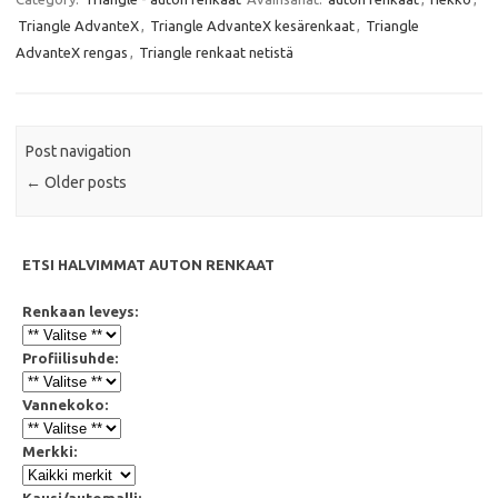
b
t
s
l
Triangle AdvanteX
,
Triangle AdvanteX kesärenkaat
,
Triangle
o
e
A
o
r
p
AdvanteX rengas
,
Triangle renkaat netistä
k
p
Post navigation
←
Older posts
ETSI HALVIMMAT AUTON RENKAAT
Renkaan leveys:
Profiilisuhde:
Vannekoko:
Merkki:
Kausi/automalli: