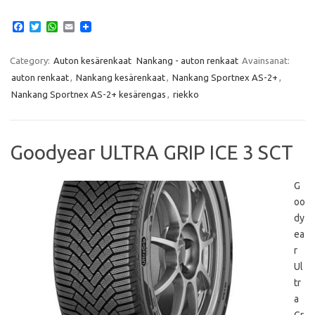
F
T
W
E
a
w
h
m
c
i
a
a
e
t
t
i
Category:
Auton kesärenkaat
Nankang - auton renkaat
Avainsanat:
b
t
s
l
auton renkaat
,
Nankang kesärenkaat
,
Nankang Sportnex AS-2+
,
o
e
A
o
r
p
Nankang Sportnex AS-2+ kesärengas
,
riekko
k
p
Goodyear ULTRA GRIP ICE 3 SCT
G
oo
dy
ea
r
Ul
tr
a
Gr