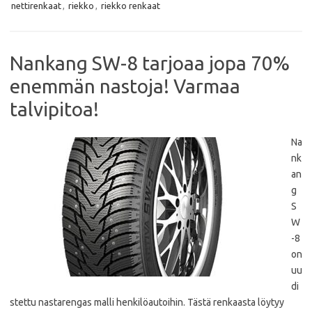
b
t
s
l
nettirenkaat
,
riekko
,
riekko renkaat
o
e
A
o
r
p
k
p
Nankang SW-8 tarjoaa jopa 70%
enemmän nastoja! Varmaa
talvipitoa!
Na
nk
an
g
S
W
-8
on
uu
di
stettu nastarengas malli henkilöautoihin. Tästä renkaasta löytyy