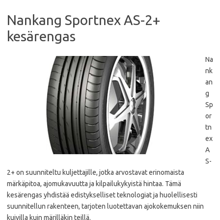
Nankang Sportnex AS-2+
kesärengas
Na
nk
an
g
Sp
or
tn
ex
A
S-
2+ on suunniteltu kuljettajille, jotka arvostavat erinomaista
märkäpitoa, ajomukavuutta ja kilpailukykyistä hintaa. Tämä
kesärengas yhdistää edistykselliset teknologiat ja huolellisesti
suunnitellun rakenteen, tarjoten luotettavan ajokokemuksen niin
kuivilla kuin märilläkin teillä.