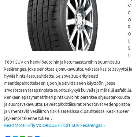
VI
G
O
R
O
U
S
H
T601 SUV on henkilöautoihin ja katumaastureihin suunniteltu
kesärengas, joka painottaa ajomukavuutta, vakaata käsiteltävyyttä ja
hyvää hinta-laatusuhdetta. Se soveltuu erityisesti
maantiepainotteiseen ajoon ja päivittäiseen käyttöön, jossa
arvostetaan tasapainoista suorituskykyä kuivalla ja märällä asfaltilla.
Renkaan epäsymmetrinen pintakuviointi parantaa ohjaustarkkuutta
ja suuntavakavuutta. Leveät pitkittäisurat tehostavat vedenpoistoa
ja vähentävät vesiliirron riskiä sateisissa olosuhteissa. Keskialueen
jäykempi rakenne tukee…
Read More: Hifly VIGOROUS HT601 SUV kesärengas »