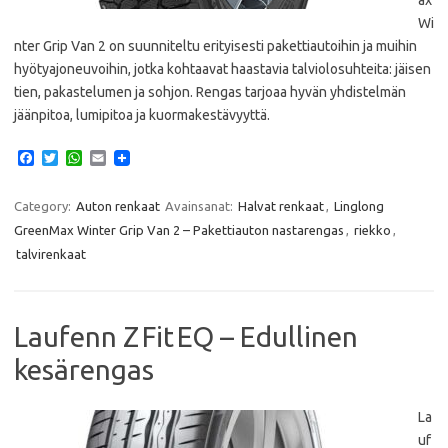
Wi
nter Grip Van 2 on suunniteltu erityisesti pakettiautoihin ja muihin
hyötyajoneuvoihin, jotka kohtaavat haastavia talviolosuhteita: jäisen
tien, pakastelumen ja sohjon. Rengas tarjoaa hyvän yhdistelmän
jäänpitoa, lumipitoa ja kuormakestävyyttä.
F
T
W
E
a
w
h
m
c
i
a
a
e
t
t
i
Category:
Auton renkaat
Avainsanat:
Halvat renkaat
,
Linglong
b
t
s
l
GreenMax Winter Grip Van 2 – Pakettiauton nastarengas
,
riekko
,
o
e
A
o
r
p
talvirenkaat
k
p
Laufenn Z Fit EQ – Edullinen
kesärengas
La
uf