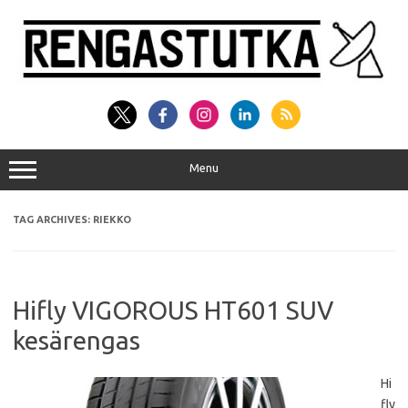
Skip
to
content
Menu
TAG ARCHIVES:
RIEKKO
Hifly VIGOROUS HT601 SUV
kesärengas
Hi
fly