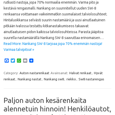
rutkasti nastoja, jopa 70% normaalia enemmän. Varma pito ja
kestävä rengasmalli. Nankang on suunnitellut uuden SW-8
renkaansa voittamaan vaikeimmatkin suomalaiset talviolosuhteet.
Hintaluokkansa selvästi suurin nastamäärä ja uusi ainutlaatuinen
pitkään Ivalossa testattu kitkanastakumiseos takaavat
ainutlaatuisen pidon kaikissa talviolosuhteissa. Parasta jääpitoa
suurella nastamäärällä Nankang SW-8 saavuttaa erinomaisen…
Read More: Nankang SW-8 tarjoaa jopa 70% enemmän nastoja!
Varmaa talvipitoa! »
F
T
W
E
a
w
h
m
c
i
a
a
e
t
t
i
Category:
Auton nastarenkaat
Avainsanat:
Halvat renkaat
,
Hyvät
b
t
s
l
renkaat
,
Nankang nastat
,
Nankang sw8
,
riekko
,
Sw8 nastarengas
o
e
A
o
r
p
k
p
Paljon auton kesärenkaita
alennetuin hinnoin! Henkilöautot,