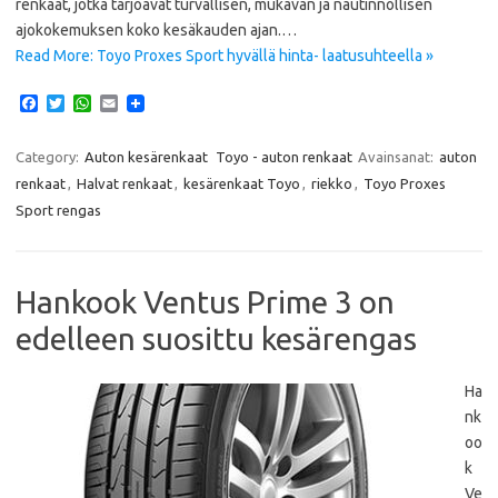
renkaat, jotka tarjoavat turvallisen, mukavan ja nautinnollisen
ajokokemuksen koko kesäkauden ajan.…
Read More: Toyo Proxes Sport hyvällä hinta- laatusuhteella »
F
T
W
E
a
w
h
m
c
i
a
a
e
t
t
i
Category:
Auton kesärenkaat
Toyo - auton renkaat
Avainsanat:
auton
b
t
s
l
renkaat
,
Halvat renkaat
,
kesärenkaat Toyo
,
riekko
,
Toyo Proxes
o
e
A
o
r
p
Sport rengas
k
p
Hankook Ventus Prime 3 on
edelleen suosittu kesärengas
Ha
nk
oo
k
Ve