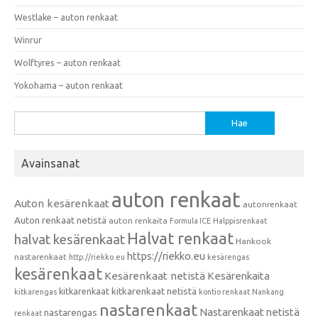
Westlake – auton renkaat
Winrur
Wolftyres – auton renkaat
Yokohama – auton renkaat
Haku:
Avainsanat
auton renkaat
Auton kesärenkaat
autonrenkaat
Auton renkaat netistä
auton renkaita
Formula ICE
Halppisrenkaat
Halvat renkaat
halvat kesärenkaat
Hankook
https://riekko.eu
nastarenkaat
http://riekko.eu
kesärengas
kesärenkaat
Kesärenkaat netistä
Kesärenkaita
kitkarenkaat
kitkarenkaat netistä
kitkarengas
kontio renkaat
Nankang
nastarenkaat
Nastarenkaat netistä
nastarengas
renkaat