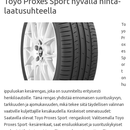
Toyo Proxes Sport hyvällä hinta-
laatusuhteella
To
yo
Pr
ox
es
Sp
or
t
on
hu
ippuluokan kesärengas, joka on suunniteltu erityisesti
henkilöautoille. Tämä rengas yhdistää erinomaisen suorituskyvyn,
tarkkuuden ja ajomukavuuden, mikä tekee siitä täydellisen valinnan
vaativille kuljettajille kesäkaudella. Keskeiset ominaisuudet:
Saatavilla olevat Toyo Proxes Sport -rengaskoot: Valitsemalla Toyo
Proxes Sport -kesärenkaat, saat ensiluokkaiset ja suorituskykyiset