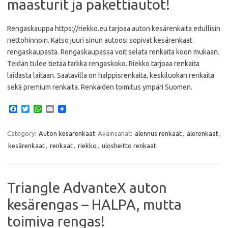
maasturit ja pakettiautot!
Rengaskauppa https://riekko.eu tarjoaa auton kesärenkaita edullisin
nettohinnoin. Katso juuri sinun autoosi sopivat kesärenkaat
rengaskaupasta. Rengaskaupassa voit selata renkaita koon mukaan.
Teidän tulee tietää tarkka rengaskoko. Riekko tarjoaa renkaita
laidasta laitaan. Saatavilla on halppisrenkaita, keskiluokan renkaita
sekä premium renkaita. Renkaiden toimitus ympäri Suomen.
F
T
W
E
a
w
h
m
c
i
a
a
e
t
t
i
Category:
Auton kesärenkaat
Avainsanat:
alennus renkaat
,
alerenkaat
,
b
t
s
l
kesärenkaat
,
renkaat
,
riekko
,
ulosheitto renkaat
o
e
A
o
r
p
k
p
Triangle AdvanteX auton
kesärengas – HALPA, mutta
toimiva rengas!