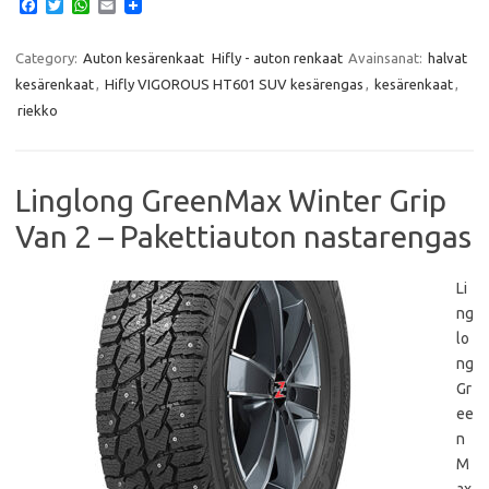
F
T
W
E
a
w
h
m
c
i
a
a
e
t
t
i
Category:
Auton kesärenkaat
Hifly - auton renkaat
Avainsanat:
halvat
b
t
s
l
kesärenkaat
,
Hifly VIGOROUS HT601 SUV kesärengas
,
kesärenkaat
,
o
e
A
o
r
p
riekko
k
p
Linglong GreenMax Winter Grip
Van 2 – Pakettiauton nastarengas
Li
ng
lo
ng
Gr
ee
n
M
ax