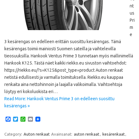
nt
us
Pri
m
e
3 kesärengas on edelleen erittäin suosittu kesärengas. Tämä
kesärengas toimii mainiosti Suomen sateilla ja vaihtelevilla
tieosuuksilla. Hankook Ventus Prime 3 tunnetaan myös mallinimellä
Hankook K125. Tästä näet kaikki riekko.eu sivuston vaihtoehdot:
https://riekko.eu/?s=K125&post_type=product Auton renkaat
netistä edullisesti ja varmalla toimituksella. Riekko.eu kauppaa
renkaita aina nettohinnoin ja laajalla valikoimalla. Vaihtoehtoja
löytyy eri kokoluokista eri…
Read More: Hankook Ventus Prime 3 on edelleen suosittu
kesärengas »
F
T
W
E
a
w
h
m
c
i
a
a
e
t
t
i
Category:
Auton renkaat
Avainsanat:
auton renkaat
,
kesärenkaat
,