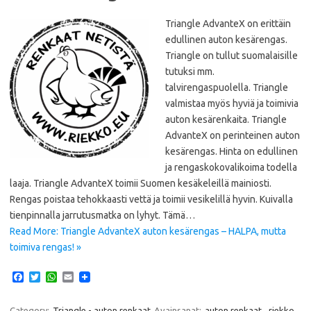
Triangle AdvanteX on erittäin
edullinen auton kesärengas.
Triangle on tullut suomalaisille
tutuksi mm.
talvirengaspuolella. Triangle
valmistaa myös hyviä ja toimivia
auton kesärenkaita. Triangle
AdvanteX on perinteinen auton
kesärengas. Hinta on edullinen
ja rengaskokovalikoima todella
laaja. Triangle AdvanteX toimii Suomen kesäkeleillä mainiosti.
Rengas poistaa tehokkaasti vettä ja toimii vesikelillä hyvin. Kuivalla
tienpinnalla jarrutusmatka on lyhyt. Tämä…
Read More: Triangle AdvanteX auton kesärengas – HALPA, mutta
toimiva rengas! »
F
T
W
E
a
w
h
m
c
i
a
a
e
t
t
i
Category:
Triangle - auton renkaat
Avainsanat:
auton renkaat
,
riekko
,