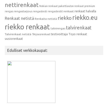
nettirenkaat
Nokian renkaat
pakettiauton renkaat
premium
renkaat halvalla
rengastarjous
renkaat
rengas
rengastesti
rengastestit
riekko.eu
riekko
Renkaat netistä
Renkaita netistä
riekko renkaat
talvirenkaat
talvirengas
testivoittaja
Toyo renkaat
Talvirenkaat netistä
TArjousrenkaat
uusiorenkaat
Edulliset verkkokaupat: