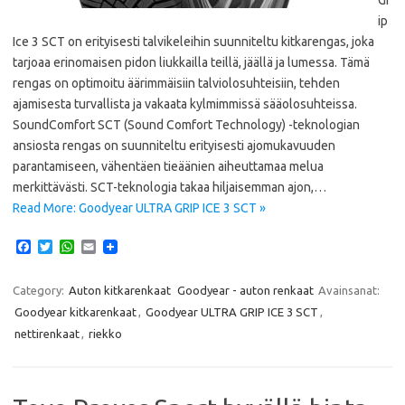
ip
Ice 3 SCT on erityisesti talvikeleihin suunniteltu kitkarengas, joka
tarjoaa erinomaisen pidon liukkailla teillä, jäällä ja lumessa. Tämä
rengas on optimoitu äärimmäisiin talviolosuhteisiin, tehden
ajamisesta turvallista ja vakaata kylmimmissä sääolosuhteissa.
SoundComfort SCT (Sound Comfort Technology) -teknologian
ansiosta rengas on suunniteltu erityisesti ajomukavuuden
parantamiseen, vähentäen tieäänien aiheuttamaa melua
merkittävästi. SCT-teknologia takaa hiljaisemman ajon,…
Read More: Goodyear ULTRA GRIP ICE 3 SCT »
F
T
W
E
a
w
h
m
c
i
a
a
e
t
t
i
Category:
Auton kitkarenkaat
Goodyear - auton renkaat
Avainsanat:
b
t
s
l
Goodyear kitkarenkaat
,
Goodyear ULTRA GRIP ICE 3 SCT
,
o
e
A
o
r
p
nettirenkaat
,
riekko
k
p