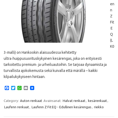
en
n
Z
Fit
E
Q
(L
K0
3‑malli) on Hankookin alaisuudessa kehitetty
ultra‑huippusuorituskykyinen kesärengas, joka on erityisesti
tarkoitettu premium‑ ja urheiluautoihin. Se tarjoaa dynaamista ja
turvallista ajokokemusta sekä kuivalla että märällä – kaikki
kilpailukykyiseen hintaan.
F
T
W
E
a
w
h
m
c
i
a
a
e
t
t
i
Category:
Auton renkaat
Avainsanat:
Halvat renkaat
,
kesärenkaat
,
b
t
s
l
Laufenn renkaat
,
Laufenn Z Fit EQ - Edullinen kesärengas
,
riekko
o
e
A
o
r
p
k
p