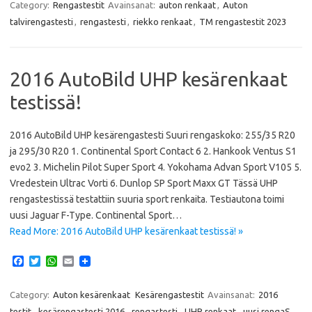
e
t
t
i
Category:
Rengastestit
Avainsanat:
auton renkaat
,
Auton
b
t
s
l
talvirengastesti
,
rengastesti
,
riekko renkaat
,
TM rengastestit 2023
o
e
A
o
r
p
k
p
2016 AutoBild UHP kesärenkaat
testissä!
2016 AutoBild UHP kesärengastesti Suuri rengaskoko: 255/35 R20
ja 295/30 R20 1. Continental Sport Contact 6 2. Hankook Ventus S1
evo2 3. Michelin Pilot Super Sport 4. Yokohama Advan Sport V105 5.
Vredestein Ultrac Vorti 6. Dunlop SP Sport Maxx GT Tässä UHP
rengastestissä testattiin suuria sport renkaita. Testiautona toimi
uusi Jaguar F-Type. Continental Sport…
Read More: 2016 AutoBild UHP kesärenkaat testissä! »
F
T
W
E
a
w
h
m
c
i
a
a
e
t
t
i
Category:
Auton kesärenkaat
Kesärengastestit
Avainsanat:
2016
b
t
s
l
testit
,
kesärengastesti 2016
,
rengastesti
,
UHP renkaat
,
uusi rengaS