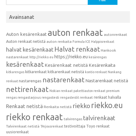
Avainsanat
auton renkaat
Auton kesärenkaat
autonrenkaat
Auton renkaat netistä
auton renkaita
Formula ICE
Halppisrenkaat
Halvat renkaat
halvat kesärenkaat
Hankook
https://riekko.eu
nastarenkaat
http://riekko.eu
kesärengas
kesärenkaat
Kesärenkaat netistä
Kesärenkaita
kitkarenkaat
kitkarenkaat netistä
kitkarengas
kontio renkaat
Nankang
nastarenkaat
Nastarenkaat netistä
nastarengas
renkaat
nettirenkaat
Nokian renkaat
pakettiauton renkaat
premium
renkaat halvalla
rengastarjous
renkaat
rengas
rengastesti
rengastestit
riekko.eu
riekko
Renkaat netistä
Renkaita netistä
riekko renkaat
talvirenkaat
talvirengas
testivoittaja
Toyo renkaat
Talvirenkaat netistä
TArjousrenkaat
uusiorenkaat