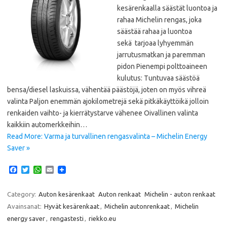
kesärenkaalla säästät luontoa ja
rahaa Michelin rengas, joka
säästää rahaa ja luontoa
sekä tarjoaa lyhyemmän
jarrutusmatkan ja paremman
pidon Pienempi polttoaineen
kulutus: Tuntuvaa säästöä
bensa/diesel laskuissa, vähentää päästöjä, joten on myös vihreä
valinta Paljon enemmän ajokilometrejä sekä pitkäkäyttöikä jolloin
renkaiden vaihto- ja kierrätystarve vähenee Oivallinen valinta
kaikkiin automerkkeihin…
Read More: Varma ja turvallinen rengasvalinta – Michelin Energy
Saver »
F
T
W
E
a
w
h
m
c
i
a
a
e
t
t
i
Category:
Auton kesärenkaat
Auton renkaat
Michelin - auton renkaat
b
t
s
l
Avainsanat:
Hyvät kesärenkaat
,
Michelin autonrenkaat
,
Michelin
o
e
A
o
r
p
energy saver
,
rengastesti
,
riekko.eu
k
p