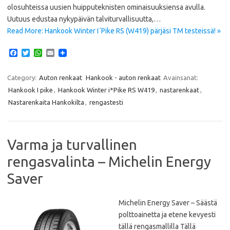
olosuhteissa uusien huipputeknisten ominaisuuksiensa avulla.
Uutuus edustaa nykypäivän talviturvallisuutta,…
Read More: Hankook Winter I´Pike RS (W419) pärjäsi TM testeissä! »
F
T
W
E
a
w
h
m
c
i
a
a
e
t
t
i
Category:
Auton renkaat
Hankook - auton renkaat
Avainsanat:
b
t
s
l
Hankook I pike
,
Hankook Winter i*Pike RS W419
,
nastarenkaat
,
o
e
A
o
r
p
Nastarenkaita Hankokilta
,
rengastesti
k
p
Varma ja turvallinen
rengasvalinta – Michelin Energy
Saver
Michelin Energy Saver – Säästä
polttoainetta ja etene kevyesti
tällä rengasmallilla Tällä