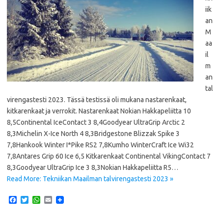
iik
an
M
aa
il
m
an
tal
virengastesti 2023. Tässä testissä oli mukana nastarenkaat,
kitkarenkaat ja verrokit. Nastarenkaat Nokian Hakkapeliitta 10
8,5Continental IceContact 3 8,4Goodyear UltraGrip Arctic 2
8,3Michelin X-Ice North 4 8,3Bridgestone Blizzak Spike 3
7,8Hankook Winter I*Pike RS2 7,8Kumho WinterCraft Ice Wi32
7,8Antares Grip 60 Ice 6,5 Kitkarenkaat Continental VikingContact 7
8,3Goodyear UltraGrip Ice 3 8,3Nokian Hakkapeliitta R5…
Read More: Tekniikan Maailman talvirengastesti 2023 »
F
T
W
E
a
w
h
m
c
i
a
a