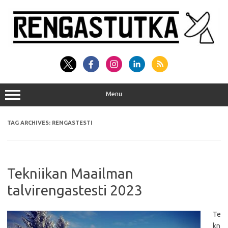
Skip
to
content
Menu
TAG ARCHIVES:
RENGASTESTI
Tekniikan Maailman
talvirengastesti 2023
Te
kn