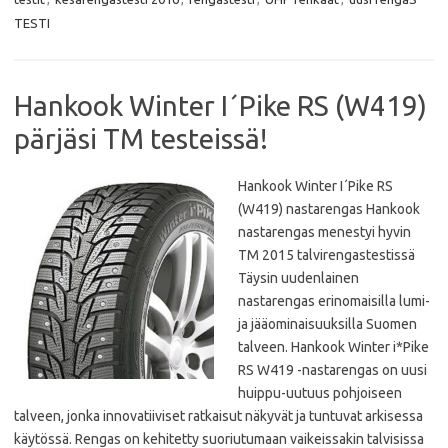
o
e
A
o
r
p
TESTI
k
p
Hankook Winter I´Pike RS (W419)
pärjäsi TM testeissä!
Hankook Winter I´Pike RS
(W419) nastarengas Hankook
nastarengas menestyi hyvin
TM 2015 talvirengastestissä
Täysin uudenlainen
nastarengas erinomaisilla lumi-
ja jääominaisuuksilla Suomen
talveen. Hankook Winter i*Pike
RS W419 -nastarengas on uusi
huippu-uutuus pohjoiseen
talveen, jonka innovatiiviset ratkaisut näkyvät ja tuntuvat arkisessa
käytössä. Rengas on kehitetty suoriutumaan vaikeissakin talvisissa