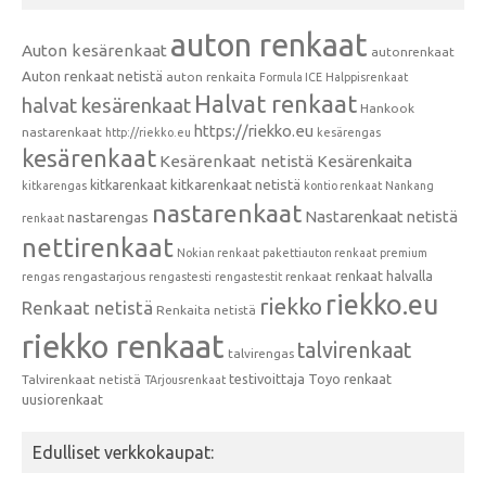
auton renkaat
Auton kesärenkaat
autonrenkaat
Auton renkaat netistä
auton renkaita
Formula ICE
Halppisrenkaat
Halvat renkaat
halvat kesärenkaat
Hankook
https://riekko.eu
nastarenkaat
http://riekko.eu
kesärengas
kesärenkaat
Kesärenkaat netistä
Kesärenkaita
kitkarenkaat
kitkarenkaat netistä
kitkarengas
kontio renkaat
Nankang
nastarenkaat
Nastarenkaat netistä
nastarengas
renkaat
nettirenkaat
Nokian renkaat
pakettiauton renkaat
premium
renkaat halvalla
rengastarjous
renkaat
rengas
rengastesti
rengastestit
riekko.eu
riekko
Renkaat netistä
Renkaita netistä
riekko renkaat
talvirenkaat
talvirengas
testivoittaja
Toyo renkaat
Talvirenkaat netistä
TArjousrenkaat
uusiorenkaat
Edulliset verkkokaupat: