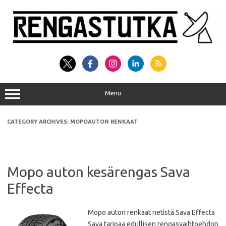
Skip
to
content
Menu
CATEGORY ARCHIVES:
MOPOAUTON RENKAAT
Mopo auton kesärengas Sava
Effecta
Mopo auton renkaat netistä Sava Effecta
Sava tarjoaa edullisen rengasvaihtoehdon