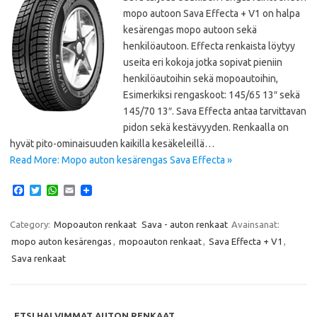
mopo autoon Sava Effecta + V1 on halpa
kesärengas mopo autoon sekä
henkilöautoon. Effecta renkaista löytyy
useita eri kokoja jotka sopivat pieniin
henkilöautoihin sekä mopoautoihin,
Esimerkiksi rengaskoot: 145/65 13″ sekä
145/70 13″. Sava Effecta antaa tarvittavan
pidon sekä kestävyyden. Renkaalla on
hyvät pito-ominaisuuden kaikilla kesäkeleillä…
Read More: Mopo auton kesärengas Sava Effecta »
F
T
W
E
a
w
h
m
c
i
a
a
e
t
t
i
Category:
Mopoauton renkaat
Sava - auton renkaat
Avainsanat:
b
t
s
l
mopo auton kesärengas
,
mopoauton renkaat
,
Sava Effecta + V1
,
o
e
A
o
r
p
Sava renkaat
k
p
ETSI HALVIMMAT AUTON RENKAAT