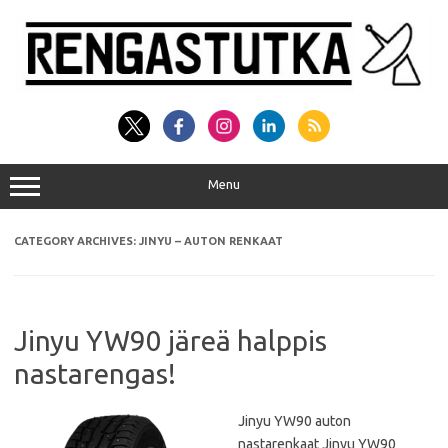
Skip
to
content
Menu
CATEGORY ARCHIVES:
JINYU – AUTON RENKAAT
Jinyu YW90 järeä halppis
nastarengas!
Jinyu YW90 auton
nastarenkaat Jinyu YW90