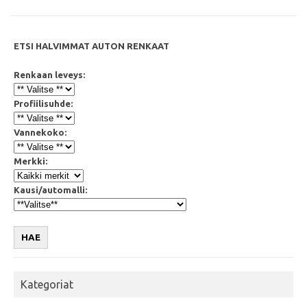
k
p
ETSI HALVIMMAT AUTON RENKAAT
Renkaan leveys:
Profiilisuhde:
Vannekoko:
Merkki:
Kausi/automalli:
HAE
Kategoriat