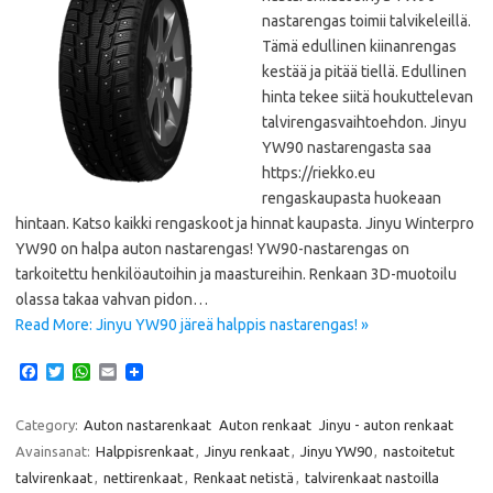
nastarengas toimii talvikeleillä.
Tämä edullinen kiinanrengas
kestää ja pitää tiellä. Edullinen
hinta tekee siitä houkuttelevan
talvirengasvaihtoehdon. Jinyu
YW90 nastarengasta saa
https://riekko.eu
rengaskaupasta huokeaan
hintaan. Katso kaikki rengaskoot ja hinnat kaupasta. Jinyu Winterpro
YW90 on halpa auton nastarengas! YW90-nastarengas on
tarkoitettu henkilöautoihin ja maastureihin. Renkaan 3D-muotoilu
olassa takaa vahvan pidon…
Read More: Jinyu YW90 järeä halppis nastarengas! »
F
T
W
E
a
w
h
m
c
i
a
a
e
t
t
i
Category:
Auton nastarenkaat
Auton renkaat
Jinyu - auton renkaat
b
t
s
l
Avainsanat:
Halppisrenkaat
,
Jinyu renkaat
,
Jinyu YW90
,
nastoitetut
o
e
A
o
r
p
talvirenkaat
,
nettirenkaat
,
Renkaat netistä
,
talvirenkaat nastoilla