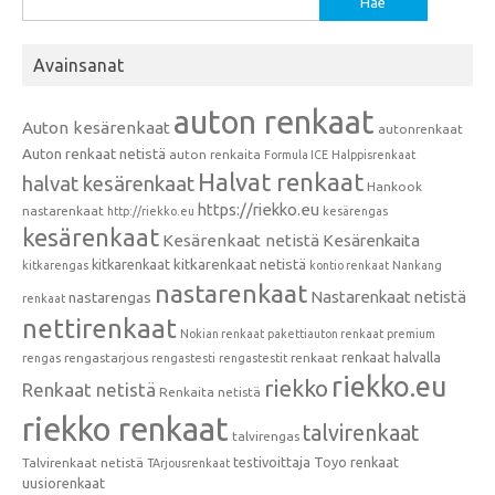
Avainsanat
auton renkaat
Auton kesärenkaat
autonrenkaat
Auton renkaat netistä
auton renkaita
Formula ICE
Halppisrenkaat
Halvat renkaat
halvat kesärenkaat
Hankook
https://riekko.eu
nastarenkaat
http://riekko.eu
kesärengas
kesärenkaat
Kesärenkaat netistä
Kesärenkaita
kitkarenkaat
kitkarenkaat netistä
kitkarengas
kontio renkaat
Nankang
nastarenkaat
Nastarenkaat netistä
nastarengas
renkaat
nettirenkaat
Nokian renkaat
pakettiauton renkaat
premium
renkaat halvalla
rengastarjous
renkaat
rengas
rengastesti
rengastestit
riekko.eu
riekko
Renkaat netistä
Renkaita netistä
riekko renkaat
talvirenkaat
talvirengas
testivoittaja
Toyo renkaat
Talvirenkaat netistä
TArjousrenkaat
uusiorenkaat