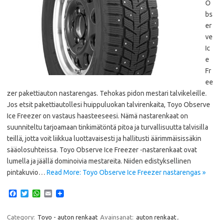
O
bs
er
ve
Ic
e
Fr
ee
zer pakettiauton nastarengas. Tehokas pidon mestari talvikeleille.
Jos etsit pakettiautollesi huippuluokan talvirenkaita, Toyo Observe
Ice Freezer on vastaus haasteeseesi. Nämä nastarenkaat on
suunniteltu tarjoamaan tinkimätöntä pitoa ja turvallisuutta talvisilla
teillä, jotta voit liikkua luottavaisesti ja hallitusti äärimmäisissäkin
sääolosuhteissa. Toyo Observe Ice Freezer -nastarenkaat ovat
lumella ja jäällä dominoivia mestareita. Niiden edistyksellinen
pintakuvio…
Read More: Toyo Observe Ice Freezer nastarengas »
F
T
W
E
a
w
h
m
c
i
a
a
e
t
t
i
Category:
Toyo - auton renkaat
Avainsanat:
auton renkaat
,