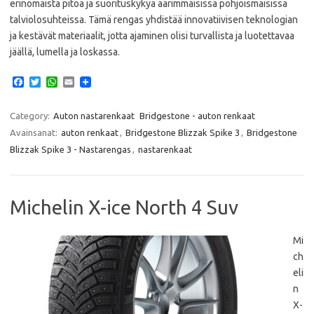
erinomaista pitoa ja suorituskykyä äärimmäisissä pohjoismaisissa
talviolosuhteissa. Tämä rengas yhdistää innovatiivisen teknologian
ja kestävät materiaalit, jotta ajaminen olisi turvallista ja luotettavaa
jäällä, lumella ja loskassa.
F
T
W
E
a
w
h
m
c
i
a
a
e
t
t
i
Category:
Auton nastarenkaat
Bridgestone - auton renkaat
b
t
s
l
Avainsanat:
auton renkaat
,
Bridgestone Blizzak Spike 3
,
Bridgestone
o
e
A
o
r
p
Blizzak Spike 3 - Nastarengas
,
nastarenkaat
k
p
Michelin X-ice North 4 Suv
Mi
ch
eli
n
X-