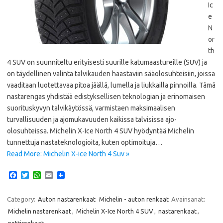
Ic
e
N
or
th
4 SUV on suunniteltu erityisesti suurille katumaastureille (SUV) ja
on täydellinen valinta talvikauden haastaviin sääolosuhteisiin, joissa
vaaditaan luotettavaa pitoa jäällä, lumella ja liukkailla pinnoilla. Tämä
nastarengas yhdistää edistyksellisen teknologian ja erinomaisen
suorituskyvyn talvikäytössä, varmistaen maksimaalisen
turvallisuuden ja ajomukavuuden kaikissa talvisissa ajo-
olosuhteissa. Michelin X-Ice North 4 SUV hyödyntää Michelin
tunnettuja nastateknologioita, kuten optimoituja…
Read More: Michelin X-ice North 4 Suv »
F
T
W
E
a
w
h
m
c
i
a
a
e
t
t
i
Category:
Auton nastarenkaat
Michelin - auton renkaat
Avainsanat:
b
t
s
l
Michelin nastarenkaat
,
Michelin X-Ice North 4 SUV
,
nastarenkaat
,
o
e
A
nettirenkaat