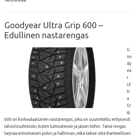
o
r
p
k
p
Goodyear Ultra Grip 600 –
Edullinen nastarengas
G
oo
dy
ea
r
Ul
tr
a
Gr
ip
600 on korkealaatuinen nastarengas, joka on suunniteltu erityisesti
talviolosuhteisiin, kuten lumisateisiin ja jäisiin teihin. Tämä rengas
tarjoaa erinomaisen pidon ja hallinnan, mikä tekee siitä ihanteellisen