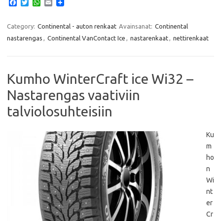
F
T
W
E
a
w
h
m
c
i
a
a
e
t
t
i
Category:
Continental - auton renkaat
Avainsanat:
Continental
b
t
s
l
nastarengas
,
Continental VanContact Ice
,
nastarenkaat
,
nettirenkaat
o
e
A
o
r
p
k
p
Kumho WinterCraft ice Wi32 –
Nastarengas vaativiin
talviolosuhteisiin
Ku
m
ho
n
Wi
nt
er
Cr