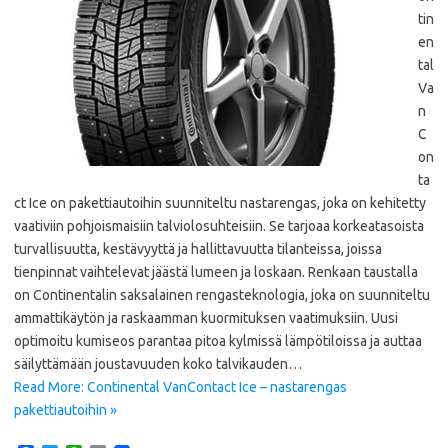
tin
en
tal
Va
n
C
on
ta
ct Ice on pakettiautoihin suunniteltu nastarengas, joka on kehitetty
vaativiin pohjoismaisiin talviolosuhteisiin. Se tarjoaa korkeatasoista
turvallisuutta, kestävyyttä ja hallittavuutta tilanteissa, joissa
tienpinnat vaihtelevat jäästä lumeen ja loskaan. Renkaan taustalla
on Continentalin saksalainen rengasteknologia, joka on suunniteltu
ammattikäytön ja raskaamman kuormituksen vaatimuksiin. Uusi
optimoitu kumiseos parantaa pitoa kylmissä lämpötiloissa ja auttaa
säilyttämään joustavuuden koko talvikauden…
Read More: Continental VanContact Ice – nastarengas
pakettiautoihin »