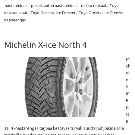
b
t
s
l
nastarenkaat
,
pakettiauton nastarenkaat
,
riekko renkaat
,
Toyo
o
e
A
o
r
p
nastarenkaat
,
Toyo Observe Ice Freezer
,
Toyo Observe Ice Freezer
k
p
nastarengas
Michelin X-ice North 4
Mi
ch
eli
n
X-
IC
E
N
O
R
TH 4 -nastarengas tarjoaa kestävää turvallisuutta pohjoismaisilla