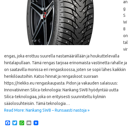
an
g
S
W
8
on
tal
vir
engas, joka erottuu suurella nastamäärällään ja houkuttelevalla
hintalapullaan. Tämä rengas tarjoaa erinomaista vastinetta rahalle ja
on saatavilla monissa eri rengaskoossa, joten se sopii lähes kaikkiin
henkilöautoihin. Katso hinnat ja rengaskoot suoraan
https://riekko.eu rengaskaupasta. Pidon ja vakauden salaisuus:
Innovatiivinen Silica-teknologia: Nankang SW8 hyödyntää uutta
Silica-teknologiaa, joka on erityisesti suunniteltu kylmiin
sääolosuhteisiin. Tämä teknologia…
Read More: Nankang SW8 – Runsaasti nastoja »
F
T
W
E
a
w
h
m