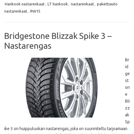
b
t
s
l
Hankook nastarenkaat
,
LT hankook
,
nastarenkaat
,
pakettiauto
o
e
A
o
r
p
nastarenkaat
,
RW15
k
p
Bridgestone Blizzak Spike 3 –
Nastarengas
Br
id
ge
st
on
e
Bli
zz
ak
Sp
ike 3 on huippuluokan nastarengas, joka on suunniteltu tarjoamaan