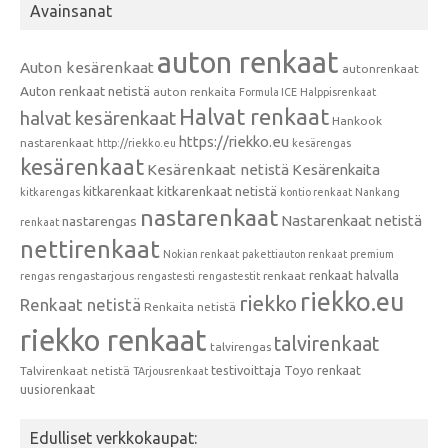
Avainsanat
auton renkaat
Auton kesärenkaat
autonrenkaat
Auton renkaat netistä
auton renkaita
Formula ICE
Halppisrenkaat
Halvat renkaat
halvat kesärenkaat
Hankook
https://riekko.eu
nastarenkaat
http://riekko.eu
kesärengas
kesärenkaat
Kesärenkaat netistä
Kesärenkaita
kitkarenkaat
kitkarenkaat netistä
kitkarengas
kontio renkaat
Nankang
nastarenkaat
Nastarenkaat netistä
nastarengas
renkaat
nettirenkaat
Nokian renkaat
pakettiauton renkaat
premium
renkaat halvalla
rengastarjous
renkaat
rengas
rengastesti
rengastestit
riekko.eu
riekko
Renkaat netistä
Renkaita netistä
riekko renkaat
talvirenkaat
talvirengas
testivoittaja
Toyo renkaat
Talvirenkaat netistä
TArjousrenkaat
uusiorenkaat
Edulliset verkkokaupat: