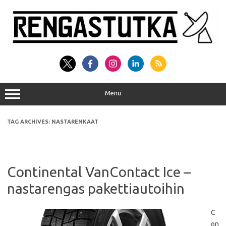
Skip
to
content
Menu
TAG ARCHIVES:
NASTARENKAAT
Continental VanContact Ice –
nastarengas pakettiautoihin
C
on