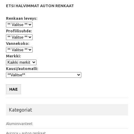
ETSI HALVIMMAT AUTON RENKAAT
Renkaan leveys:
Profiilisuhde:
Vannekoko:
Merkki:
Kausi/automalli:
HAE
Kategoriat
Alumiinivanteet
Aurora – auton renkaat