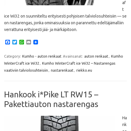
af
t
ice Wi32 on suunniteltu erityisesti pohjoisen talviolosuhteisiin — se
on nastarengas, jonka ominaisuuksia on parannettu edeltäjämalliin
verrattuna erityisesti jää- ja märkäpitoon.
F
T
W
E
a
w
h
m
c
i
a
a
e
t
t
i
Category:
Kumho - auton renkaat
Avainsanat:
auton renkaat
,
Kumho
b
t
s
l
WinterCraft ice Wi32
,
Kumho WinterCraft ice Wi32 – Nastarengas
o
e
A
o
r
p
vaativiin talviolosuhteisiin
,
nastarenkaat
,
riekko.eu
k
p
Hankook i*Pike LT RW15 –
Pakettiauton nastarengas
Ha
nk