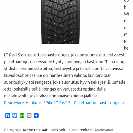
oo
k
Wi
nt
er
i*
Pi
ke
LT RW15 on luotettava nastarengas, joka on suunniteltu erityisesti
pakettiautojen ja kevyiden hyötyajoneuvojen käyttöön. Tämä rengas
yhdistää erinomaista pitoa, kestävyyttä ja turvallisuutta vaativissa
talviolosuhteissa. Se on ihanteellinen valinta, kun tarvitaan
suorituskykyistä rengasta, joka suoriutuu hyvin sekä jäällä, lumella
että loskaisilla teillä. Rengas on varustettu optimoidulla
nastakuviolla, joka takaa erinomaisen pidon jäällä ja…
Read More: Hankook i*Pike LT RW15 – Pakettiauton nastarengas »
F
T
W
E
a
w
h
m
c
i
a
a
e
t
t
i
Category:
Auton renkaat
Hankook - auton renkaat
Avainsanat: