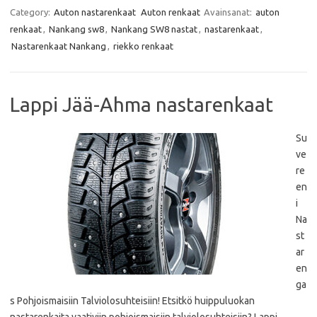
c
i
a
a
e
t
t
i
Category:
Auton nastarenkaat
Auton renkaat
Avainsanat:
auton
b
t
s
l
renkaat
,
Nankang sw8
,
Nankang SW8 nastat
,
nastarenkaat
,
o
e
A
o
r
p
Nastarenkaat Nankang
,
riekko renkaat
k
p
Lappi Jää-Ahma nastarenkaat
Su
ve
re
en
i
Na
st
ar
en
ga
s Pohjoismaisiin Talviolosuhteisiin! Etsitkö huippuluokan
nastarenkaita vaativiin pohjoismaisiin talviolosuhteisiin? Lappi