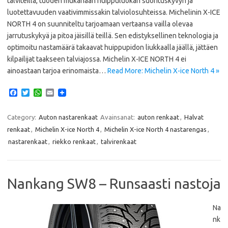
talviteillä, tuoden mukanaan huippuluokan suorituskyvyn ja
luotettavuuden vaativimmissakin talviolosuhteissa. Michelinin X-ICE
NORTH 4 on suunniteltu tarjoamaan vertaansa vailla olevaa
jarrutuskykyä ja pitoa jäisillä teillä. Sen edistyksellinen teknologia ja
optimoitu nastamäärä takaavat huippupidon liukkaalla jäällä, jättäen
kilpailijat taakseen talviajossa. Michelin X-ICE NORTH 4 ei
ainoastaan tarjoa erinomaista…
Read More: Michelin X-ice North 4 »
F
T
W
E
a
w
h
m
c
i
a
a
e
t
t
i
Category:
Auton nastarenkaat
Avainsanat:
auton renkaat
,
Halvat
b
t
s
l
renkaat
,
Michelin X-ice North 4
,
Michelin X-ice North 4 nastarengas
,
o
e
A
o
r
p
nastarenkaat
,
riekko renkaat
,
talvirenkaat
k
p
Nankang SW8 – Runsaasti nastoja
Na
nk