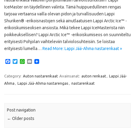
IceMaster on täydellinen valinta. Tämä huippuedullinen rengas
tarjoaa vertaansa vailla olevan pidon ja turvallisuuden Lappi
Shuriken® -erikoisnastojen sekä ainutlaatuisen Lappi Arctic Ice™ -
erikoiskumiseoksen ansiosta. Mikä tekee Lappi IceMasterista niin
poikkeuksellisen? Lappi Arctic Ice™ -erikoiskumiseos on suunniteltu
erityisesti Pohjolan vaihteleviin talviolosuhteisiin. Se loistaa
erityisesti lumella…
Read More: Lappi Jää-Ahma nastarenkaat »
F
T
W
E
a
w
h
m
c
i
a
a
e
t
t
i
Category:
Auton nastarenkaat
Avainsanat:
auton renkaat
,
Lappi Jää-
b
t
s
l
Ahma
,
Lappi Jää-Ahma nastarengas
,
nastarenkaat
o
e
A
o
r
p
k
p
Post navigation
←
Older posts