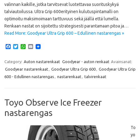
valinnan kaikille, jotka tarvitsevat luotettavaa suorituskykyä
talviautoilussa. Ultra Grip 600erityinen kulutuspintamalli on
optimoitu maksimoimaan tarttuvuus sekä jäällä että lumella.
Renkaan nastat on sijoitettu strategisesti parantamaan pitoa ja…
Read More: Goodyear Ultra Grip 600 – Edullinen nastarengas »
F
T
W
E
a
w
h
m
c
i
a
a
e
t
t
i
Category:
Auton nastarenkaat
Goodyear - auton renkaat
Avainsanat:
b
t
s
l
Goodyear nastarenkaat
,
Goodyear Ultra Grip 600
,
Goodyear Ultra Grip
o
e
A
o
r
p
600 - Edullinen nastarengas
,
nastarenkaat
,
talvirenkaat
k
p
Toyo Observe Ice Freezer
nastarengas
To
yo