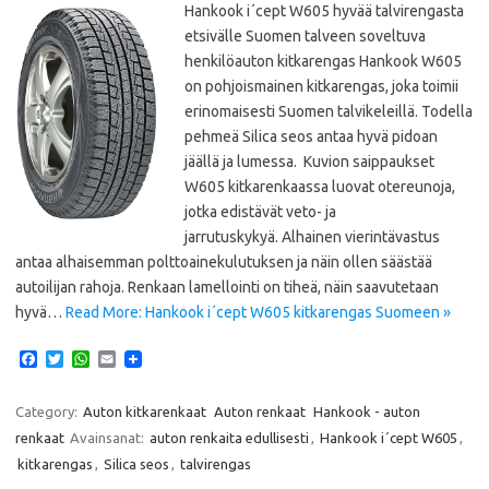
Hankook i´cept W605 hyvää talvirengasta
etsivälle Suomen talveen soveltuva
henkilöauton kitkarengas Hankook W605
on pohjoismainen kitkarengas, joka toimii
erinomaisesti Suomen talvikeleillä. Todella
pehmeä Silica seos antaa hyvä pidoan
jäällä ja lumessa. Kuvion saippaukset
W605 kitkarenkaassa luovat otereunoja,
jotka edistävät veto- ja
jarrutuskykyä. Alhainen vierintävastus
antaa alhaisemman polttoainekulutuksen ja näin ollen säästää
autoilijan rahoja. Renkaan lamellointi on tiheä, näin saavutetaan
hyvä…
Read More: Hankook i´cept W605 kitkarengas Suomeen »
F
T
W
E
a
w
h
m
c
i
a
a
e
t
t
i
Category:
Auton kitkarenkaat
Auton renkaat
Hankook - auton
b
t
s
l
renkaat
Avainsanat:
auton renkaita edullisesti
,
Hankook i´cept W605
,
o
e
A
o
r
p
kitkarengas
,
Silica seos
,
talvirengas
k
p