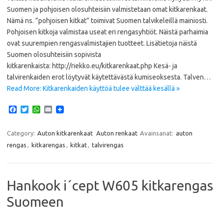
Suomen ja pohjoisen olosuhteisiin valmistetaan omat kitkarenkaat.
Nämä ns. ”pohjoisen kitkat” toimivat Suomen talvikeleillä mainiosti.
Pohjoisen kitkoja valmistaa useat eri rengasyhtiöt. Näistä parhaimia
ovat suurempien rengasvalmistajien tuotteet. Lisätietoja näistä
Suomen olosuhteisiin sopivista
kitkarenkaista: http://riekko.eu/kitkarenkaat.php Kesä- ja
talvirenkaiden erot löytyvät käytettävästä kumiseoksesta. Talven…
Read More: Kitkarenkaiden käyttöä tulee välttää kesällä »
F
T
W
E
a
w
h
m
c
i
a
a
e
t
t
i
Category:
Auton kitkarenkaat
Auton renkaat
Avainsanat:
auton
b
t
s
l
rengas
,
kitkarengas
,
kitkat
,
talvirengas
o
e
A
o
r
p
k
p
Hankook i´cept W605 kitkarengas
Suomeen