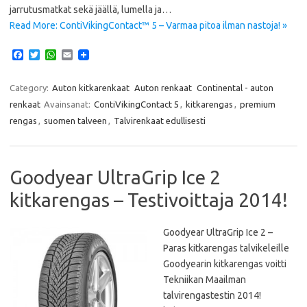
jarrutusmatkat sekä jäällä, lumella ja…
Read More: ContiVikingContact™ 5 – Varmaa pitoa ilman nastoja! »
F
T
W
E
a
w
h
m
c
i
a
a
e
t
t
i
Category:
Auton kitkarenkaat
Auton renkaat
Continental - auton
b
t
s
l
renkaat
Avainsanat:
ContiVikingContact 5
,
kitkarengas
,
premium
o
e
A
o
r
p
rengas
,
suomen talveen
,
Talvirenkaat edullisesti
k
p
Goodyear UltraGrip Ice 2
kitkarengas – Testivoittaja 2014!
Goodyear UltraGrip Ice 2 –
Paras kitkarengas talvikeleille
Goodyearin kitkarengas voitti
Tekniikan Maailman
talvirengastestin 2014!