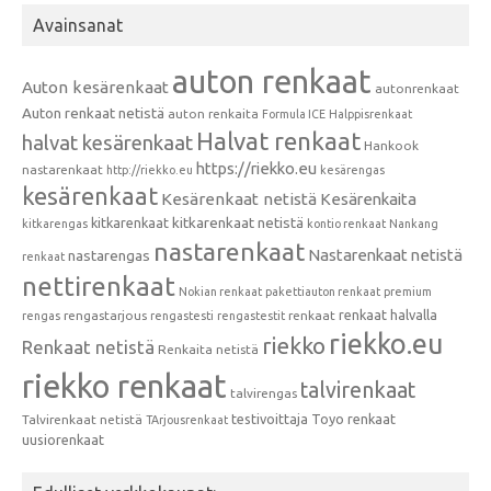
Avainsanat
auton renkaat
Auton kesärenkaat
autonrenkaat
Auton renkaat netistä
auton renkaita
Formula ICE
Halppisrenkaat
Halvat renkaat
halvat kesärenkaat
Hankook
https://riekko.eu
nastarenkaat
http://riekko.eu
kesärengas
kesärenkaat
Kesärenkaat netistä
Kesärenkaita
kitkarenkaat
kitkarenkaat netistä
kitkarengas
kontio renkaat
Nankang
nastarenkaat
Nastarenkaat netistä
nastarengas
renkaat
nettirenkaat
Nokian renkaat
pakettiauton renkaat
premium
renkaat halvalla
rengastarjous
renkaat
rengas
rengastesti
rengastestit
riekko.eu
riekko
Renkaat netistä
Renkaita netistä
riekko renkaat
talvirenkaat
talvirengas
testivoittaja
Toyo renkaat
Talvirenkaat netistä
TArjousrenkaat
uusiorenkaat