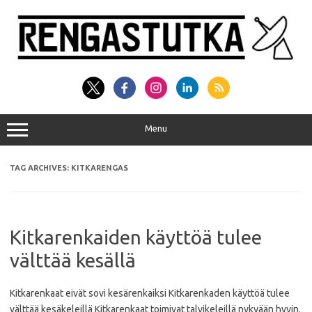
Skip
to
content
Menu
TAG ARCHIVES:
KITKARENGAS
Kitkarenkaiden käyttöä tulee
välttää kesällä
Kitkarenkaat eivät sovi kesärenkaiksi Kitkarenkaden käyttöä tulee
välttää kesäkeleillä Kitkarenkaat toimivat talvikeleillä nykyään hyvin.