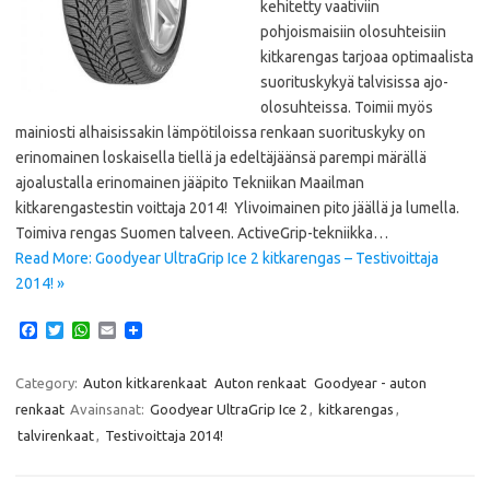
kehitetty vaativiin
pohjoismaisiin olosuhteisiin
kitkarengas tarjoaa optimaalista
suorituskykyä talvisissa ajo-
olosuhteissa. Toimii myös
mainiosti alhaisissakin lämpötiloissa renkaan suorituskyky on
erinomainen loskaisella tiellä ja edeltäjäänsä parempi märällä
ajoalustalla erinomainen jääpito Tekniikan Maailman
kitkarengastestin voittaja 2014! Ylivoimainen pito jäällä ja lumella.
Toimiva rengas Suomen talveen. ActiveGrip-tekniikka…
Read More: Goodyear UltraGrip Ice 2 kitkarengas – Testivoittaja
2014! »
F
T
W
E
a
w
h
m
c
i
a
a
e
t
t
i
Category:
Auton kitkarenkaat
Auton renkaat
Goodyear - auton
b
t
s
l
renkaat
Avainsanat:
Goodyear UltraGrip Ice 2
,
kitkarengas
,
o
e
A
o
r
p
talvirenkaat
,
Testivoittaja 2014!
k
p