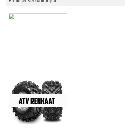
Edulliset verkkokaupat: