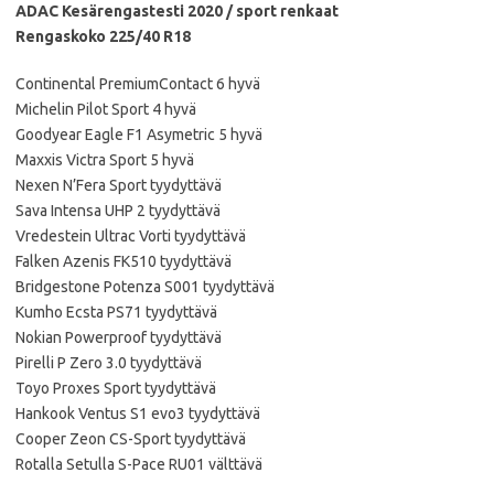
ADAC Kesärengastesti 2020 / sport renkaat
Rengaskoko 225/40 R18
Continental PremiumContact 6 hyvä
Michelin Pilot Sport 4 hyvä
Goodyear Eagle F1 Asymetric 5 hyvä
Maxxis Victra Sport 5 hyvä
Nexen N’Fera Sport tyydyttävä
Sava Intensa UHP 2 tyydyttävä
Vredestein Ultrac Vorti tyydyttävä
Falken Azenis FK510 tyydyttävä
Bridgestone Potenza S001 tyydyttävä
Kumho Ecsta PS71 tyydyttävä
Nokian Powerproof tyydyttävä
Pirelli P Zero 3.0 tyydyttävä
Toyo Proxes Sport tyydyttävä
Hankook Ventus S1 evo3 tyydyttävä
Cooper Zeon CS-Sport tyydyttävä
Rotalla Setulla S-Pace RU01 välttävä