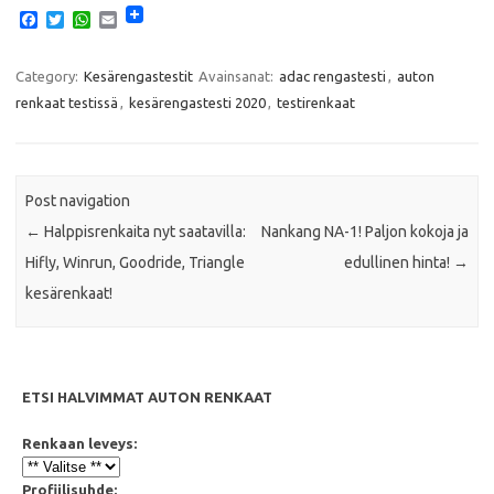
F
T
W
E
a
w
h
m
c
i
a
a
e
t
t
i
Category:
Kesärengastestit
Avainsanat:
adac rengastesti
,
auton
b
t
s
l
renkaat testissä
,
kesärengastesti 2020
,
testirenkaat
o
e
A
o
r
p
k
p
Post navigation
←
Halppisrenkaita nyt saatavilla:
Nankang NA-1! Paljon kokoja ja
Hifly, Winrun, Goodride, Triangle
edullinen hinta!
→
kesärenkaat!
ETSI HALVIMMAT AUTON RENKAAT
Renkaan leveys:
Profiilisuhde: