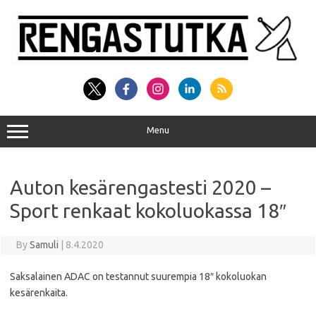
Skip
to
content
Menu
Auton kesärengastesti 2020 –
Sport renkaat kokoluokassa 18″
By
Samuli
|
8.4.2020
Saksalainen ADAC on testannut suurempia 18″ kokoluokan
kesärenkaita.