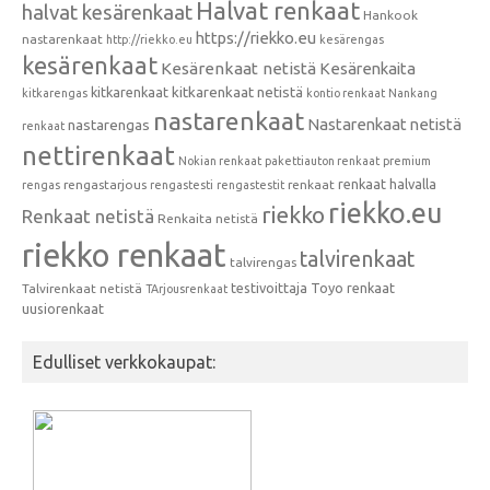
Halvat renkaat
halvat kesärenkaat
Hankook
https://riekko.eu
nastarenkaat
http://riekko.eu
kesärengas
kesärenkaat
Kesärenkaat netistä
Kesärenkaita
kitkarenkaat
kitkarenkaat netistä
kitkarengas
kontio renkaat
Nankang
nastarenkaat
Nastarenkaat netistä
nastarengas
renkaat
nettirenkaat
Nokian renkaat
pakettiauton renkaat
premium
renkaat halvalla
rengastarjous
renkaat
rengas
rengastesti
rengastestit
riekko.eu
riekko
Renkaat netistä
Renkaita netistä
riekko renkaat
talvirenkaat
talvirengas
testivoittaja
Toyo renkaat
Talvirenkaat netistä
TArjousrenkaat
uusiorenkaat
Edulliset verkkokaupat: