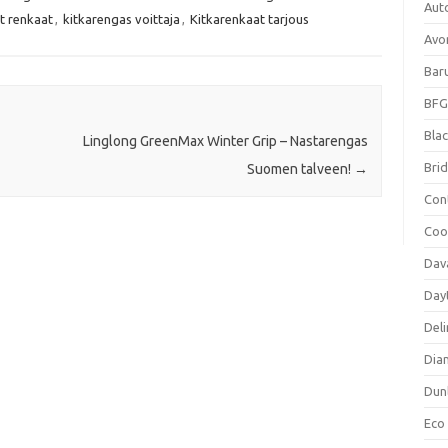
Aut
t renkaat
,
kitkarengas voittaja
,
Kitkarenkaat tarjous
Avo
Bar
BFG
Blac
Linglong GreenMax Winter Grip – Nastarengas
Bri
Suomen talveen!
→
Con
Coo
Dav
Day
Deli
Dia
Dun
Eco