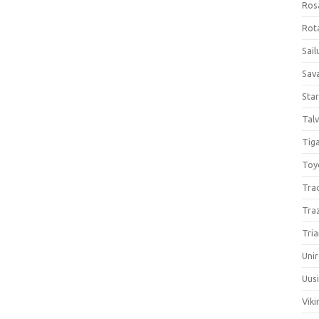
Ros
Rota
Sail
Sav
Sta
Talv
Tiga
Toy
Tra
Tra
Tria
Unir
Uus
Viki