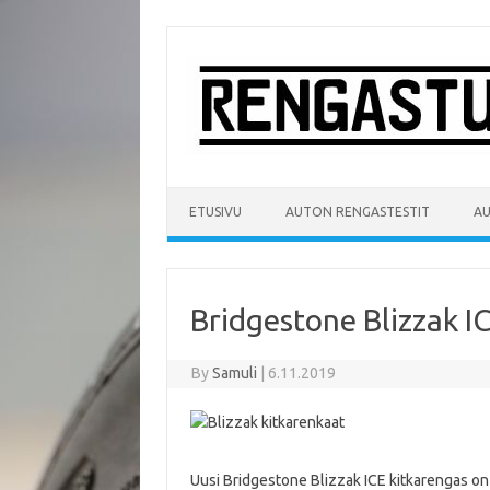
Skip
to
content
ETUSIVU
AUTON RENGASTESTIT
A
Bridgestone Blizzak I
By
Samuli
|
6.11.2019
Uusi Bridgestone Blizzak ICE kitkarengas on 