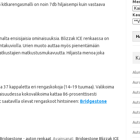
Mer
 kitkarengasmalli on noin 7db hiljaisempi kuin vastaava
Kau
H
nalta ensisijaisia ominaisuuksia. Blizzak ICE renkaassa on
pintakuviolla. Urien muoto auttaa myös pienentämään
matkustajien matkustusmukavuutta. Hiljaista menoa joka
K
Alu
Aur
pa 37 kappaletta eri rengaskokoja (14–19 tuumaa). Valikoima
Aut
aisuudessa kokovalikoima kattaa 86-prosenttisesti
t saatavilla olevat rengaskoot hintoineen:
Bridgestone
Aut
Aut
Aut
Aut
Bridgestone - auton renkaat
Avainsanat:
Bridgestone Blizzak ICE