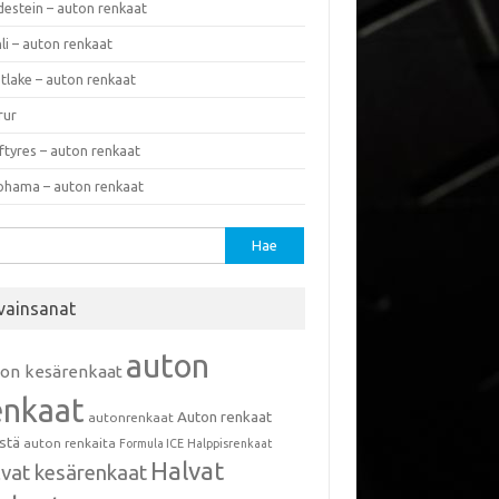
destein – auton renkaat
li – auton renkaat
tlake – auton renkaat
rur
ftyres – auton renkaat
ohama – auton renkaat
u:
vainsanat
auton
ton kesärenkaat
enkaat
Auton renkaat
autonrenkaat
istä
auton renkaita
Formula ICE
Halppisrenkaat
Halvat
lvat kesärenkaat