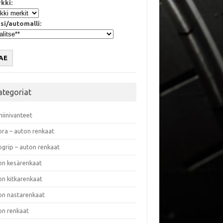
kki:
si/automalli:
AE
ategoriat
miinivanteet
ora – auton renkaat
ogrip – auton renkaat
on kesärenkaat
on kitkarenkaat
on nastarenkaat
on renkaat