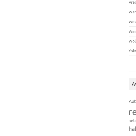
Vre
Wan
Wes
Win
Wol
Yok
Hak
A
Au
r
net
ha