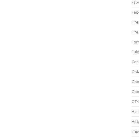
Falk
Fed
Fir
Fir
For
Ful
Gen
Gis
Goo
Goo
GT-
Han
Hifl
Impe