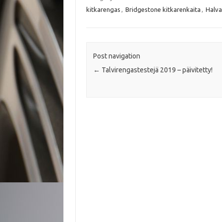
b
t
s
l
kitkarengas
,
Bridgestone kitkarenkaita
,
Halva
o
e
A
o
r
p
k
p
Post navigation
←
Talvirengastestejä 2019 – päivitetty!