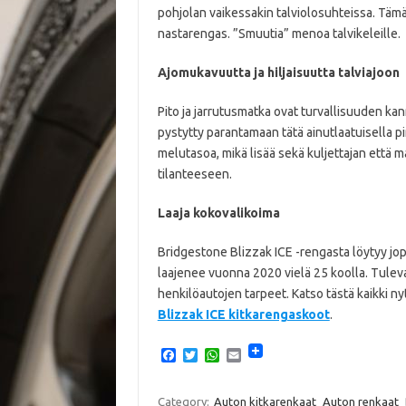
pohjolan vaikessakin talviolosuhteissa. Tämä
nastarengas. ”Smuutia” menoa talvikeleille.
Ajomukavuutta ja hiljaisuutta talviajoon
Pito ja jarrutusmatka ovat turvallisuuden kan
pystytty parantamaan tätä ainutlaatuisella 
melutasoa, mikä lisää sekä kuljettajan että 
tilanteeseen.
Laaja kokovalikoima
Bridgestone Blizzak ICE -rengasta löytyy jo
laajenee vuonna 2020 vielä 25 koolla. Tulev
henkilöautojen tarpeet. Katso tästä kaikki ny
Blizzak ICE kitkarengaskoot
.
F
T
W
E
a
w
h
m
c
i
a
a
e
t
t
i
Category:
Auton kitkarenkaat
Auton renkaat