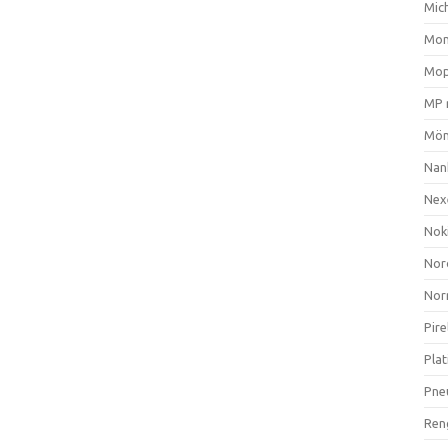
Mich
Mom
Mop
MP 
Mön
Nan
Nex
Nok
Nor
Nor
Pire
Plat
Pne
Ren