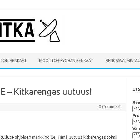
UTON RENKAAT
MOOTTORIPYÖRÄN RENKAAT
RENGASVALMISTAJ
CE – Kitkarengas uutuus!
ET
Ren
0 Comment
Pro
Van
tullut Pohjoisen markkinoille. Tämä uutuus kitkarengas toimii