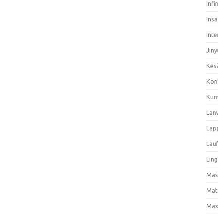
Infi
Ins
Inte
Jiny
Kes
Kon
Kum
Lan
Lap
Lau
Ling
Mas
Mat
Max