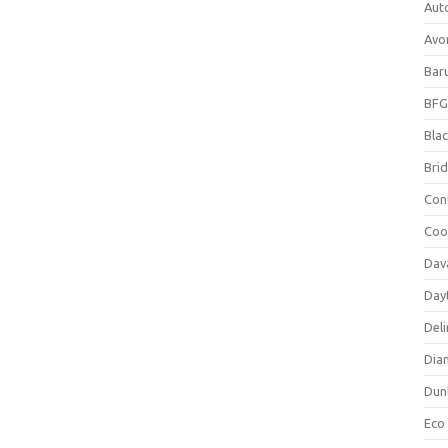
Aut
Avo
Bar
BFG
Blac
Bri
Con
Coo
Dav
Day
Deli
Dia
Dun
Eco