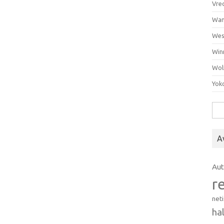
Vre
Wan
Wes
Win
Wol
Yok
Hak
A
Au
r
net
ha