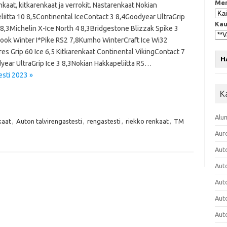
Mer
kaat, kitkarenkaat ja verrokit. Nastarenkaat Nokian
liitta 10 8,5Continental IceContact 3 8,4Goodyear UltraGrip
Kau
 8,3Michelin X-Ice North 4 8,3Bridgestone Blizzak Spike 3
ook Winter I*Pike RS2 7,8Kumho WinterCraft Ice Wi32
es Grip 60 Ice 6,5 Kitkarenkaat Continental VikingContact 7
H
year UltraGrip Ice 3 8,3Nokian Hakkapeliitta R5…
esti 2023 »
K
Alu
kaat
,
Auton talvirengastesti
,
rengastesti
,
riekko renkaat
,
TM
Aur
Aut
Aut
Aut
Aut
Aut