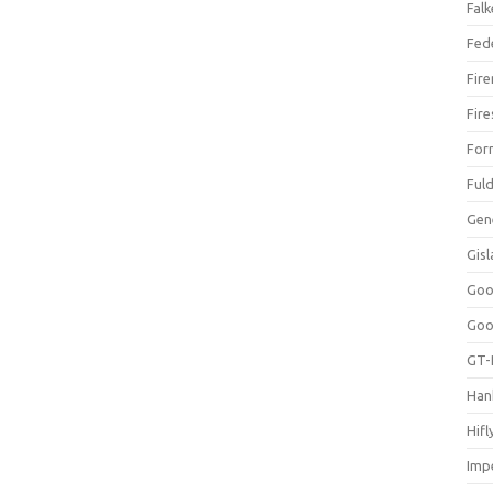
Falk
Fed
Fir
Fir
For
Ful
Gen
Gis
Goo
Goo
GT-
Han
Hifl
Impe