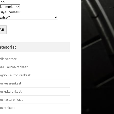
kki:
si/automalli:
AE
ategoriat
miinivanteet
ora – auton renkaat
ogrip – auton renkaat
on kesärenkaat
on kitkarenkaat
on nastarenkaat
on renkaat