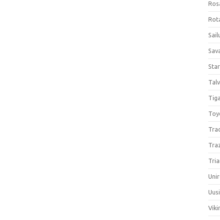
Ros
Rota
Sail
Sav
Sta
Talv
Tiga
Toy
Tra
Tra
Tria
Unir
Uus
Viki