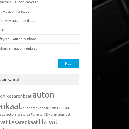
destein – auton renkaat
li – auton renkaat
tlake – auton renkaat
rur
ftyres – auton renkaat
ohama – auton renkaat
u:
vainsanat
auton
ton kesärenkaat
enkaat
Auton renkaat
autonrenkaat
istä
auton renkaita
Formula ICE
Halppisrenkaat
Halvat
lvat kesärenkaat