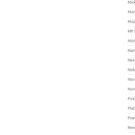
Mich
Mom
Mop
MP 
Mön
Nan
Nex
Nok
Nor
Nor
Pire
Plat
Pne
Ren