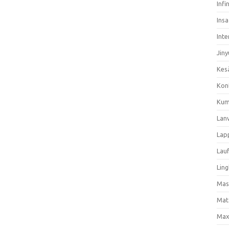
Infi
Ins
Inte
Jiny
Kes
Kon
Kum
Lan
Lap
Lau
Ling
Mas
Mat
Max