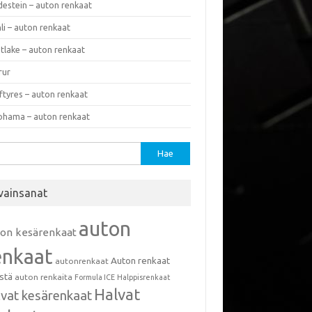
destein – auton renkaat
li – auton renkaat
tlake – auton renkaat
rur
ftyres – auton renkaat
ohama – auton renkaat
u:
vainsanat
auton
ton kesärenkaat
enkaat
Auton renkaat
autonrenkaat
istä
auton renkaita
Formula ICE
Halppisrenkaat
Halvat
lvat kesärenkaat