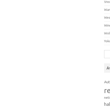
Vre
Wan
Wes
Win
Wol
Yok
Hak
A
Au
r
net
ha