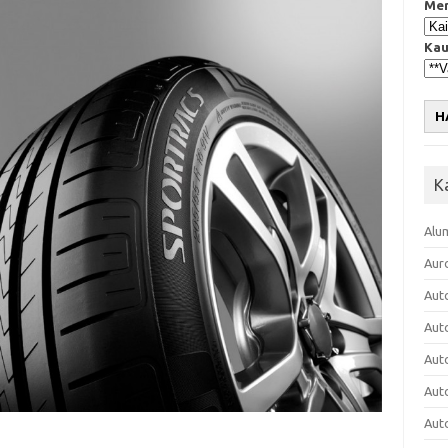
Mer
Kau
H
K
Alu
Aur
Aut
Aut
Aut
Aut
Aut