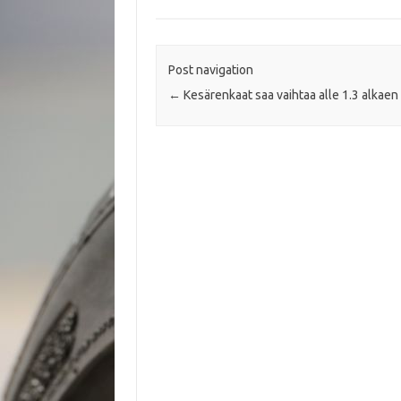
o
r
p
k
p
Post navigation
←
Kesärenkaat saa vaihtaa alle 1.3 alkaen