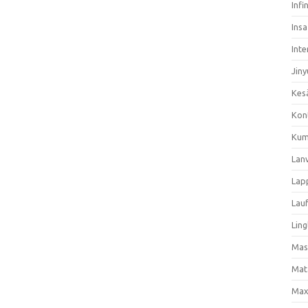
Infi
Ins
Inte
Jiny
Kes
Kon
Kum
Lan
Lap
Lau
Ling
Mas
Mat
Max