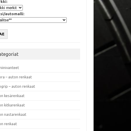
kki:
si/automalli:
AE
ategoriat
miinivanteet
ora – auton renkaat
ogrip – auton renkaat
on kesärenkaat
on kitkarenkaat
on nastarenkaat
on renkaat