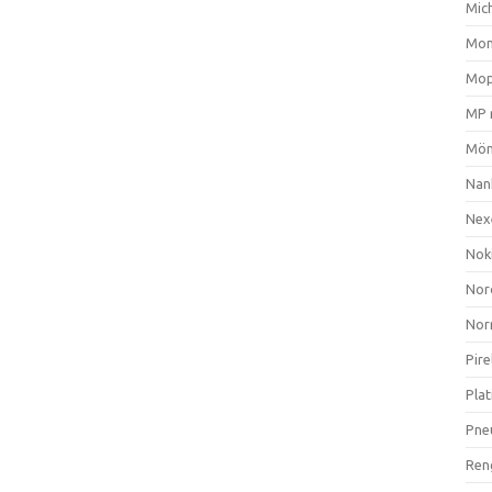
Mich
Mom
Mop
MP 
Mön
Nan
Nex
Nok
Nor
Nor
Pire
Plat
Pne
Ren