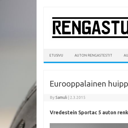
Skip
to
content
ETUSIVU
AUTON RENGASTESTIT
A
Eurooppalainen huipp
By
Samuli
|
2.3.2015
Vredestein Sportac 5 auton ren