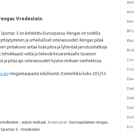
Aut
Avo
rengas Vredestein
Bar
BFG
. Sportac 5 on kehitettu Euroopassa. Rengas on todella
äyttäytyminen ja urheilulliset ominaisuudet. Rengas pitää
Blac
nen pintakuvio antaa lisää pitoa ja lyhentää jarrutusmatkoja
Bri
t tehokkaasti vettä ja tekevät kesärenkaalle tasaisen
Con
ti ja pitää ajo-ominaisuudet hyvinä renkaan vanhetessa.
Coo
ko.eu
rengaskaupasta edullisesti. Esimerkiksi koko 205/55
Dav
Day
Deli
Dia
Dun
Vredestein - auton renkaat
Avainsanat:
Euroopplainen rengas
,
Eco
Sportac 5
,
Vredestein