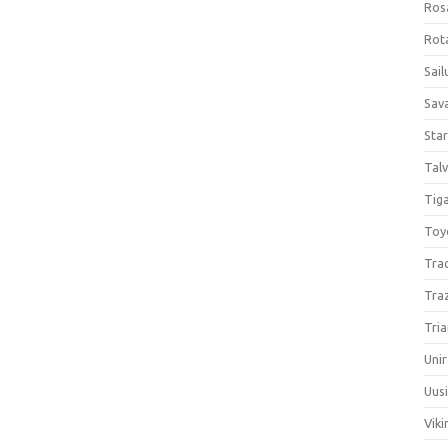
Ros
Rota
Sail
Sav
Sta
Talv
Tiga
Toy
Tra
Tra
Tria
Unir
Uus
Viki