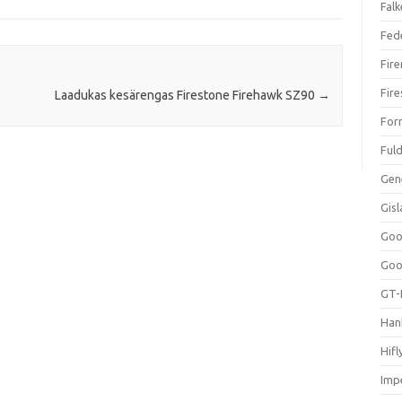
Falk
Fed
Fir
Fir
Laadukas kesärengas Firestone Firehawk SZ90
→
For
Ful
Gen
Gis
Goo
Goo
GT-
Han
Hifl
Impe