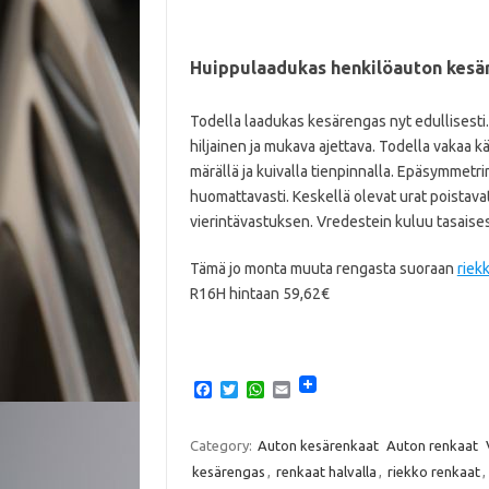
Huippulaadukas henkilöauton kesä
Todella laadukas kesärengas nyt edullisesti
hiljainen ja mukava ajettava. Todella vakaa k
märällä ja kuivalla tienpinnalla. Epäsymmetri
huomattavasti. Keskellä olevat urat poistava
vierintävastuksen. Vredestein kuluu tasaises
Tämä jo monta muuta rengasta suoraan
riek
R16H hintaan 59,62€
F
T
W
E
a
w
h
m
c
i
a
a
e
t
t
i
Category:
Auton kesärenkaat
Auton renkaat
b
t
s
l
kesärengas
,
renkaat halvalla
,
riekko renkaat
,
o
e
A