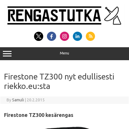
Skip
to
content
Menu
Firestone TZ300 nyt edullisesti
riekko.eu:sta
By
Samuli
|
20.2.2015
Firestone TZ300 kesärengas