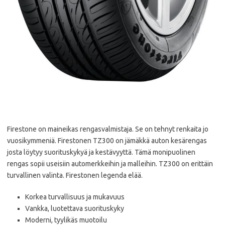
Firestone on maineikas rengasvalmistaja. Se on tehnyt renkaita jo
vuosikymmeniä. Firestonen TZ300 on jämäkkä auton kesärengas
josta löytyy suorituskykyä ja kestävyyttä. Tämä monipuolinen
rengas sopii useisiin automerkkeihin ja malleihin. TZ300 on erittäin
turvallinen valinta. Firestonen legenda elää.
Korkea turvallisuus ja mukavuus
Vankka, luotettava suorituskyky
Moderni, tyylikäs muotoilu