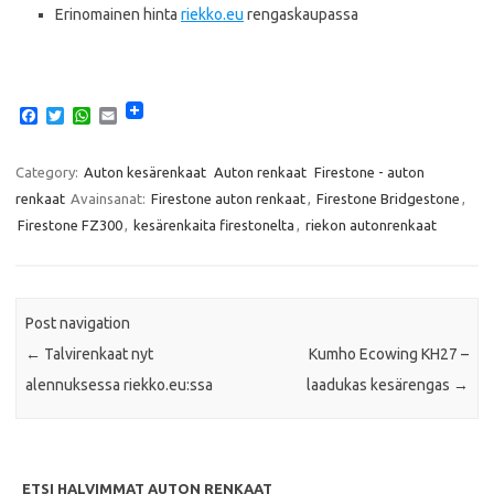
Erinomainen hinta
riekko.eu
rengaskaupassa
F
T
W
E
a
w
h
m
c
i
a
a
e
t
t
i
Category:
Auton kesärenkaat
Auton renkaat
Firestone - auton
b
t
s
l
renkaat
Avainsanat:
Firestone auton renkaat
,
Firestone Bridgestone
,
o
e
A
o
r
p
Firestone FZ300
,
kesärenkaita firestonelta
,
riekon autonrenkaat
k
p
Post navigation
←
Talvirenkaat nyt
Kumho Ecowing KH27 –
alennuksessa riekko.eu:ssa
laadukas kesärengas
→
ETSI HALVIMMAT AUTON RENKAAT