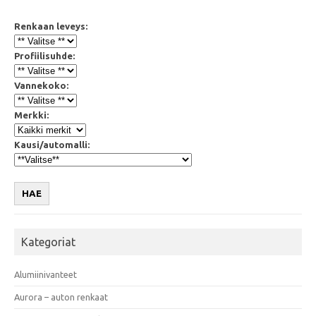
Renkaan leveys:
Profiilisuhde:
Vannekoko:
Merkki:
Kausi/automalli:
HAE
Kategoriat
Alumiinivanteet
Aurora – auton renkaat