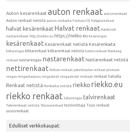
auton renkaat
Auton kesärenkaat
autonrenkaat
Auton renkaat netistä
auton renkaita
Formula ICE
Halppisrenkaat
Halvat renkaat
halvat kesärenkaat
Hankook
https://riekko.eu
nastarenkaat
http://riekko.eu
kesärengas
kesärenkaat
Kesärenkaat netistä
Kesärenkaita
kitkarenkaat
kitkarenkaat netistä
kitkarengas
kontio renkaat
Nankang
nastarenkaat
Nastarenkaat netistä
nastarengas
renkaat
nettirenkaat
Nokian renkaat
pakettiauton renkaat
premium
renkaat halvalla
rengastarjous
renkaat
rengas
rengastesti
rengastestit
riekko.eu
riekko
Renkaat netistä
Renkaita netistä
riekko renkaat
talvirenkaat
talvirengas
testivoittaja
Toyo renkaat
Talvirenkaat netistä
TArjousrenkaat
uusiorenkaat
Edulliset verkkokaupat: