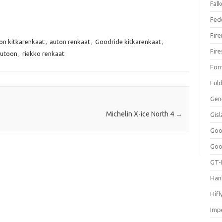
Falk
Fed
Fir
on kitkarenkaat
,
auton renkaat
,
Goodride kitkarenkaat
,
Fir
autoon
,
riekko renkaat
For
Ful
Gen
Michelin X-ice North 4
→
Gis
Goo
Goo
GT-
Han
Hifl
Impe