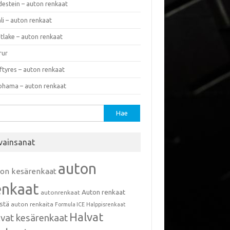
destein – auton renkaat
li – auton renkaat
tlake – auton renkaat
rur
ftyres – auton renkaat
ohama – auton renkaat
u:
vainsanat
auton
ton kesärenkaat
enkaat
Auton renkaat
autonrenkaat
istä
auton renkaita
Formula ICE
Halppisrenkaat
Halvat
lvat kesärenkaat