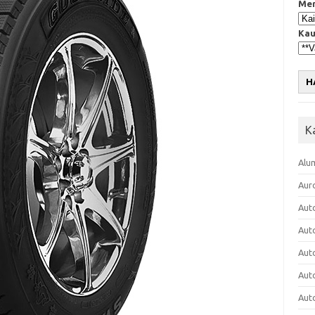
Mer
Kau
H
K
Alu
Aur
Aut
Aut
Aut
Aut
Aut