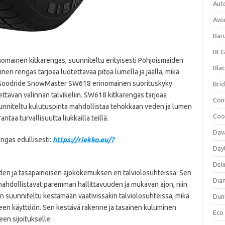
Aut
Avo
Bar
BFG
ainen kitkarengas, suunniteltu erityisesti Pohjoismaiden
Blac
inen rengas tarjoaa luotettavaa pitoa lumella ja jäällä, mikä
ön. Goodride SnowMaster SW618 erinomainen suorituskyky
Bri
otettavan valinnan talvikeliin. SW618 kitkarengas tarjoaa
Con
suunniteltu kulutuspinta mahdollistaa tehokkaan veden ja lumen
Coo
antaa turvallisuutta liukkailla teillä.
Dav
gas edullisesti:
https://riekko.eu/?
Day
Deli
n ja tasapainoisen ajokokemuksen eri talviolosuhteissa. Sen
Dia
mahdollistavat paremman hallittavuuden ja mukavan ajon, niin
as on suunniteltu kestämään vaativissakin talviolosuhteissa, mikä
Dun
iseen käyttöön. Sen kestävä rakenne ja tasainen kuluminen
Eco
en sijoitukselle.