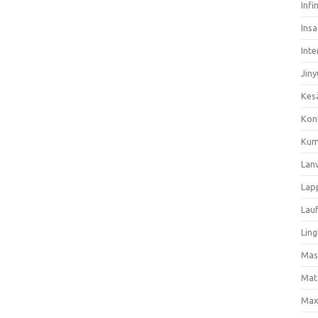
Infi
Ins
Inte
Jiny
Kes
Kon
Kum
Lan
Lap
Lau
Ling
Mas
Mat
Max