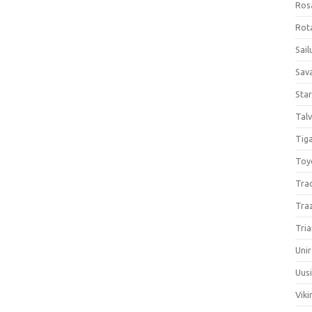
Ros
Rota
Sail
Sav
Sta
Talv
Tiga
Toy
Tra
Tra
Tria
Unir
Uus
Viki