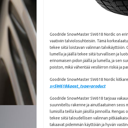
Goodride SnowMaster SW618 Nordic on erinom
vaativiin talviolosuhteisiin. Tämä korkealaatu
tekee siitä loistavan valinnan talvikäyttö
lumella ja jäällä tekee siitä turvallisen ja lu
erinomaisen pidon jäällä ja lumella, ja sen 
poiston, mikä vähentää vesiliirron riskiä ja par
Goodride SnowMaster SW618 Nordic kitkaren
s=SW618&post_type=product
Goodride SnowMaster SW618 tarjoaa vakaude
suunniteltu rakenne ja ainutlaatuinen seos 
lumisilla teillä kuin jäisillä pinnoilla. Reng
tekee siitä taloudellisen valinnan pitkäaika
takaavat pidemmän käyttöiän ja hyvän vastine