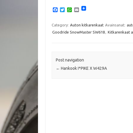
F
T
W
E
a
w
h
m
c
i
a
a
e
t
t
i
Category:
Auton kitkarenkaat
Avainsanat:
aut
b
t
s
l
Goodride SnowMaster SW618
,
Kitkarenkaat 
o
e
A
o
r
p
k
p
Post navigation
←
Hankook I*PIKE X W429A