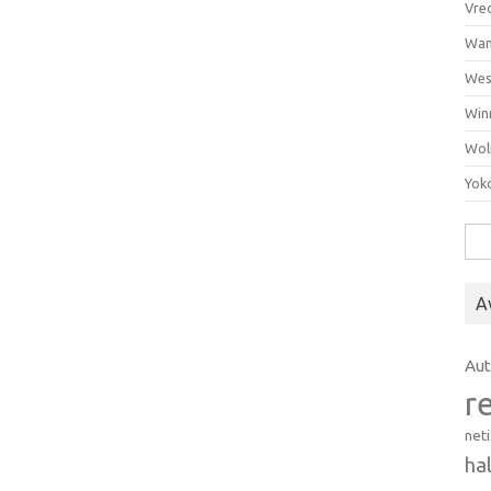
Vre
Wan
Wes
Win
Wol
Yok
Hak
A
Au
r
net
ha