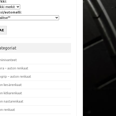
kki:
si/automalli:
AE
ategoriat
miinivanteet
ora – auton renkaat
ogrip – auton renkaat
on kesärenkaat
on kitkarenkaat
on nastarenkaat
on renkaat