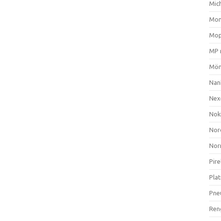
Mich
Mom
Mop
MP 
Mön
Nan
Nex
Nok
Nor
Nor
Pire
Plat
Pne
Ren