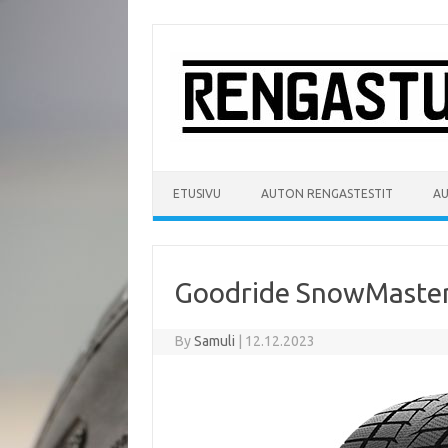
Skip
to
content
ETUSIVU
AUTON RENGASTESTIT
A
Goodride SnowMaster
By
Samuli
|
12.12.2023