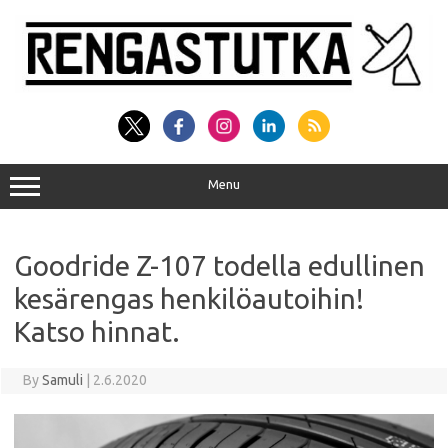
Skip
to
content
Menu
Goodride Z-107 todella edullinen
kesärengas henkilöautoihin!
Katso hinnat.
By
Samuli
|
2.6.2020