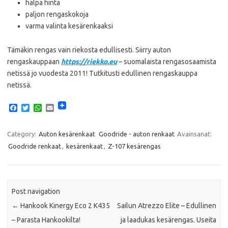
halpa hinta
paljon rengaskokoja
varma valinta kesärenkaaksi
Tämäkin rengas vain riekosta edullisesti. Siirry auton
rengaskauppaan
https://riekko.eu
– suomalaista rengasosaamista
netissä jo vuodesta 2011! Tutkitusti edullinen rengaskauppa
netissä.
F
T
W
E
a
w
h
m
c
i
a
a
e
t
t
i
Category:
Auton kesärenkaat
Goodride - auton renkaat
Avainsanat:
b
t
s
l
Goodride renkaat
,
kesärenkaat
,
Z-107 kesärengas
o
e
A
o
r
p
k
p
Post navigation
←
Hankook Kinergy Eco 2 K435
Sailun Atrezzo Elite – Edullinen
– Parasta Hankookilta!
ja laadukas kesärengas. Useita