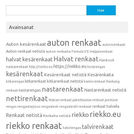
Haku:
Avainsanat
auton renkaat
Auton kesärenkaat
autonrenkaat
Auton renkaat netistä
auton renkaita
Formula ICE
Halppisrenkaat
Halvat renkaat
halvat kesärenkaat
Hankook
https://riekko.eu
nastarenkaat
http://riekko.eu
kesärengas
kesärenkaat
Kesärenkaat netistä
Kesärenkaita
kitkarenkaat
kitkarenkaat netistä
kitkarengas
kontio renkaat
Nankang
nastarenkaat
Nastarenkaat netistä
nastarengas
renkaat
nettirenkaat
Nokian renkaat
pakettiauton renkaat
premium
renkaat halvalla
rengastarjous
renkaat
rengas
rengastesti
rengastestit
riekko.eu
riekko
Renkaat netistä
Renkaita netistä
riekko renkaat
talvirenkaat
talvirengas