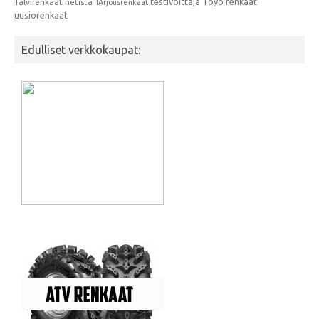
testivoittaja
Toyo renkaat
Talvirenkaat netistä
TArjousrenkaat
uusiorenkaat
Edulliset verkkokaupat: