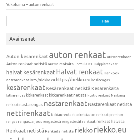
Yokohama – auton renkaat
Haku:
Avainsanat
auton renkaat
Auton kesärenkaat
autonrenkaat
Auton renkaat netistä
auton renkaita
Formula ICE
Halppisrenkaat
Halvat renkaat
halvat kesärenkaat
Hankook
https://riekko.eu
nastarenkaat
http://riekko.eu
kesärengas
kesärenkaat
Kesärenkaat netistä
Kesärenkaita
kitkarenkaat
kitkarenkaat netistä
kitkarengas
kontio renkaat
Nankang
nastarenkaat
Nastarenkaat netistä
nastarengas
renkaat
nettirenkaat
Nokian renkaat
pakettiauton renkaat
premium
renkaat halvalla
rengastarjous
renkaat
rengas
rengastesti
rengastestit
riekko.eu
riekko
Renkaat netistä
Renkaita netistä