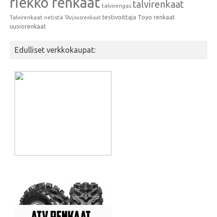
riekko renkaat
talvirenkaat
talvirengas
testivoittaja
Toyo renkaat
Talvirenkaat netistä
TArjousrenkaat
uusiorenkaat
Edulliset verkkokaupat: