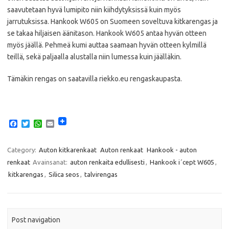
saavutetaan hyvä lumipito niin kiihdytyksissä kuin myös
jarrutuksissa. Hankook W605 on Suomeen soveltuva kitkarengas ja
se takaa hiljaisen äänitason. Hankook W605 antaa hyvän otteen
myös jäällä. Pehmeä kumi auttaa saamaan hyvän otteen kylmillä
teillä, sekä paljaalla alustalla niin lumessa kuin jäälläkin.
Tämäkin rengas on saatavilla riekko.eu rengaskaupasta.
F
T
W
E
a
w
h
m
c
i
a
a
e
t
t
i
Category:
Auton kitkarenkaat
Auton renkaat
Hankook - auton
b
t
s
l
renkaat
Avainsanat:
auton renkaita edullisesti
,
Hankook i´cept W605
,
o
e
A
o
r
p
kitkarengas
,
Silica seos
,
talvirengas
k
p
Post navigation