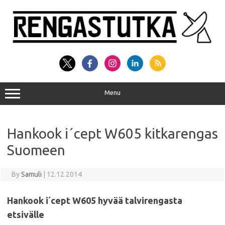
Skip
to
content
Menu
Hankook i´cept W605 kitkarengas
Suomeen
By
Samuli
|
12.12.2014
Hankook i´cept W605 hyvää talvirengasta
etsivälle