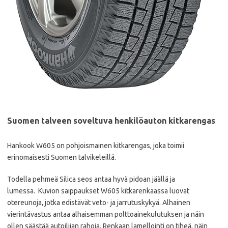
Suomen talveen soveltuva henkilöauton kitkarengas
Hankook W605 on pohjoismainen kitkarengas, joka toimii
erinomaisesti Suomen talvikeleillä.
Todella pehmeä Silica seos antaa hyvä pidoan jäällä ja
lumessa. Kuvion saippaukset W605 kitkarenkaassa luovat
otereunoja, jotka edistävät veto- ja jarrutuskykyä. Alhainen
vierintävastus antaa alhaisemman polttoainekulutuksen ja näin
ollen säästää autoilijan rahoja. Renkaan lamellointi on tiheä, näin