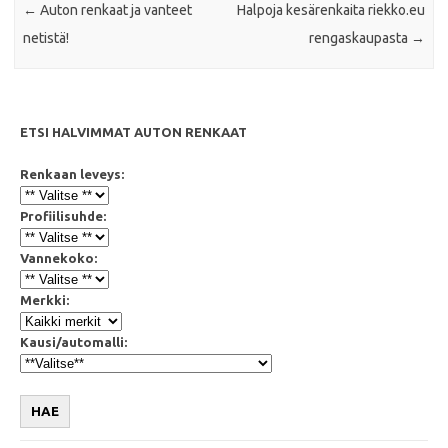
←
Auton renkaat ja vanteet
Halpoja kesärenkaita riekko.eu
netistä!
rengaskaupasta
→
ETSI HALVIMMAT AUTON RENKAAT
Renkaan leveys:
Profiilisuhde:
Vannekoko:
Merkki:
Kausi/automalli:
HAE