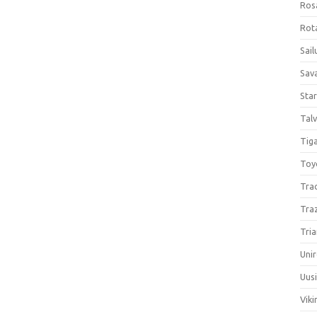
Ros
Rota
Sail
Sav
Sta
Talv
Tiga
Toy
Tra
Tra
Tria
Unir
Uus
Viki