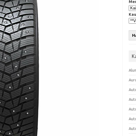
Mer
Kau
H
K
Alu
Aur
Aut
Aut
Aut
Aut
Aut