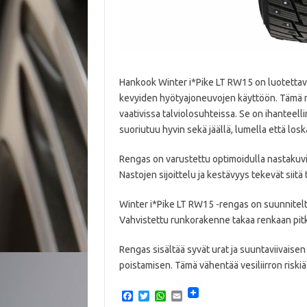
Hankook Winter i*Pike LT RW15 on luotettava 
kevyiden hyötyajoneuvojen käyttöön. Tämä ren
vaativissa talviolosuhteissa. Se on ihanteelli
suoriutuu hyvin sekä jäällä, lumella että loskai
Rengas on varustettu optimoidulla nastakuvioll
Nastojen sijoittelu ja kestävyys tekevät siitä
Winter i*Pike LT RW15 -rengas on suunnitel
Vahvistettu runkorakenne takaa renkaan pitk
Rengas sisältää syvät urat ja suuntaviivaisen
poistamisen. Tämä vähentää vesiliirron riskiä
F
T
W
E