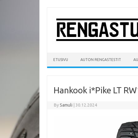
Skip
to
content
ETUSIVU
AUTON RENGASTESTIT
A
Hankook i*Pike LT RW
By
Samuli
|
30.12.2024