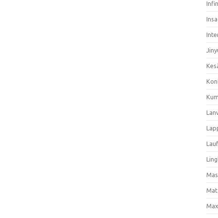
Infi
Ins
Inte
Jiny
Kes
Kon
Kum
Lan
Lap
Lau
Ling
Mas
Mat
Max