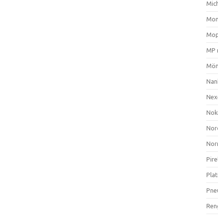
Mich
Mom
Mop
MP 
Mön
Nan
Nex
Nok
Nor
Nor
Pire
Plat
Pne
Ren