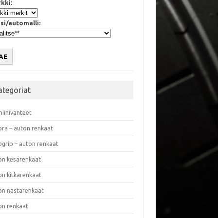
kki:
si/automalli:
AE
ategoriat
miinivanteet
ora – auton renkaat
ogrip – auton renkaat
on kesärenkaat
on kitkarenkaat
on nastarenkaat
on renkaat