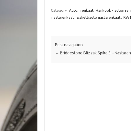
a
w
h
m
c
i
a
a
e
t
t
i
Category:
Auton renkaat
Hankook - auton ren
b
t
s
l
nastarenkaat
,
pakettiauto nastarenkaat
,
RW1
o
e
A
o
r
p
k
p
Post navigation
←
Bridgestone Blizzak Spike 3 – Nastare