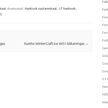
Falk
kaat
Avainsanat:
Hankook nastarenkaat
,
LT hankook
,
Fed
5
Fir
Fir
For
Ful
ngas
Kumho WinterCraft Ice Wi51 kitkarengas
→
Gen
Gis
Goo
Goo
GT-
Han
Hifl
Impe