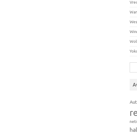
Vre
Wan
Wes
Win
Wol
Yok
Hak
A
Au
r
net
ha