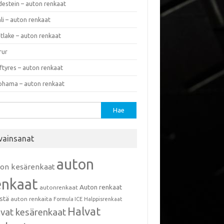
destein – auton renkaat
li – auton renkaat
tlake – auton renkaat
rur
ftyres – auton renkaat
ohama – auton renkaat
u:
vainsanat
auton
ton kesärenkaat
enkaat
Auton renkaat
autonrenkaat
istä
auton renkaita
Formula ICE
Halppisrenkaat
Halvat
lvat kesärenkaat