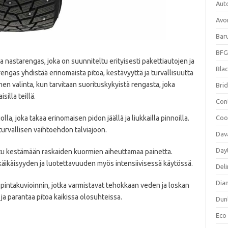
Aut
Avo
Bar
BFG
nastarengas, joka on suunniteltu erityisesti pakettiautojen ja
Blac
gas yhdistää erinomaista pitoa, kestävyyttä ja turvallisuutta
nen valinta, kun tarvitaan suorituskykyistä rengasta, joka
Bri
silla teillä.
Con
a, joka takaa erinomaisen pidon jäällä ja liukkailla pinnoilla.
Coo
 turvallisen vaihtoehdon talviajoon.
Dav
Day
tu kestämään raskaiden kuormien aiheuttamaa painetta.
äikäisyyden ja luotettavuuden myös intensiivisessä käytössä.
Deli
Dia
 pintakuvioinnin, jotka varmistavat tehokkaan veden ja loskan
 ja parantaa pitoa kaikissa olosuhteissa.
Dun
Eco