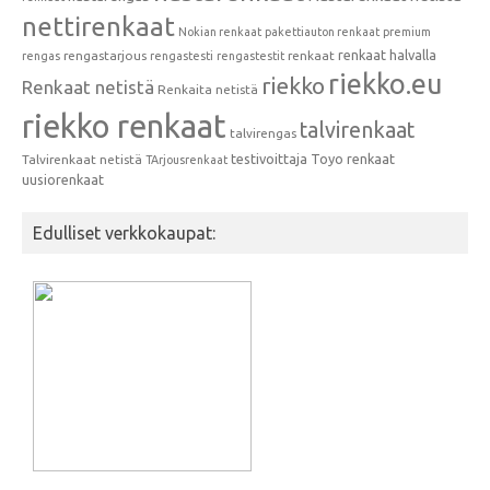
nettirenkaat
Nokian renkaat
pakettiauton renkaat
premium
renkaat halvalla
rengastarjous
renkaat
rengas
rengastesti
rengastestit
riekko.eu
riekko
Renkaat netistä
Renkaita netistä
riekko renkaat
talvirenkaat
talvirengas
testivoittaja
Toyo renkaat
Talvirenkaat netistä
TArjousrenkaat
uusiorenkaat
Edulliset verkkokaupat: