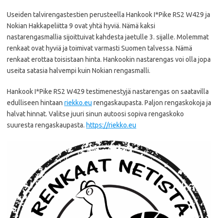
Useiden talvirengastestien perusteella Hankook I*Pike RS2 W429 ja
Nokian Hakkapeliitta 9 ovat yhtä hyviä. Nämä kaksi
nastarengasmallia sijoittuivat kahdesta jaetulle 3. sijalle. Molemmat
renkaat ovat hyviä ja toimivat varmasti Suomen talvessa. Nämä
renkaat erottaa toisistaan hinta. Hankookin nastarengas voi olla jopa
useita satasia halvempi kuin Nokian rengasmalli.
Hankook I*Pike RS2 W429 testimenestyjä nastarengas on saatavilla
edulliseen hintaan
riekko.eu
rengaskaupasta. Paljon rengaskokoja ja
halvat hinnat. Valitse juuri sinun autoosi sopiva rengaskoko
suuresta rengaskaupasta.
https://riekko.eu