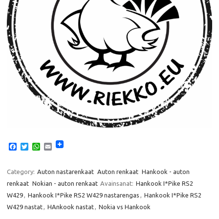
F
T
W
E
a
w
h
m
c
i
a
a
e
t
t
i
Category:
Auton nastarenkaat
Auton renkaat
Hankook - auton
b
t
s
l
renkaat
Nokian - auton renkaat
Avainsanat:
Hankook I*Pike RS2
o
e
A
o
r
p
W429
,
Hankook I*Pike RS2 W429 nastarengas
,
Hankook I*Pike RS2
k
p
W429 nastat
,
HAnkook nastat
,
Nokia vs Hankook