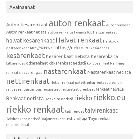
Avainsanat
auton renkaat
Auton kesärenkaat
autonrenkaat
Auton renkaat netistä
auton renkaita
Formula ICE
Halppisrenkaat
Halvat renkaat
halvat kesärenkaat
Hankook
https://riekko.eu
nastarenkaat
http://riekko.eu
kesärengas
kesärenkaat
Kesärenkaat netistä
Kesärenkaita
kitkarenkaat
kitkarenkaat netistä
kitkarengas
kontio renkaat
Nankang
nastarenkaat
Nastarenkaat netistä
nastarengas
renkaat
nettirenkaat
Nokian renkaat
pakettiauton renkaat
premium
renkaat halvalla
rengastarjous
renkaat
rengas
rengastesti
rengastestit
riekko.eu
riekko
Renkaat netistä
Renkaita netistä
riekko renkaat
talvirenkaat
talvirengas
testivoittaja
Toyo renkaat
Talvirenkaat netistä
TArjousrenkaat
uusiorenkaat