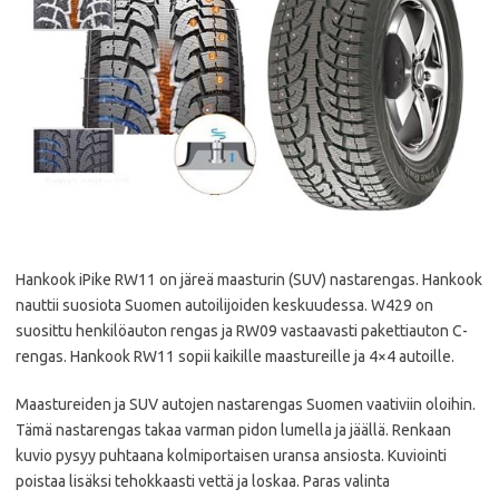
Hankook iPike RW11 on järeä maasturin (SUV) nastarengas. Hankook
nauttii suosiota Suomen autoilijoiden keskuudessa. W429 on
suosittu henkilöauton rengas ja RW09 vastaavasti pakettiauton C-
rengas. Hankook RW11 sopii kaikille maastureille ja 4×4 autoille.
Maastureiden ja SUV autojen nastarengas Suomen vaativiin oloihin.
Tämä nastarengas takaa varman pidon lumella ja jäällä. Renkaan
kuvio pysyy puhtaana kolmiportaisen uransa ansiosta. Kuviointi
poistaa lisäksi tehokkaasti vettä ja loskaa. Paras valinta