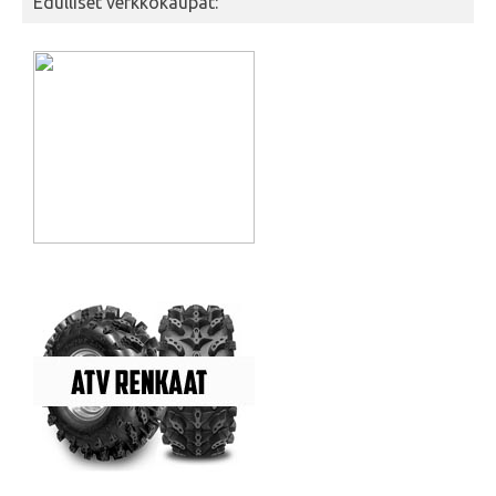
Edulliset verkkokaupat: