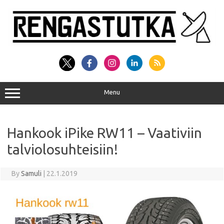
Skip
to
content
Menu
Hankook iPike RW11 – Vaativiin
talviolosuhteisiin!
By
Samuli
|
22.1.2019