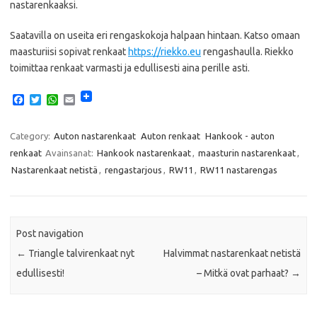
nastarenkaaksi.
Saatavilla on useita eri rengaskokoja halpaan hintaan. Katso omaan
maasturiisi sopivat renkaat
https://riekko.eu
rengashaulla. Riekko
toimittaa renkaat varmasti ja edullisesti aina perille asti.
F
T
W
E
a
w
h
m
c
i
a
a
e
t
t
i
Category:
Auton nastarenkaat
Auton renkaat
Hankook - auton
b
t
s
l
renkaat
Avainsanat:
Hankook nastarenkaat
,
maasturin nastarenkaat
,
o
e
A
o
r
p
Nastarenkaat netistä
,
rengastarjous
,
RW11
,
RW11 nastarengas
k
p
Post navigation
←
Triangle talvirenkaat nyt
Halvimmat nastarenkaat netistä
edullisesti!
– Mitkä ovat parhaat?
→