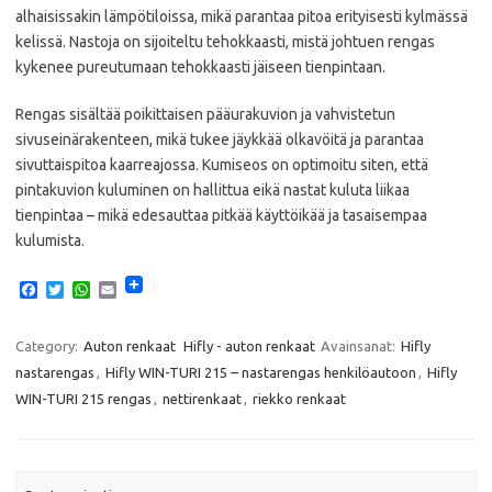
alhaisissakin lämpötiloissa, mikä parantaa pitoa erityisesti kylmässä
kelissä. Nastoja on sijoiteltu tehokkaasti, mistä johtuen rengas
kykenee pureutumaan tehokkaasti jäiseen tienpintaan.
Rengas sisältää poikittaisen pääurakuvion ja vahvistetun
sivuseinärakenteen, mikä tukee jäykkää olkavöitä ja parantaa
sivuttaispitoa kaarreajossa. Kumiseos on optimoitu siten, että
pintakuvion kuluminen on hallittua eikä nastat kuluta liikaa
tienpintaa – mikä edesauttaa pitkää käyttöikää ja tasaisempaa
kulumista.
F
T
W
E
a
w
h
m
c
i
a
a
e
t
t
i
Category:
Auton renkaat
Hifly - auton renkaat
Avainsanat:
Hifly
b
t
s
l
nastarengas
,
Hifly WIN-TURI 215 – nastarengas henkilöautoon
,
Hifly
o
e
A
o
r
p
WIN-TURI 215 rengas
,
nettirenkaat
,
riekko renkaat
k
p