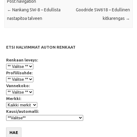
Post navigation
←
Nankang SW-8 – Edullista
Goodride SW618 – Edullinen
nastapitoa talveen
kitkarengas
→
ETSI HALVIMMAT AUTON RENKAAT
Renkaan leveys:
Profiilisuhde:
Vannekoko:
Merkki:
Kausi/automalli:
HAE