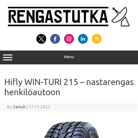
Skip
to
content
Menu
Hifly WIN-TURI 215 – nastarengas
henkilöautoon
By
Samuli
|
17.11.2025