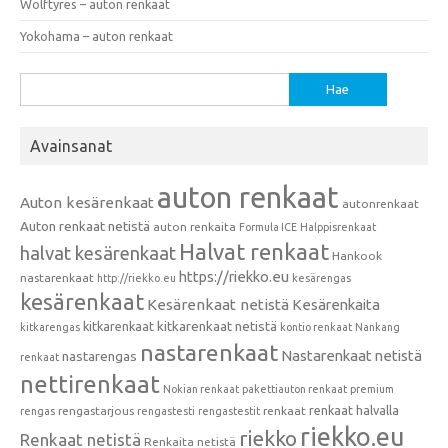
Wolftyres – auton renkaat
Yokohama – auton renkaat
Haku:
Avainsanat
auton renkaat
Auton kesärenkaat
autonrenkaat
Auton renkaat netistä
auton renkaita
Formula ICE
Halppisrenkaat
Halvat renkaat
halvat kesärenkaat
Hankook
https://riekko.eu
nastarenkaat
http://riekko.eu
kesärengas
kesärenkaat
Kesärenkaat netistä
Kesärenkaita
kitkarenkaat
kitkarenkaat netistä
kitkarengas
kontio renkaat
Nankang
nastarenkaat
Nastarenkaat netistä
nastarengas
renkaat
nettirenkaat
Nokian renkaat
pakettiauton renkaat
premium
renkaat halvalla
rengastarjous
renkaat
rengas
rengastesti
rengastestit
riekko.eu
riekko
Renkaat netistä
Renkaita netistä