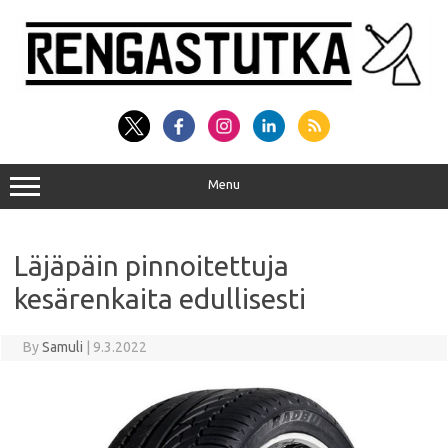
Skip
to
content
Menu
Läjäpäin pinnoitettuja
kesärenkaita edullisesti
By
Samuli
|
9.3.2022