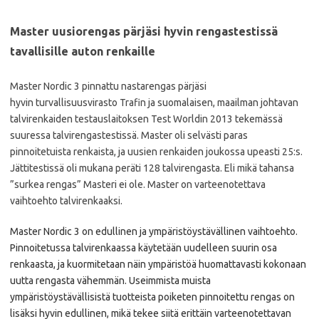
Master uusiorengas pärjäsi hyvin rengastestissä
tavallisille auton renkaille
Master Nordic 3 pinnattu nastarengas pärjäsi
hyvin turvallisuusvirasto Trafin ja suomalaisen, maailman johtavan
talvirenkaiden testauslaitoksen Test Worldin 2013 tekemässä
suuressa talvirengastestissä. Master oli selvästi paras
pinnoitetuista renkaista, ja uusien renkaiden joukossa upeasti 25:s.
Jättitestissä oli mukana peräti 128 talvirengasta. Eli mikä tahansa
”surkea rengas” Masteri ei ole. Master on varteenotettava
vaihtoehto talvirenkaaksi.
Master Nordic 3 on edullinen ja ympäristöystävällinen vaihtoehto.
Pinnoitetussa talvirenkaassa käytetään uudelleen suurin osa
renkaasta, ja kuormitetaan näin ympäristöä huomattavasti kokonaan
uutta rengasta vähemmän. Useimmista muista
ympäristöystävällisistä tuotteista poiketen pinnoitettu rengas on
lisäksi hyvin edullinen, mikä tekee siitä erittäin varteenotettavan