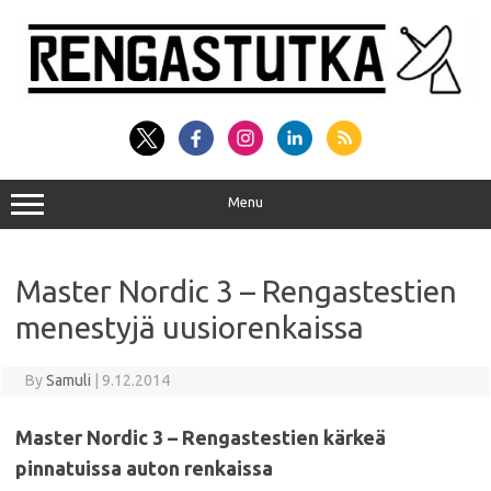
Skip
to
content
Menu
Master Nordic 3 – Rengastestien
menestyjä uusiorenkaissa
By
Samuli
|
9.12.2014
Master Nordic 3 – Rengastestien kärkeä
pinnatuissa auton renkaissa