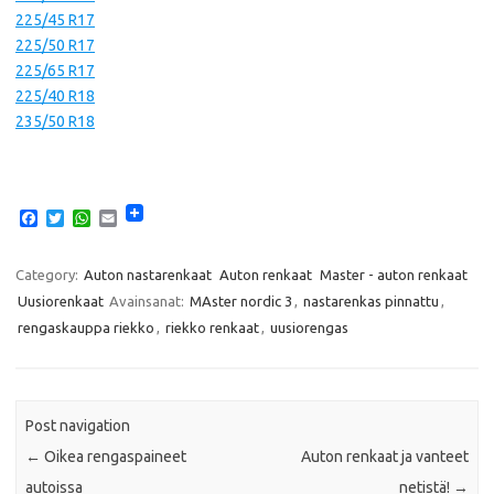
225/45 R17
225/50 R17
225/65 R17
225/40 R18
235/50 R18
F
T
W
E
a
w
h
m
c
i
a
a
e
t
t
i
Category:
Auton nastarenkaat
Auton renkaat
Master - auton renkaat
b
t
s
l
Uusiorenkaat
Avainsanat:
MAster nordic 3
,
nastarenkas pinnattu
,
o
e
A
o
r
p
rengaskauppa riekko
,
riekko renkaat
,
uusiorengas
k
p
Post navigation
←
Oikea rengaspaineet
Auton renkaat ja vanteet
autoissa
netistä!
→