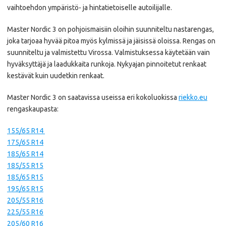
vaihtoehdon ympäristö- ja hintatietoiselle autoilijalle.
Master Nordic 3 on pohjoismaisiin oloihin suunniteltu nastarengas,
joka tarjoaa hyvää pitoa myös kylmissä ja jäisissä oloissa. Rengas on
suunniteltu ja valmistettu Virossa. Valmistuksessa käytetään vain
hyväksyttäjä ja laadukkaita runkoja. Nykyajan pinnoitetut renkaat
kestävät kuin uudetkin renkaat.
Master Nordic 3 on saatavissa useissa eri kokoluokissa
riekko.eu
rengaskaupasta:
155/65 R14
175/65 R14
185/65 R14
185/55 R15
185/65 R15
195/65 R15
205/55 R16
225/55 R16
205/60 R16