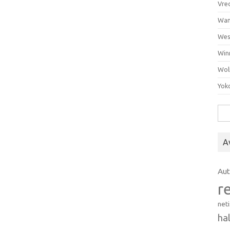
Vre
Wan
Wes
Win
Wol
Yok
Hak
A
Au
r
net
ha