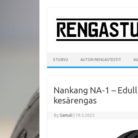
Skip
to
content
ETUSIVU
AUTON RENGASTESTIT
A
Nankang NA-1 – Edull
kesärengas​
By
Samuli
|
19.5.2025