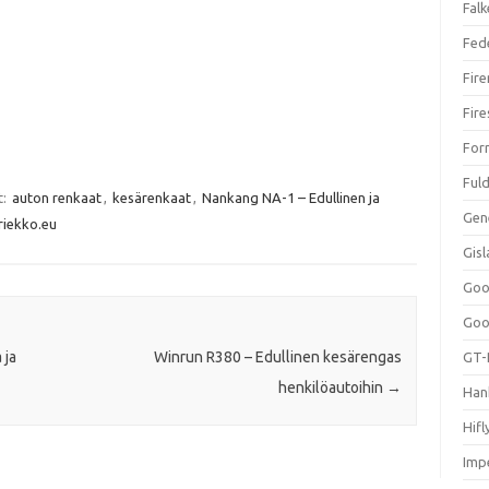
Falk
Fed
Fir
Fir
For
Ful
t:
auton renkaat
,
kesärenkaat
,
Nankang NA-1 – Edullinen ja
Gen
riekko.eu
Gis
Goo
Goo
 ja
Winrun R380 – Edullinen kesärengas
GT-
henkilöautoihin​
→
Han
Hifl
Impe