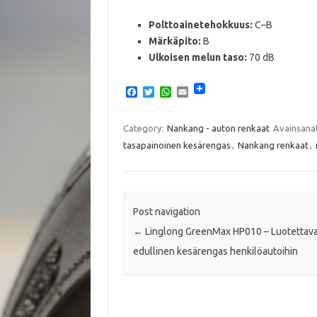
Polttoainetehokkuus:
C–B​
Märkäpito:
B​
Ulkoisen melun taso:
70 dB​
F
T
W
E
a
w
h
m
c
i
a
a
e
t
t
i
Category:
Nankang - auton renkaat
Avainsana
b
t
s
l
tasapainoinen kesärengas​
,
Nankang renkaat
,
o
e
A
o
r
p
k
p
Post navigation
←
Linglong GreenMax HP010 – Luotettava
edullinen kesärengas henkilöautoihin​