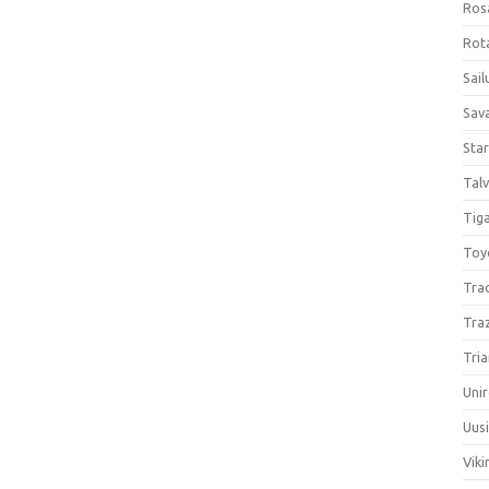
Ros
Rota
Sail
Sav
Sta
Talv
Tiga
Toy
Tra
Tra
Tria
Unir
Uus
Viki