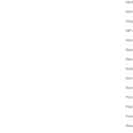
Mich
Mom
Mop
MP 
Mön
Nan
Nex
Nok
Nor
Nor
Pire
Plat
Pne
Ren