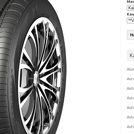
Mer
Kau
H
K
Alu
Aur
Aut
Aut
Aut
Aut
Aut