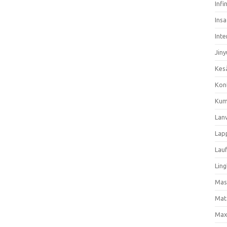
Infi
Ins
Inte
Jiny
Kes
Kon
Kum
Lan
Lap
Lau
Ling
Mas
Mat
Max