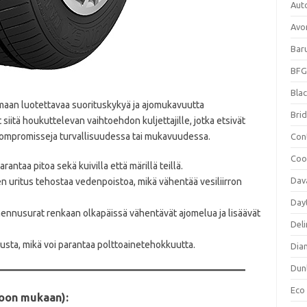
Aut
Avo
Bar
BFG
Blac
aan luotettavaa suorituskykyä ja ajomukavuutta
Bri
iitä houkuttelevan vaihtoehdon kuljettajille, jotka etsivät
ompromisseja turvallisuudessa tai mukavuudessa.​
Con
Coo
arantaa pitoa sekä kuivilla että märillä teillä.
Dav
n uritus tehostaa vedenpoistoa, mikä vähentää vesiliirron
Day
ennusurat renkaan olkapäissä vähentävät ajomelua ja lisäävät
Deli
sta, mikä voi parantaa polttoainetehokkuutta.​
Dia
Dun
Eco
koon mukaan):