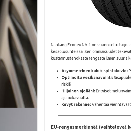
Nankang Econex NA-1 on suunniteltu tarjoam
kesäolosuhteissa. Sen ominaisuudet tekevät s
kustannustehokasta rengasta ilman suuria k
Asymmetrinen kulutuspintakuvio:
P
Optimoitu vesikanavointi:
Sisäpuole
riskiä.​
Hiljainen ajoääni:
Erityiset melunvaim
ajomukavuutta.​
Kevyt rakenne:
Vähentää vierintävastu
EU-rengasmerkinnät (vaihtelevat 