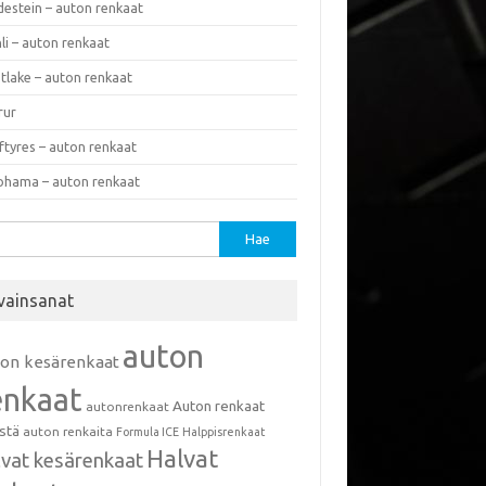
destein – auton renkaat
li – auton renkaat
tlake – auton renkaat
rur
ftyres – auton renkaat
ohama – auton renkaat
u:
vainsanat
auton
ton kesärenkaat
enkaat
Auton renkaat
autonrenkaat
istä
auton renkaita
Formula ICE
Halppisrenkaat
Halvat
lvat kesärenkaat