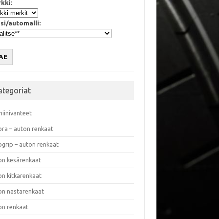
kki:
si/automalli:
AE
ategoriat
miinivanteet
ora – auton renkaat
ogrip – auton renkaat
on kesärenkaat
on kitkarenkaat
on nastarenkaat
on renkaat