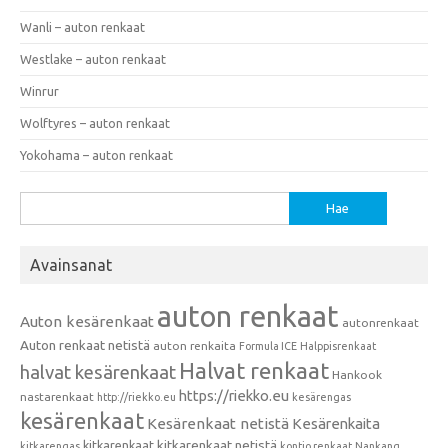
Wanli – auton renkaat
Westlake – auton renkaat
Winrur
Wolftyres – auton renkaat
Yokohama – auton renkaat
Haku:
Avainsanat
auton renkaat
Auton kesärenkaat
autonrenkaat
Auton renkaat netistä
auton renkaita
Formula ICE
Halppisrenkaat
Halvat renkaat
halvat kesärenkaat
Hankook
https://riekko.eu
nastarenkaat
http://riekko.eu
kesärengas
kesärenkaat
Kesärenkaat netistä
Kesärenkaita
kitkarenkaat
kitkarenkaat netistä
kitkarengas
kontio renkaat
Nankang