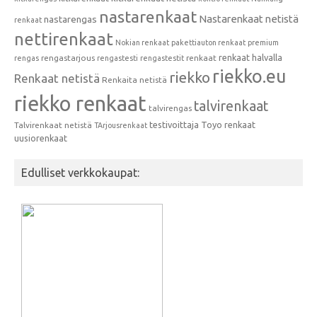
nastarenkaat
Nastarenkaat netistä
nastarengas
renkaat
nettirenkaat
Nokian renkaat
pakettiauton renkaat
premium
renkaat halvalla
rengastarjous
renkaat
rengas
rengastesti
rengastestit
riekko.eu
riekko
Renkaat netistä
Renkaita netistä
riekko renkaat
talvirenkaat
talvirengas
testivoittaja
Toyo renkaat
Talvirenkaat netistä
TArjousrenkaat
uusiorenkaat
Edulliset verkkokaupat: