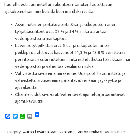
huolellisesti suunnitellun rakenteen, tarjoten luotettavan
ajokokemuksen niin kuivilla kuin märilläkin teillä.
Asymmetrinen pintakuviointi: Sisä- ja ulkopuolen urien
tyhjätilasuhteet ovat 38 % ja 34 %, mikä parantaa
vedenpoistoa ja märkäpitoa.
Levennetyt pitkittäisurat: Sisä- ja ulkopuolen urien
poikkipinta-alat ovat kasvaneet 21,3 % ja 43,8 % verrattuna
perinteiseen suunnitteluun, mikä mahdollistaa tehokkaamman
vedenpoiston ja vähentää vesiliirron riskiä.
Vahvistettu sivuseinämärakenne: Uusi profiilisuunnittelu ja
vahvistettu sivuseinämä parantavat renkaan jäykkyyttä ja
ajovakautta.
Chamferoidut sivu-urat: Vähentävät ajomelua ja parantavat
ajomukavuutta.
F
T
W
E
a
w
h
m
c
i
a
a
e
t
t
i
Category:
Auton kesärenkaat
Nankang - auton renkaat
Avainsanat:
b
t
s
l