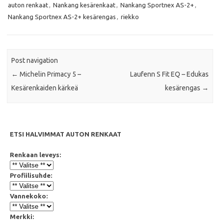
auton renkaat
,
Nankang kesärenkaat
,
Nankang Sportnex AS-2+
,
o
e
A
o
r
p
Nankang Sportnex AS-2+ kesärengas
,
riekko
k
p
Post navigation
←
Michelin Primacy 5 –
Laufenn S Fit EQ – Edukas
Kesärenkaiden kärkeä
kesärengas
→
ETSI HALVIMMAT AUTON RENKAAT
Renkaan leveys:
Profiilisuhde:
Vannekoko:
Merkki: