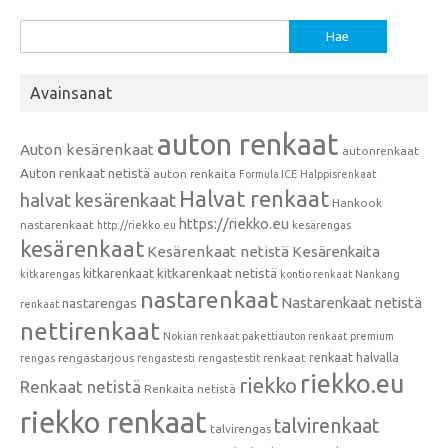
Haku:
Avainsanat
auton renkaat
Auton kesärenkaat
autonrenkaat
Auton renkaat netistä
auton renkaita
Formula ICE
Halppisrenkaat
Halvat renkaat
halvat kesärenkaat
Hankook
https://riekko.eu
nastarenkaat
http://riekko.eu
kesärengas
kesärenkaat
Kesärenkaat netistä
Kesärenkaita
kitkarenkaat
kitkarenkaat netistä
kitkarengas
kontio renkaat
Nankang
nastarenkaat
Nastarenkaat netistä
nastarengas
renkaat
nettirenkaat
Nokian renkaat
pakettiauton renkaat
premium
renkaat halvalla
rengastarjous
renkaat
rengas
rengastesti
rengastestit
riekko.eu
riekko
Renkaat netistä
Renkaita netistä
riekko renkaat
talvirenkaat
talvirengas