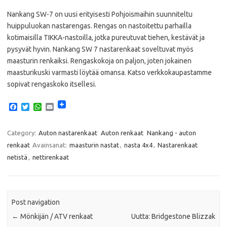
Nankang SW-7 on uusi erityisesti Pohjoismaihin suunniteltu
huippuluokan nastarengas. Rengas on nastoitettu parhailla
kotimaisilla TIKKA-nastoilla, jotka pureutuvat tiehen, kestävät ja
pysyvät hyvin. Nankang SW 7 nastarenkaat soveltuvat myös
maasturin renkaiksi. Rengaskokoja on paljon, joten jokainen
maasturikuski varmasti löytää omansa. Katso verkkokaupastamme
sopivat rengaskoko itsellesi.
F
T
W
E
a
w
h
m
c
i
a
a
e
t
t
i
Category:
Auton nastarenkaat
Auton renkaat
Nankang - auton
b
t
s
l
renkaat
Avainsanat:
maasturin nastat
,
nasta 4x4
,
Nastarenkaat
o
e
A
o
r
p
netistä
,
nettirenkaat
k
p
Post navigation
←
Mönkijän / ATV renkaat
Uutta: Bridgestone Blizzak