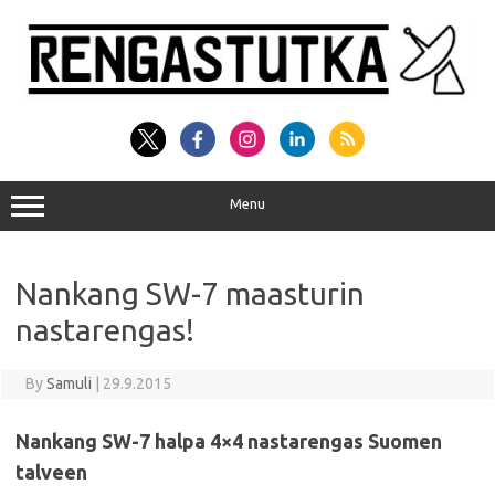
Skip
to
content
Menu
Nankang SW-7 maasturin
nastarengas!
By
Samuli
|
29.9.2015
Nankang SW-7 halpa 4×4 nastarengas Suomen
talveen