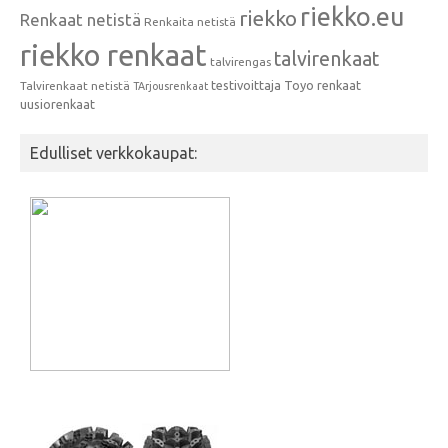
riekko.eu
riekko
Renkaat netistä
Renkaita netistä
riekko renkaat
talvirenkaat
talvirengas
testivoittaja
Toyo renkaat
Talvirenkaat netistä
TArjousrenkaat
uusiorenkaat
Edulliset verkkokaupat: