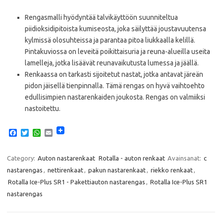
Rengasmalli hyödyntää talvikäyttöön suunniteltua
piidioksidipitoista kumiseosta, joka säilyttää joustavuutensa
kylmissä olosuhteissa ja parantaa pitoa liukkaalla kelillä.
Pintakuviossa on leveitä poikittaisuria ja reuna-alueilla useita
lamelleja, jotka lisäävät reunavaikutusta lumessa ja jäällä.
Renkaassa on tarkasti sijoitetut nastat, jotka antavat järeän
pidon jäisellä tienpinnalla. Tämä rengas on hyvä vaihtoehto
edullisimpien nastarenkaiden joukosta. Rengas on valmiiksi
nastoitettu.
F
T
W
E
a
w
h
m
c
i
a
a
e
t
t
i
Category:
Auton nastarenkaat
Rotalla - auton renkaat
Avainsanat:
c
b
t
s
l
nastarengas
,
nettirenkaat
,
pakun nastarenkaat
,
riekko renkaat
,
o
e
A
o
r
p
Rotalla Ice-Plus SR1 - Pakettiauton nastarengas
,
Rotalla Ice-Plus SR1
k
p
nastarengas