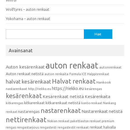
Wolftyres – auton renkaat
Yokohama – auton renkaat
Haku:
Avainsanat
auton renkaat
Auton kesärenkaat
autonrenkaat
Auton renkaat netistä
auton renkaita
Formula ICE
Halppisrenkaat
Halvat renkaat
halvat kesärenkaat
Hankook
https://riekko.eu
nastarenkaat
http://riekko.eu
kesärengas
kesärenkaat
Kesärenkaat netistä
Kesärenkaita
kitkarenkaat
kitkarenkaat netistä
kitkarengas
kontio renkaat
Nankang
nastarenkaat
Nastarenkaat netistä
nastarengas
renkaat
nettirenkaat
Nokian renkaat
pakettiauton renkaat
premium
renkaat halvalla
rengastarjous
renkaat
rengas
rengastesti
rengastestit