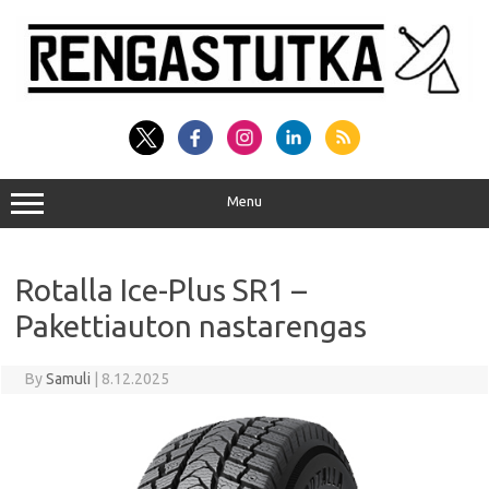
Skip
to
content
Menu
Rotalla Ice-Plus SR1 –
Pakettiauton nastarengas
By
Samuli
|
8.12.2025