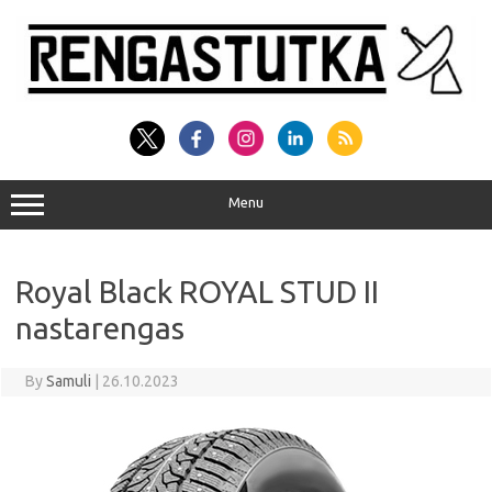
Skip
to
content
Menu
Royal Black ROYAL STUD II
nastarengas
By
Samuli
|
26.10.2023