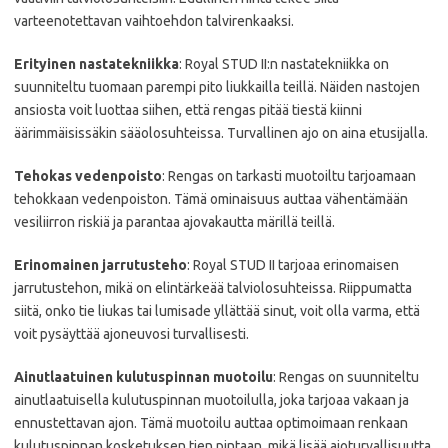
varteenotettavan vaihtoehdon talvirenkaaksi.
Erityinen nastatekniikka
: Royal STUD II:n nastatekniikka on
suunniteltu tuomaan parempi pito liukkailla teillä. Näiden nastojen
ansiosta voit luottaa siihen, että rengas pitää tiestä kiinni
äärimmäisissäkin sääolosuhteissa. Turvallinen ajo on aina etusijalla.
Tehokas vedenpoisto
: Rengas on tarkasti muotoiltu tarjoamaan
tehokkaan vedenpoiston. Tämä ominaisuus auttaa vähentämään
vesiliirron riskiä ja parantaa ajovakautta märillä teillä.
Erinomainen jarrutusteho
: Royal STUD II tarjoaa erinomaisen
jarrutustehon, mikä on elintärkeää talviolosuhteissa. Riippumatta
siitä, onko tie liukas tai lumisade yllättää sinut, voit olla varma, että
voit pysäyttää ajoneuvosi turvallisesti.
Ainutlaatuinen kulutuspinnan muotoilu
: Rengas on suunniteltu
ainutlaatuisella kulutuspinnan muotoilulla, joka tarjoaa vakaan ja
ennustettavan ajon. Tämä muotoilu auttaa optimoimaan renkaan
kulutuspinnan kosketuksen tien pintaan, mikä lisää ajoturvallisuutta.