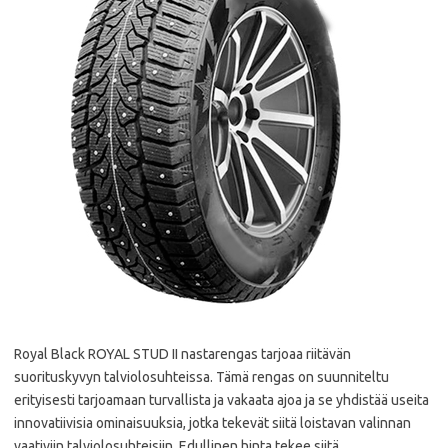
Royal Black ROYAL STUD II nastarengas tarjoaa riitävän
suorituskyvyn talviolosuhteissa. Tämä rengas on suunniteltu
erityisesti tarjoamaan turvallista ja vakaata ajoa ja se yhdistää useita
innovatiivisia ominaisuuksia, jotka tekevät siitä loistavan valinnan
vaativiin talviolosuhteisiin. Edullinen hinta tekee siitä