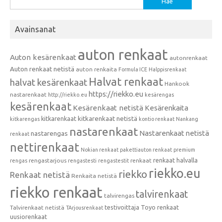
Avainsanat
auton renkaat
Auton kesärenkaat
autonrenkaat
Auton renkaat netistä
auton renkaita
Formula ICE
Halppisrenkaat
Halvat renkaat
halvat kesärenkaat
Hankook
https://riekko.eu
nastarenkaat
http://riekko.eu
kesärengas
kesärenkaat
Kesärenkaat netistä
Kesärenkaita
kitkarenkaat
kitkarenkaat netistä
kitkarengas
kontio renkaat
Nankang
nastarenkaat
Nastarenkaat netistä
nastarengas
renkaat
nettirenkaat
Nokian renkaat
pakettiauton renkaat
premium
renkaat halvalla
rengastarjous
renkaat
rengas
rengastesti
rengastestit
riekko.eu
riekko
Renkaat netistä
Renkaita netistä
riekko renkaat
talvirenkaat
talvirengas
testivoittaja
Toyo renkaat
Talvirenkaat netistä
TArjousrenkaat
uusiorenkaat