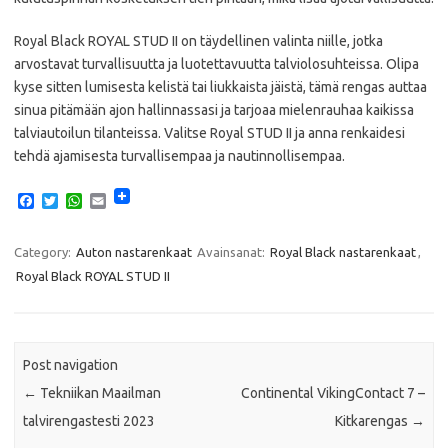
Royal Black ROYAL STUD II on täydellinen valinta niille, jotka
arvostavat turvallisuutta ja luotettavuutta talviolosuhteissa. Olipa
kyse sitten lumisesta kelistä tai liukkaista jäistä, tämä rengas auttaa
sinua pitämään ajon hallinnassasi ja tarjoaa mielenrauhaa kaikissa
talviautoilun tilanteissa. Valitse Royal STUD II ja anna renkaidesi
tehdä ajamisesta turvallisempaa ja nautinnollisempaa.
F
T
W
E
a
w
h
m
c
i
a
a
e
t
t
i
Category:
Auton nastarenkaat
Avainsanat:
Royal Black nastarenkaat
,
b
t
s
l
Royal Black ROYAL STUD II
o
e
A
o
r
p
k
p
Post navigation
←
Tekniikan Maailman
Continental VikingContact 7 –
talvirengastesti 2023
Kitkarengas
→