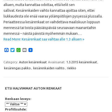
alkaen, mutta kannattaa odottaa, että kelit sen
sallivat. Kesärenkaiden vaihto kannattaa ajoittaa siten, ettei
liukkaudesta ole enää vaaraa yölämpötilojen pysyessä plussalla.
Periaatteessa kesärenkaat on vaihdettava maaliskuun loppuun
mennessä tai toista pääsiäispäivää seuraavaan maanantaihin
mennessä – näistä päivistä myöhemmän mukaan.…
Read More: Kesärenkaat saa vaihtaa alle 1.3 alkaen »
F
T
W
E
a
w
h
m
c
i
a
a
e
t
t
i
Category:
Auton kesärenkaat
Avainsanat:
1.3.2015 kesärenkaat
,
b
t
s
l
kesärengas pakko
,
kesärenkaiden vaihto
,
riekko
o
e
A
o
r
p
k
p
ETSI HALVIMMAT AUTON RENKAAT
Renkaan leveys:
Profiilisuhde: