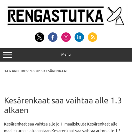
Skip
to
content
Menu
TAG ARCHIVES:
1.3.2015 KESÄRENKAAT
Kesärenkaat saa vaihtaa alle 1.3
alkaen
Kesärenkaat saa vaihtaa alle jo 1. maaliskuuta Kesärenkaat alle
maaliskuussa aikaisintaan Kesärenkaat saa vaihtaa auton alle 1.3.