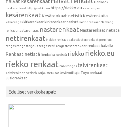
Halvat renkaat
halvat kesärenkaat
Hankook
https://riekko.eu
nastarenkaat
http://riekko.eu
kesärengas
kesärenkaat
Kesärenkaat netistä
Kesärenkaita
kitkarenkaat
kitkarenkaat netistä
kitkarengas
kontio renkaat
Nankang
nastarenkaat
Nastarenkaat netistä
nastarengas
renkaat
nettirenkaat
Nokian renkaat
pakettiauton renkaat
premium
renkaat halvalla
rengastarjous
renkaat
rengas
rengastesti
rengastestit
riekko.eu
riekko
Renkaat netistä
Renkaita netistä
riekko renkaat
talvirenkaat
talvirengas
testivoittaja
Toyo renkaat
Talvirenkaat netistä
TArjousrenkaat
uusiorenkaat
Edulliset verkkokaupat: