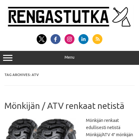
Skip
to
content
Menu
TAG ARCHIVES:
ATV
Mönkijän / ATV renkaat netistä
Mönkijän renkaat
edullisesti netistä
Mönkijä/ATV 4″ mönkijän