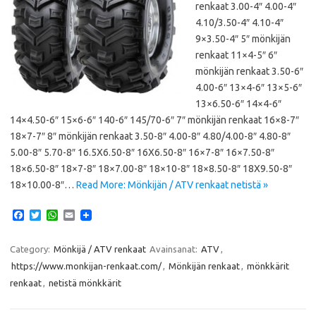
renkaat 3.00-4″ 4.00-4″
4.10/3.50-4″ 4.10-4″
9×3.50-4″ 5″ mönkijän
renkaat 11×4-5″ 6″
mönkijän renkaat 3.50-6″
4.00-6″ 13×4-6″ 13×5-6″
13×6.50-6″ 14×4-6″
14×4.50-6″ 15×6-6″ 140-6″ 145/70-6″ 7″ mönkijän renkaat 16×8-7″
18×7-7″ 8″ mönkijän renkaat 3.50-8″ 4.00-8″ 4.80/4.00-8″ 4.80-8″
5.00-8″ 5.70-8″ 16.5X6.50-8″ 16X6.50-8″ 16×7-8″ 16×7.50-8″
18×6.50-8″ 18×7-8″ 18×7.00-8″ 18×10-8″ 18×8.50-8″ 18X9.50-8″
18×10.00-8″…
Read More: Mönkijän / ATV renkaat netistä »
F
T
W
E
a
w
h
m
c
i
a
a
e
t
t
i
Category:
Mönkijä / ATV renkaat
Avainsanat:
ATV
,
b
t
s
l
https://www.monkijan-renkaat.com/
,
Mönkijän renkaat
,
mönkkärit
o
e
A
o
r
p
renkaat
,
netistä mönkkärit
k
p