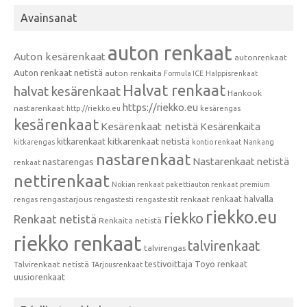
Avainsanat
auton renkaat
Auton kesärenkaat
autonrenkaat
Auton renkaat netistä
auton renkaita
Formula ICE
Halppisrenkaat
Halvat renkaat
halvat kesärenkaat
Hankook
https://riekko.eu
nastarenkaat
http://riekko.eu
kesärengas
kesärenkaat
Kesärenkaat netistä
Kesärenkaita
kitkarenkaat
kitkarenkaat netistä
kitkarengas
kontio renkaat
Nankang
nastarenkaat
Nastarenkaat netistä
nastarengas
renkaat
nettirenkaat
Nokian renkaat
pakettiauton renkaat
premium
renkaat halvalla
rengastarjous
renkaat
rengas
rengastesti
rengastestit
riekko.eu
riekko
Renkaat netistä
Renkaita netistä
riekko renkaat
talvirenkaat
talvirengas
testivoittaja
Toyo renkaat
Talvirenkaat netistä
TArjousrenkaat
uusiorenkaat