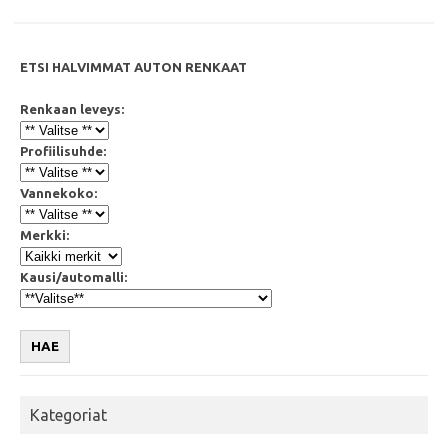
k
p
ETSI HALVIMMAT AUTON RENKAAT
Renkaan leveys:
Profiilisuhde:
Vannekoko:
Merkki:
Kausi/automalli:
HAE
Kategoriat