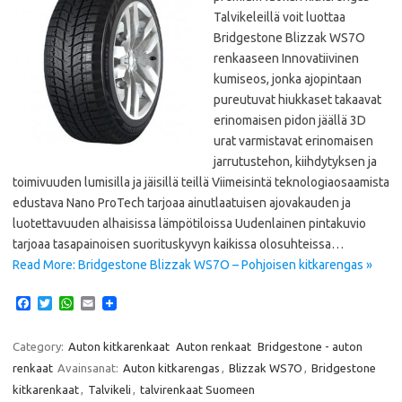
Talvikeleillä voit luottaa
Bridgestone Blizzak WS7O
renkaaseen Innovatiivinen
kumiseos, jonka ajopintaan
pureutuvat hiukkaset takaavat
erinomaisen pidon jäällä 3D
urat varmistavat erinomaisen
jarrutustehon, kiihdytyksen ja
toimivuuden lumisilla ja jäisillä teillä Viimeisintä teknologiaosaamista
edustava Nano ProTech tarjoaa ainutlaatuisen ajovakauden ja
luotettavuuden alhaisissa lämpötiloissa Uudenlainen pintakuvio
tarjoaa tasapainoisen suorituskyvyn kaikissa olosuhteissa…
Read More: Bridgestone Blizzak WS7O – Pohjoisen kitkarengas »
F
T
W
E
a
w
h
m
c
i
a
a
e
t
t
i
Category:
Auton kitkarenkaat
Auton renkaat
Bridgestone - auton
b
t
s
l
renkaat
Avainsanat:
Auton kitkarengas
,
Blizzak WS7O
,
Bridgestone
o
e
A
o
r
p
kitkarenkaat
,
Talvikeli
,
talvirenkaat Suomeen