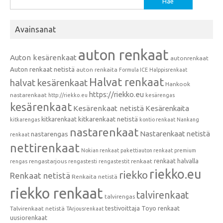
Avainsanat
auton renkaat
Auton kesärenkaat
autonrenkaat
Auton renkaat netistä
auton renkaita
Formula ICE
Halppisrenkaat
Halvat renkaat
halvat kesärenkaat
Hankook
https://riekko.eu
nastarenkaat
http://riekko.eu
kesärengas
kesärenkaat
Kesärenkaat netistä
Kesärenkaita
kitkarenkaat
kitkarenkaat netistä
kitkarengas
kontio renkaat
Nankang
nastarenkaat
Nastarenkaat netistä
nastarengas
renkaat
nettirenkaat
Nokian renkaat
pakettiauton renkaat
premium
renkaat halvalla
rengastarjous
renkaat
rengas
rengastesti
rengastestit
riekko.eu
riekko
Renkaat netistä
Renkaita netistä
riekko renkaat
talvirenkaat
talvirengas
testivoittaja
Toyo renkaat
Talvirenkaat netistä
TArjousrenkaat
uusiorenkaat