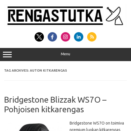
Skip
to
content
Menu
TAG ARCHIVES:
AUTON KITKARENGAS
Bridgestone Blizzak WS7O –
Pohjoisen kitkarengas
Bridgestone WS7O on toimiva
premium luokan kitkarengas