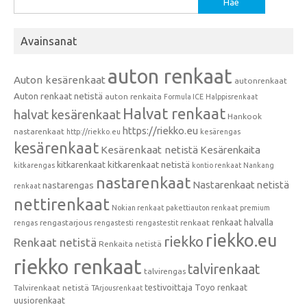
Avainsanat
auton renkaat
Auton kesärenkaat
autonrenkaat
Auton renkaat netistä
auton renkaita
Formula ICE
Halppisrenkaat
Halvat renkaat
halvat kesärenkaat
Hankook
https://riekko.eu
nastarenkaat
http://riekko.eu
kesärengas
kesärenkaat
Kesärenkaat netistä
Kesärenkaita
kitkarenkaat
kitkarenkaat netistä
kitkarengas
kontio renkaat
Nankang
nastarenkaat
Nastarenkaat netistä
nastarengas
renkaat
nettirenkaat
Nokian renkaat
pakettiauton renkaat
premium
renkaat halvalla
rengastarjous
renkaat
rengas
rengastesti
rengastestit
riekko.eu
riekko
Renkaat netistä
Renkaita netistä
riekko renkaat
talvirenkaat
talvirengas
testivoittaja
Toyo renkaat
Talvirenkaat netistä
TArjousrenkaat
uusiorenkaat