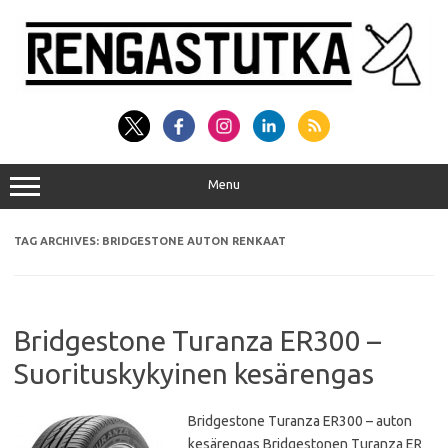
Skip
to
content
Menu
TAG ARCHIVES:
BRIDGESTONE AUTON RENKAAT
Bridgestone Turanza ER300 –
Suorituskykyinen kesärengas
Bridgestone Turanza ER300 – auton
kesärengas Bridgestonen Turanza ER