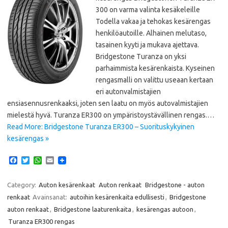
300 on varma valinta kesäkeleille
Todella vakaa ja tehokas kesärengas
henkilöautoille. Alhainen melutaso,
tasainen kyyti ja mukava ajettava.
Bridgestone Turanza on yksi
parhaimmista kesärenkaista. Kyseinen
rengasmalli on valittu useaan kertaan
eri autonvalmistajien
ensiasennusrenkaaksi, joten sen laatu on myös autovalmistajien
mielestä hyvä. Turanza ER300 on ympäristoystävällinen rengas.…
Read More: Bridgestone Turanza ER300 – Suorituskykyinen
kesärengas »
F
T
W
E
a
w
h
m
c
i
a
a
e
t
t
i
Category:
Auton kesärenkaat
Auton renkaat
Bridgestone - auton
b
t
s
l
renkaat
Avainsanat:
autoihin kesärenkaita edullisesti
,
Bridgestone
o
e
A
o
r
p
auton renkaat
,
Bridgestone laaturenkaita
,
kesärengas autoon
,
k
p
Turanza ER300 rengas