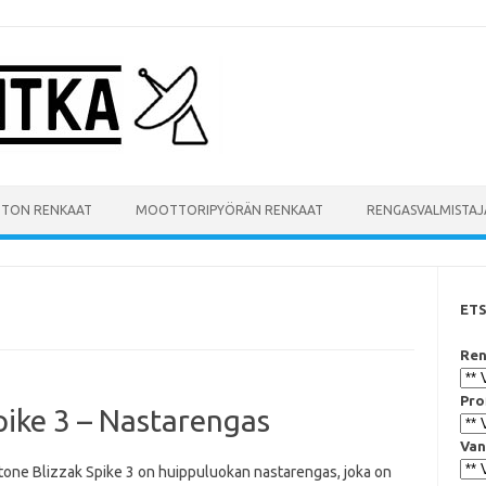
UTON RENKAAT
MOOTTORIPYÖRÄN RENKAAT
RENGASVALMISTAJ
ET
Ren
Pro
pike 3 – Nastarengas
Van
tone Blizzak Spike 3 on huippuluokan nastarengas, joka on