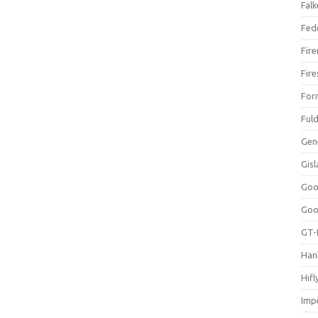
Falk
Fed
Fir
Fir
For
Ful
Gen
Gis
Goo
Goo
GT-
Han
Hifl
Impe