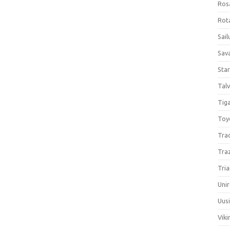
Ros
Rota
Sail
Sav
Sta
Talv
Tiga
Toy
Tra
Tra
Tria
Unir
Uus
Viki