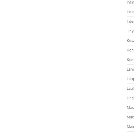
Infi
Ins
Inte
Jiny
Kes
Kon
Kum
Lan
Lap
Lau
Ling
Mas
Mat
Max