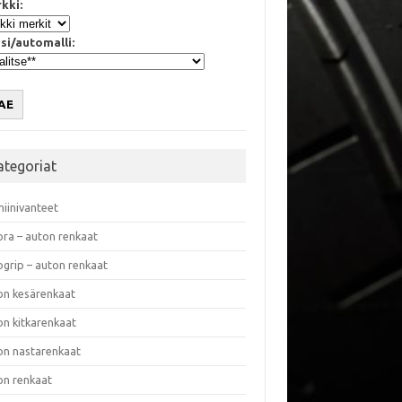
kki:
si/automalli:
AE
ategoriat
miinivanteet
ora – auton renkaat
ogrip – auton renkaat
on kesärenkaat
on kitkarenkaat
on nastarenkaat
on renkaat