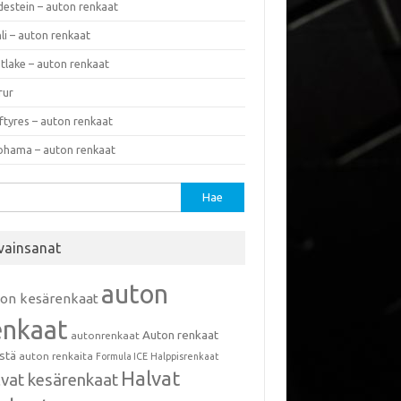
destein – auton renkaat
li – auton renkaat
tlake – auton renkaat
rur
ftyres – auton renkaat
ohama – auton renkaat
u:
vainsanat
auton
ton kesärenkaat
enkaat
Auton renkaat
autonrenkaat
istä
auton renkaita
Formula ICE
Halppisrenkaat
Halvat
lvat kesärenkaat