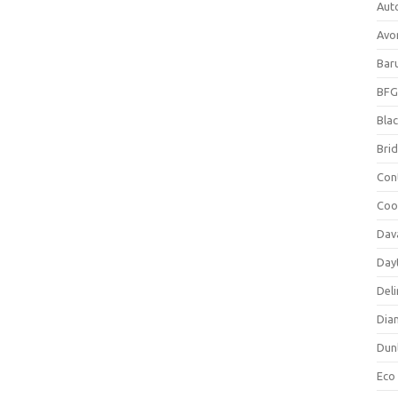
Aut
Avo
Bar
BFG
Blac
Bri
Con
Coo
Dav
Day
Deli
Dia
Dun
Eco