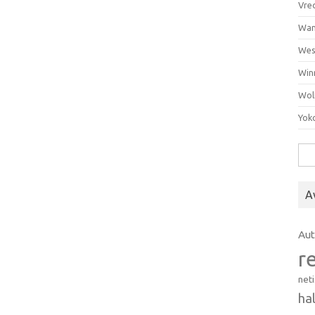
Vre
Wan
Wes
Win
Wol
Yok
Hak
A
Au
r
net
ha