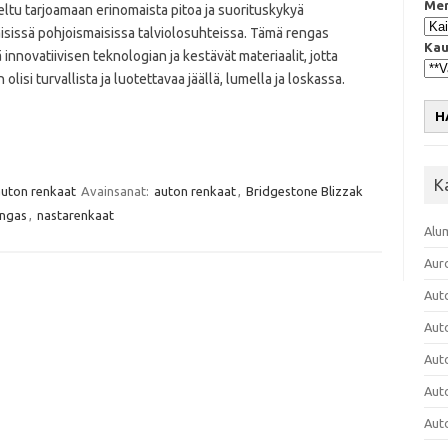
Mer
ltu tarjoamaan erinomaista pitoa ja suorituskykyä
isissä pohjoismaisissa talviolosuhteissa. Tämä rengas
Kau
 innovatiivisen teknologian ja kestävät materiaalit, jotta
 olisi turvallista ja luotettavaa jäällä, lumella ja loskassa.
H
K
auton renkaat
Avainsanat:
auton renkaat
,
Bridgestone Blizzak
engas
,
nastarenkaat
Alu
Aur
Aut
Aut
Aut
Aut
Aut