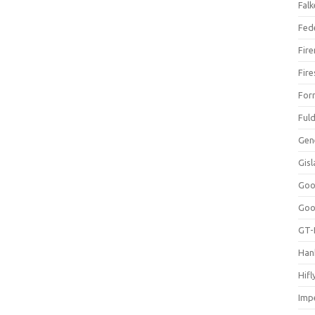
Falk
Fed
Fir
Fir
For
Ful
Gen
Gis
Goo
Goo
GT-
Han
Hifl
Impe