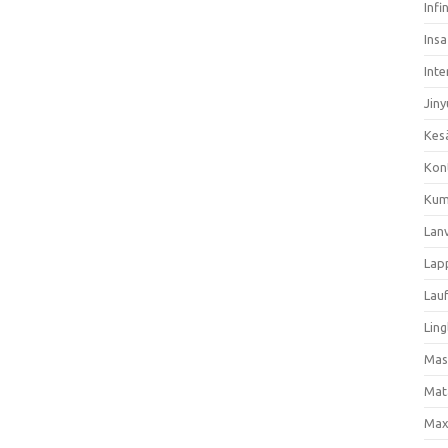
Infi
Ins
Inte
Jiny
Kes
Kon
Kum
Lan
Lap
Lau
Ling
Mas
Mat
Max