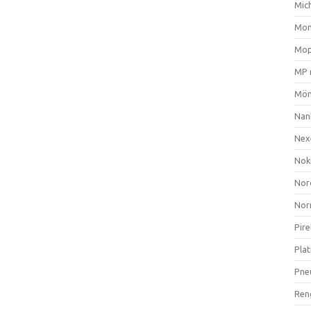
Mich
Mom
Mop
MP 
Mön
Nan
Nex
Nok
Nor
Nor
Pire
Plat
Pne
Ren