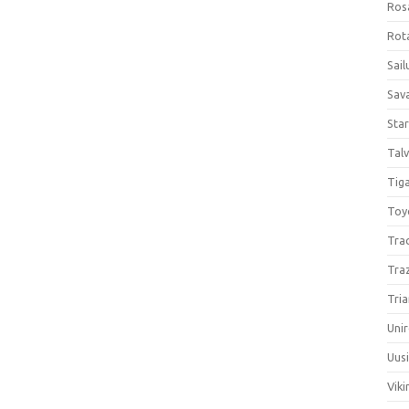
Ros
Rota
Sail
Sav
Sta
Talv
Tiga
Toy
Tra
Tra
Tria
Unir
Uus
Viki