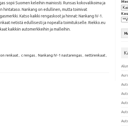
Mer
gas sopii Suomen keleihin mainiosti. Runsas kokovalikoima ja
n hintataso. Nankang on edullinen, mutta toimivat
Kau
asmerkki. Katso kaikki rengaskoot ja hinnat: Nankang IV-1.
enkaat netistä edullisesti ja nopealla toimitukselle. Riekko.eu
aat kaikkiin automerkkeihin ja malleihin.
H
K
ton renkaat
,
c rengas
,
Nankang IV-1 nastarengas
,
nettirenkaat
,
Alu
Aur
Aut
Aut
Aut
Aut
Aut