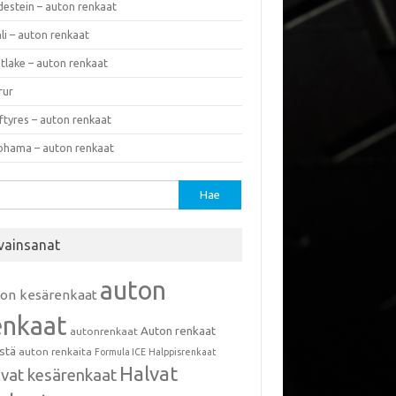
destein – auton renkaat
li – auton renkaat
tlake – auton renkaat
rur
ftyres – auton renkaat
ohama – auton renkaat
u:
vainsanat
auton
ton kesärenkaat
enkaat
Auton renkaat
autonrenkaat
istä
auton renkaita
Formula ICE
Halppisrenkaat
Halvat
lvat kesärenkaat