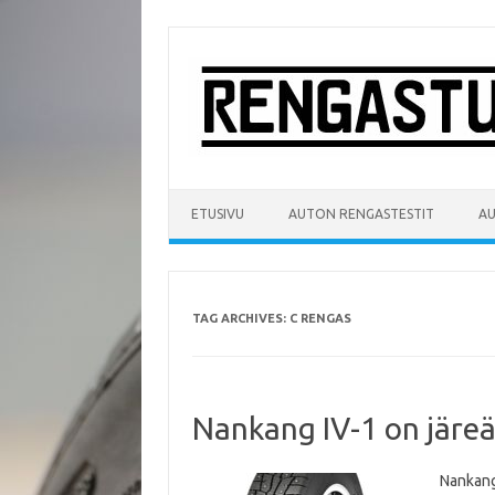
Skip
to
content
ETUSIVU
AUTON RENGASTESTIT
A
TAG ARCHIVES:
C RENGAS
Nankang IV-1 on järe
Nankang