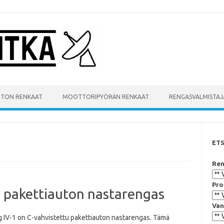
UTON RENKAAT
MOOTTORIPYÖRÄN RENKAAT
RENGASVALMISTAJ
ET
Ren
Pro
ä pakettiauton nastarengas
Van
 IV-1 on C-vahvistettu pakettiauton nastarengas. Tämä