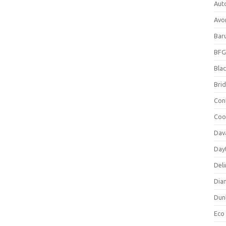
Aut
Avo
Bar
BFG
Blac
Bri
Con
Coo
Dav
Day
Deli
Dia
Dun
Eco