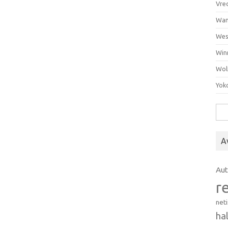
Vre
Wan
Wes
Win
Wol
Yok
Hak
A
Au
r
net
ha