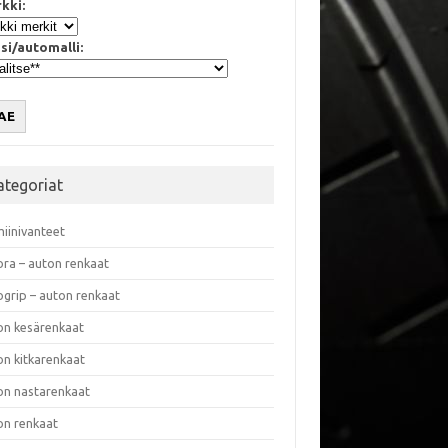
kki:
si/automalli:
AE
ategoriat
miinivanteet
ora – auton renkaat
ogrip – auton renkaat
on kesärenkaat
on kitkarenkaat
on nastarenkaat
on renkaat