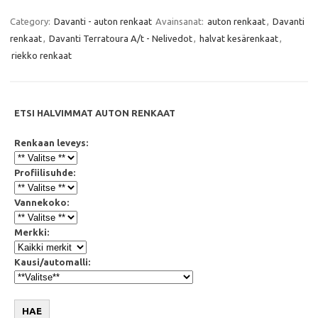
c
i
a
a
e
t
t
i
Category:
Davanti - auton renkaat
Avainsanat:
auton renkaat
,
Davanti
b
t
s
l
renkaat
,
Davanti Terratoura A/t - Nelivedot
,
halvat kesärenkaat
,
o
e
A
o
r
p
riekko renkaat
k
p
ETSI HALVIMMAT AUTON RENKAAT
Renkaan leveys:
Profiilisuhde:
Vannekoko:
Merkki:
Kausi/automalli:
HAE