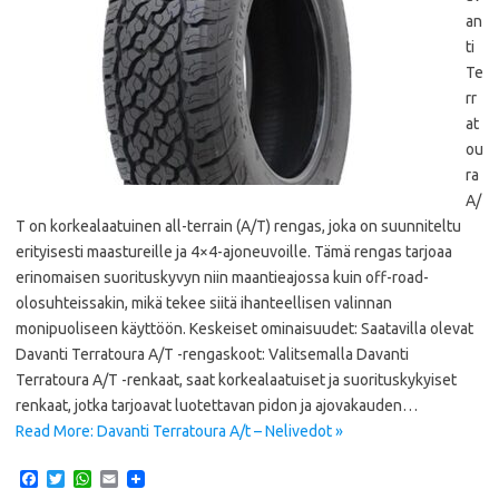
an
ti
Te
rr
at
ou
ra
A/
T on korkealaatuinen all-terrain (A/T) rengas, joka on suunniteltu
erityisesti maastureille ja 4×4-ajoneuvoille. Tämä rengas tarjoaa
erinomaisen suorituskyvyn niin maantieajossa kuin off-road-
olosuhteissakin, mikä tekee siitä ihanteellisen valinnan
monipuoliseen käyttöön. Keskeiset ominaisuudet: Saatavilla olevat
Davanti Terratoura A/T -rengaskoot: Valitsemalla Davanti
Terratoura A/T -renkaat, saat korkealaatuiset ja suorituskykyiset
renkaat, jotka tarjoavat luotettavan pidon ja ajovakauden…
Read More: Davanti Terratoura A/t – Nelivedot »
F
T
W
E
a
w
h
m