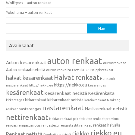
Wolftyres – auton renkaat
Yokohama – auton renkaat
Haku:
Avainsanat
auton renkaat
Auton kesärenkaat
autonrenkaat
Auton renkaat netistä
auton renkaita
Formula ICE
Halppisrenkaat
Halvat renkaat
halvat kesärenkaat
Hankook
https://riekko.eu
nastarenkaat
http://riekko.eu
kesärengas
kesärenkaat
Kesärenkaat netistä
Kesärenkaita
kitkarenkaat
kitkarenkaat netistä
kitkarengas
kontio renkaat
Nankang
nastarenkaat
Nastarenkaat netistä
nastarengas
renkaat
nettirenkaat
Nokian renkaat
pakettiauton renkaat
premium
renkaat halvalla
rengastarjous
renkaat
rengas
rengastesti
rengastestit
riekko.eu
riekko
Renkaat netistä
Renkaita netistä