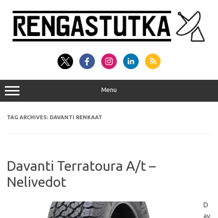
Skip
to
content
Menu
TAG ARCHIVES:
DAVANTI RENKAAT
Davanti Terratoura A/t –
Nelivedot
D
av