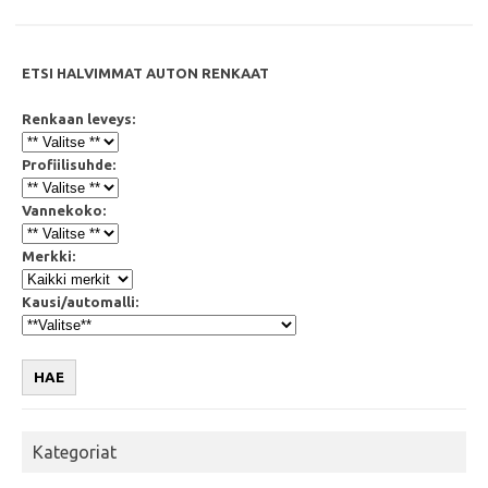
k
p
ETSI HALVIMMAT AUTON RENKAAT
Renkaan leveys:
Profiilisuhde:
Vannekoko:
Merkki:
Kausi/automalli:
HAE
Kategoriat