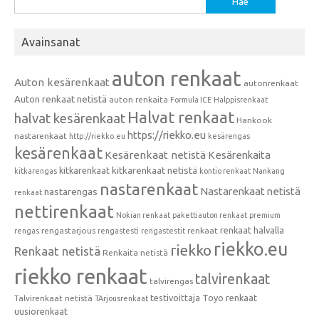
Avainsanat
auton renkaat
Auton kesärenkaat
autonrenkaat
Auton renkaat netistä
auton renkaita
Formula ICE
Halppisrenkaat
Halvat renkaat
halvat kesärenkaat
Hankook
https://riekko.eu
nastarenkaat
http://riekko.eu
kesärengas
kesärenkaat
Kesärenkaat netistä
Kesärenkaita
kitkarenkaat
kitkarenkaat netistä
kitkarengas
kontio renkaat
Nankang
nastarenkaat
Nastarenkaat netistä
nastarengas
renkaat
nettirenkaat
Nokian renkaat
pakettiauton renkaat
premium
renkaat halvalla
rengastarjous
renkaat
rengas
rengastesti
rengastestit
riekko.eu
riekko
Renkaat netistä
Renkaita netistä
riekko renkaat
talvirenkaat
talvirengas
testivoittaja
Toyo renkaat
Talvirenkaat netistä
TArjousrenkaat
uusiorenkaat