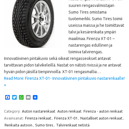
suuren rengasvalmistajan
Sumo Tires omistama
tuotemerkki. Sumo Tires toimii
useissa maissa ja he toimittavat
talvi ja kesärenkaita ympäri
maailmaa. Firenza XT-01 –
nastarengas edullinen ja
toimiva talvirengas.
Innovatiivinen pintakuvio sekä oikeat rengasseokset antavat
tarvittavan pidon talvikeleillä. Nastat on nätisti rivissä ja ne antavat
hyvän pidon jäisillä tienpinnoilla. XT-01 rengasmallia…
Read More: Firenza XT-01- Innovatiivinen pintakuvio nastarenkaalle!
»
F
T
W
E
a
w
h
m
c
i
a
a
e
t
t
i
Category:
Auton nastarenkaat
Auton renkaat
Firenza - auton renkaat
b
t
s
l
Avainsanat:
Firenza renkaat
,
Firenza XT-01
,
Nastalliset auton renkaat
,
o
e
A
o
r
p
Renkaita autoon
,
Sumo tires
,
Talvirenkaat netistä