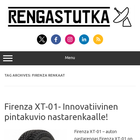
Skip
to
content
Menu
TAG ARCHIVES:
FIRENZA RENKAAT
Firenza XT-01- Innovatiivinen
pintakuvio nastarenkaalle!
Firenza XT-01 – auton
nastarengas Firenza XT-01 on