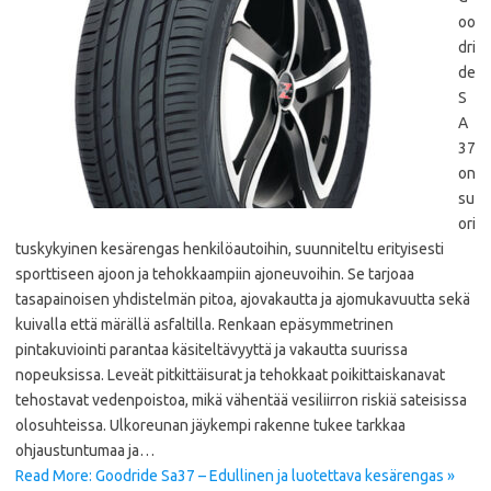
oo
dri
de
S
A
37
on
su
ori
tuskykyinen kesärengas henkilöautoihin, suunniteltu erityisesti
sporttiseen ajoon ja tehokkaampiin ajoneuvoihin. Se tarjoaa
tasapainoisen yhdistelmän pitoa, ajovakautta ja ajomukavuutta sekä
kuivalla että märällä asfaltilla. Renkaan epäsymmetrinen
pintakuviointi parantaa käsiteltävyyttä ja vakautta suurissa
nopeuksissa. Leveät pitkittäisurat ja tehokkaat poikittaiskanavat
tehostavat vedenpoistoa, mikä vähentää vesiliirron riskiä sateisissa
olosuhteissa. Ulkoreunan jäykempi rakenne tukee tarkkaa
ohjaustuntumaa ja…
Read More: Goodride Sa37 – Edullinen ja luotettava kesärengas »