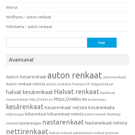
Winrur
Wolftyres – auton renkaat
Yokohama – auton renkaat
Haku:
Avainsanat
auton renkaat
Auton kesärenkaat
autonrenkaat
Auton renkaat netistä
auton renkaita
Formula ICE
Halppisrenkaat
Halvat renkaat
halvat kesärenkaat
Hankook
https://riekko.eu
nastarenkaat
http://riekko.eu
kesärengas
kesärenkaat
Kesärenkaat netistä
Kesärenkaita
kitkarenkaat
kitkarenkaat netistä
kitkarengas
kontio renkaat
Nankang
nastarenkaat
Nastarenkaat netistä
nastarengas
renkaat
nettirenkaat
Nokian renkaat
pakettiauton renkaat
premium