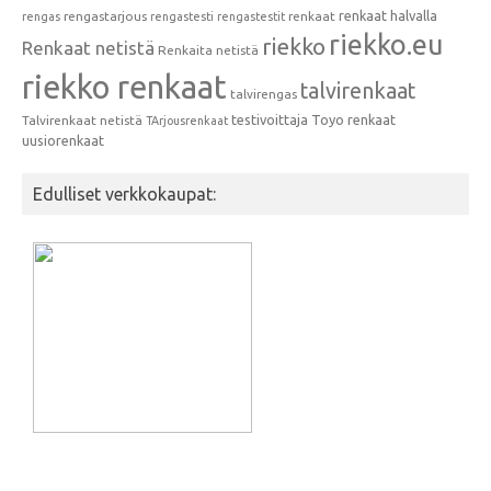
renkaat halvalla
rengastarjous
renkaat
rengas
rengastesti
rengastestit
riekko.eu
riekko
Renkaat netistä
Renkaita netistä
riekko renkaat
talvirenkaat
talvirengas
testivoittaja
Toyo renkaat
Talvirenkaat netistä
TArjousrenkaat
uusiorenkaat
Edulliset verkkokaupat: