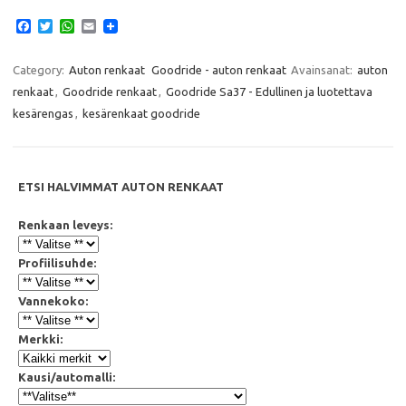
F
T
W
E
a
w
h
m
c
i
a
a
e
t
t
i
Category:
Auton renkaat
Goodride - auton renkaat
Avainsanat:
auton
b
t
s
l
renkaat
,
Goodride renkaat
,
Goodride Sa37 - Edullinen ja luotettava
o
e
A
o
r
p
kesärengas
,
kesärenkaat goodride
k
p
ETSI HALVIMMAT AUTON RENKAAT
Renkaan leveys:
Profiilisuhde:
Vannekoko:
Merkki:
Kausi/automalli: