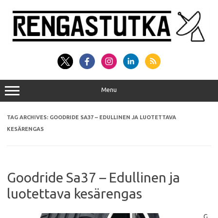
Skip
to
content
Menu
TAG ARCHIVES:
GOODRIDE SA37 – EDULLINEN JA LUOTETTAVA
KESÄRENGAS
Goodride Sa37 – Edullinen ja
luotettava kesärengas
G