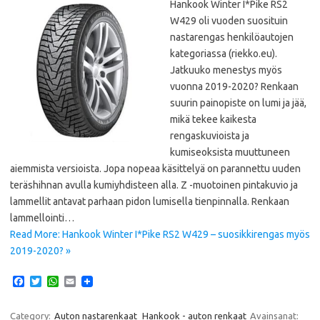
Hankook Winter I*Pike RS2
W429 oli vuoden suosituin
nastarengas henkilöautojen
kategoriassa (riekko.eu).
Jatkuuko menestys myös
vuonna 2019-2020? Renkaan
suurin painopiste on lumi ja jää,
mikä tekee kaikesta
rengaskuvioista ja
kumiseoksista muuttuneen
aiemmista versioista. Jopa nopeaa käsittelyä on parannettu uuden
teräshihnan avulla kumiyhdisteen alla. Z -muotoinen pintakuvio ja
lammellit antavat parhaan pidon lumisella tienpinnalla. Renkaan
lammellointi…
Read More: Hankook Winter I*Pike RS2 W429 – suosikkirengas myös
2019-2020? »
F
T
W
E
a
w
h
m
c
i
a
a
e
t
t
i
Category:
Auton nastarenkaat
Hankook - auton renkaat
Avainsanat: