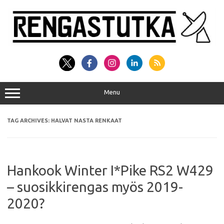
Skip
to
content
Menu
TAG ARCHIVES:
HALVAT NASTA RENKAAT
Hankook Winter I*Pike RS2 W429
– suosikkirengas myös 2019-
2020?