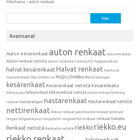
Yokohama – auton renkaat
Haku:
Avainsanat
auton renkaat
Auton kesärenkaat
autonrenkaat
Auton renkaat netistä
auton renkaita
Formula ICE
Halppisrenkaat
Halvat renkaat
halvat kesärenkaat
Hankook
https://riekko.eu
nastarenkaat
http://riekko.eu
kesärengas
kesärenkaat
Kesärenkaat netistä
Kesärenkaita
kitkarenkaat
kitkarenkaat netistä
kitkarengas
kontio renkaat
Nankang
nastarenkaat
Nastarenkaat netistä
nastarengas
renkaat
nettirenkaat
Nokian renkaat
pakettiauton renkaat
premium
renkaat halvalla
rengastarjous
renkaat
rengas
rengastesti
rengastestit
riekko.eu
riekko
Renkaat netistä
Renkaita netistä
riekko renkaat
talvirenkaat