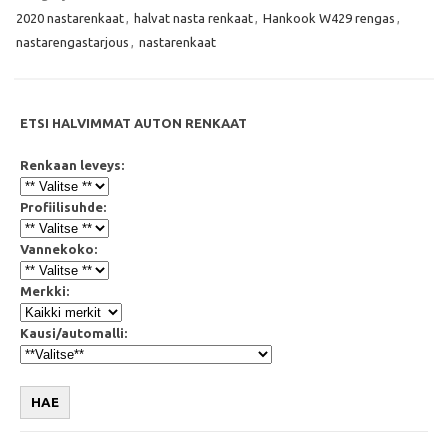
b
t
s
l
2020 nastarenkaat
,
halvat nasta renkaat
,
Hankook W429 rengas
,
o
e
A
o
r
p
nastarengastarjous
,
nastarenkaat
k
p
ETSI HALVIMMAT AUTON RENKAAT
Renkaan leveys:
Profiilisuhde:
Vannekoko:
Merkki:
Kausi/automalli:
HAE