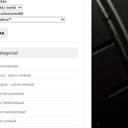
kki:
si/automalli:
AE
ategoriat
miinivanteet
ora – auton renkaat
ogrip – auton renkaat
on kesärenkaat
on kitkarenkaat
on nastarenkaat
on renkaat