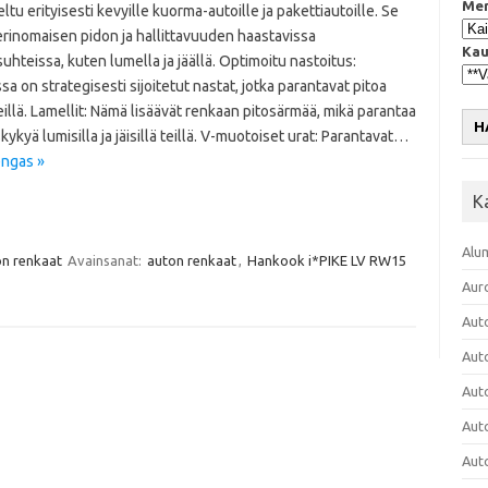
Mer
ltu erityisesti kevyille kuorma-autoille ja pakettiautoille. Se
erinomaisen pidon ja hallittavuuden haastavissa
Kau
suhteissa, kuten lumella ja jäällä. Optimoitu nastoitus:
a on strategisesti sijoitetut nastat, jotka parantavat pitoa
 teillä. Lamellit: Nämä lisäävät renkaan pitosärmää, mikä parantaa
H
kykyä lumisilla ja jäisillä teillä. V-muotoiset urat: Parantavat…
engas »
K
Alu
n renkaat
Avainsanat:
auton renkaat
,
Hankook i*PIKE LV RW15
Aur
Aut
Aut
Aut
Aut
Aut