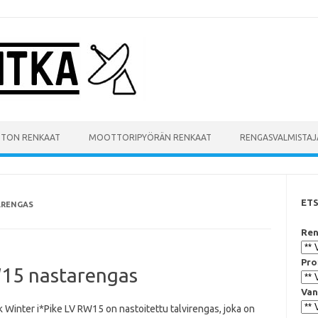
UTON RENKAAT
MOOTTORIPYÖRÄN RENKAAT
RENGASVALMISTAJ
ET
ARENGAS
Ren
Pro
W15 nastarengas
Van
 Winter i*Pike LV RW15 on nastoitettu talvirengas, joka on