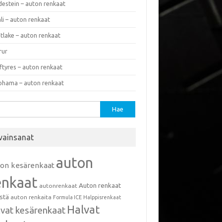
destein – auton renkaat
li – auton renkaat
tlake – auton renkaat
rur
ftyres – auton renkaat
ohama – auton renkaat
u:
vainsanat
auton
ton kesärenkaat
enkaat
Auton renkaat
autonrenkaat
istä
auton renkaita
Formula ICE
Halppisrenkaat
Halvat
lvat kesärenkaat