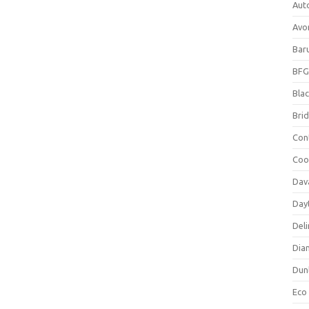
Aut
Avo
Bar
BFG
Blac
Bri
Con
Coo
Dav
Day
Deli
Dia
Dun
Eco