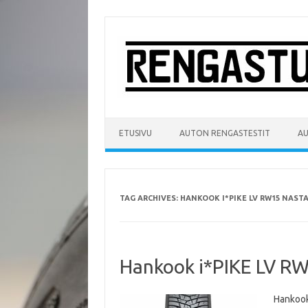
Skip
to
content
ETUSIVU
AUTON RENGASTESTIT
A
TAG ARCHIVES:
HANKOOK I*PIKE LV RW15 NAST
Hankook i*PIKE LV R
Hankook