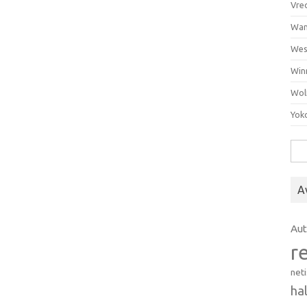
Vre
Wan
Wes
Win
Wol
Yok
Hak
A
Au
r
net
ha