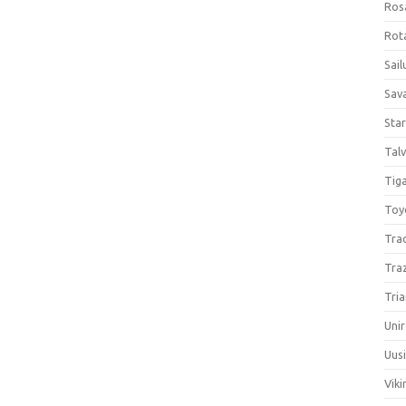
Ros
Rota
Sail
Sav
Sta
Talv
Tiga
Toy
Tra
Tra
Tria
Unir
Uus
Viki