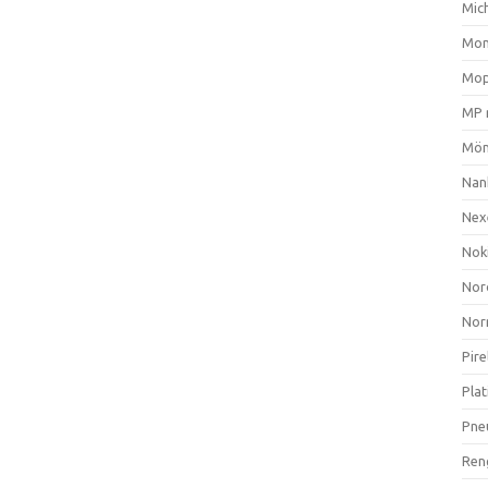
Mich
Mom
Mop
MP 
Mön
Nan
Nex
Nok
Nor
Nor
Pire
Plat
Pne
Ren