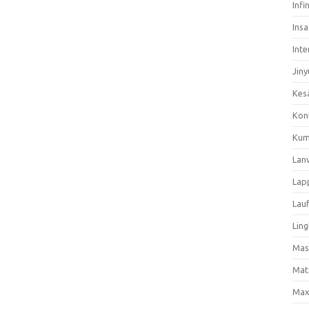
Infi
Ins
Inte
Jiny
Kes
Kon
Kum
Lan
Lap
Lau
Ling
Mas
Mat
Max