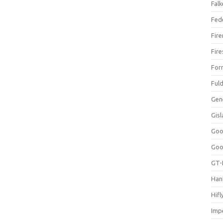
Falk
Fed
Fir
Fir
For
Ful
Gen
Gis
Goo
Goo
GT-
Han
Hifl
Impe