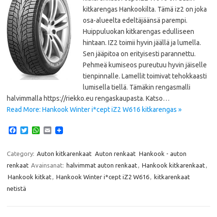
kitkarengas Hankookilta. Tämä iz2 on joka
osa-alueelta edeltäjäänsä parempi.
Huippuluokan kitkarengas edulliseen
hintaan. IZ2 toimii hyvin jäällä ja lumella.
Sen jääpitoa on erityisesti parannettu.
Pehmeä kumiseos pureutuu hyvin jäiselle
tienpinnalle. Lamellit toimivat tehokkaasti
lumisella tiellä. Tämäkin rengasmalli
halvimmalla https://riekko.eu rengaskaupasta. Katso…
Read More: Hankook Winter i*cept iZ2 W616 kitkarengas »
F
T
W
E
a
w
h
m
c
i
a
a
e
t
t
i
Category:
Auton kitkarenkaat
Auton renkaat
Hankook - auton
b
t
s
l
renkaat
Avainsanat:
halvimmat auton renkaat
,
Hankook kitkarenkaat
,
o
e
A
o
r
p
Hankook kitkat
,
Hankook Winter i*cept iZ2 W616
,
kitkarenkaat
k
p
netistä