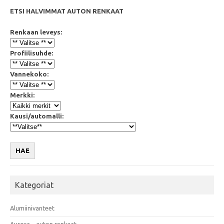
ETSI HALVIMMAT AUTON RENKAAT
Renkaan leveys:
Profiilisuhde:
Vannekoko:
Merkki:
Kausi/automalli:
HAE
Kategoriat
Alumiinivanteet
Aurora – auton renkaat