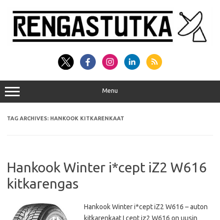
Skip
to
content
Menu
TAG ARCHIVES:
HANKOOK KITKARENKAAT
Hankook Winter i*cept iZ2 W616
kitkarengas
Hankook Winter i*cept iZ2 W616 – auton
kitkarenkaat I cept iz2 W616 on uusin