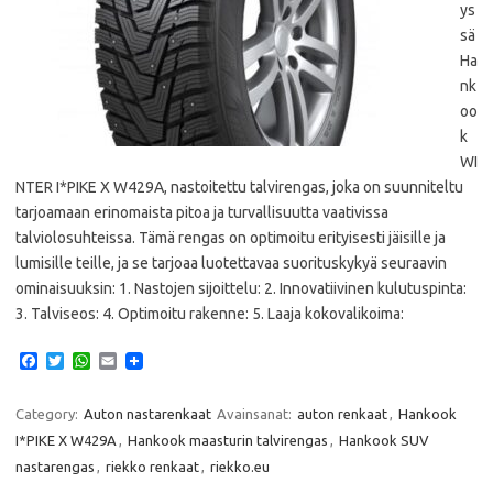
ys
sä
Ha
nk
oo
k
WI
NTER I*PIKE X W429A, nastoitettu talvirengas, joka on suunniteltu
tarjoamaan erinomaista pitoa ja turvallisuutta vaativissa
talviolosuhteissa. Tämä rengas on optimoitu erityisesti jäisille ja
lumisille teille, ja se tarjoaa luotettavaa suorituskykyä seuraavin
ominaisuuksin: 1. Nastojen sijoittelu: 2. Innovatiivinen kulutuspinta:
3. Talviseos: 4. Optimoitu rakenne: 5. Laaja kokovalikoima:
F
T
W
E
a
w
h
m
c
i
a
a
e
t
t
i
Category:
Auton nastarenkaat
Avainsanat:
auton renkaat
,
Hankook
b
t
s
l
I*PIKE X W429A
,
Hankook maasturin talvirengas
,
Hankook SUV
o
e
A
o
r
p
nastarengas
,
riekko renkaat
,
riekko.eu
k
p