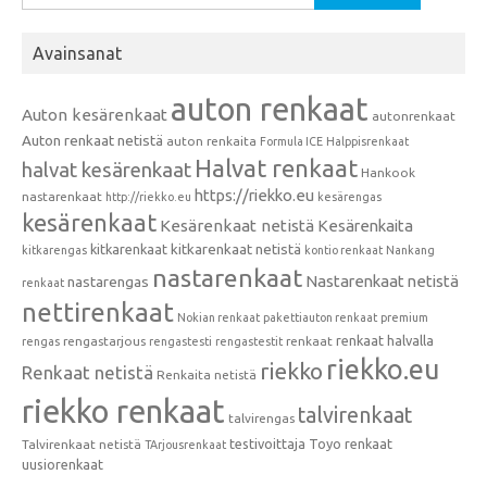
Avainsanat
auton renkaat
Auton kesärenkaat
autonrenkaat
Auton renkaat netistä
auton renkaita
Formula ICE
Halppisrenkaat
Halvat renkaat
halvat kesärenkaat
Hankook
https://riekko.eu
nastarenkaat
http://riekko.eu
kesärengas
kesärenkaat
Kesärenkaat netistä
Kesärenkaita
kitkarenkaat
kitkarenkaat netistä
kitkarengas
kontio renkaat
Nankang
nastarenkaat
Nastarenkaat netistä
nastarengas
renkaat
nettirenkaat
Nokian renkaat
pakettiauton renkaat
premium
renkaat halvalla
rengastarjous
renkaat
rengas
rengastesti
rengastestit
riekko.eu
riekko
Renkaat netistä
Renkaita netistä
riekko renkaat
talvirenkaat
talvirengas
testivoittaja
Toyo renkaat
Talvirenkaat netistä
TArjousrenkaat
uusiorenkaat