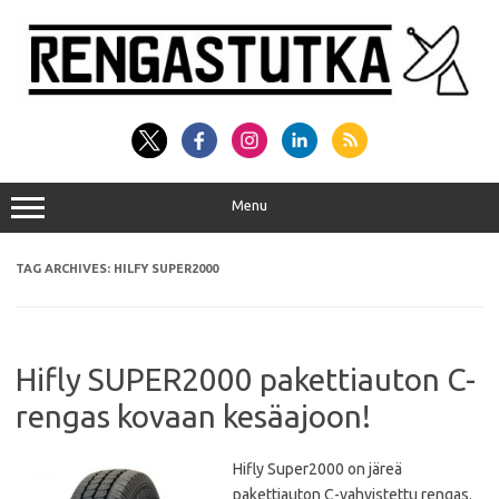
Skip
to
content
Menu
TAG ARCHIVES:
HILFY SUPER2000
Hifly SUPER2000 pakettiauton C-
rengas kovaan kesäajoon!
Hifly Super2000 on järeä
pakettiauton C-vahvistettu rengas.