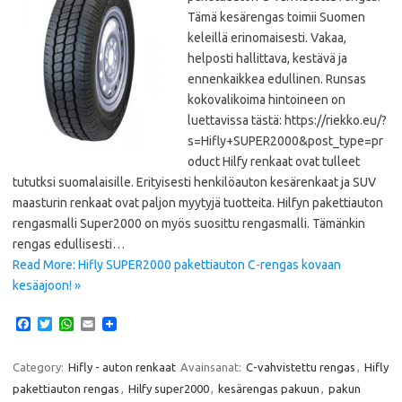
Tämä kesärengas toimii Suomen
keleillä erinomaisesti. Vakaa,
helposti hallittava, kestävä ja
ennenkaikkea edullinen. Runsas
kokovalikoima hintoineen on
luettavissa tästä: https://riekko.eu/?
s=Hifly+SUPER2000&post_type=pr
oduct Hilfy renkaat ovat tulleet
tututksi suomalaisille. Erityisesti henkilöauton kesärenkaat ja SUV
maasturin renkaat ovat paljon myytyjä tuotteita. Hilfyn pakettiauton
rengasmalli Super2000 on myös suosittu rengasmalli. Tämänkin
rengas edullisesti…
Read More: Hifly SUPER2000 pakettiauton C-rengas kovaan
kesäajoon! »
F
T
W
E
a
w
h
m
c
i
a
a
e
t
t
i
Category:
Hifly - auton renkaat
Avainsanat:
C-vahvistettu rengas
,
Hifly
b
t
s
l
pakettiauton rengas
,
Hilfy super2000
,
kesärengas pakuun
,
pakun
o
e
A