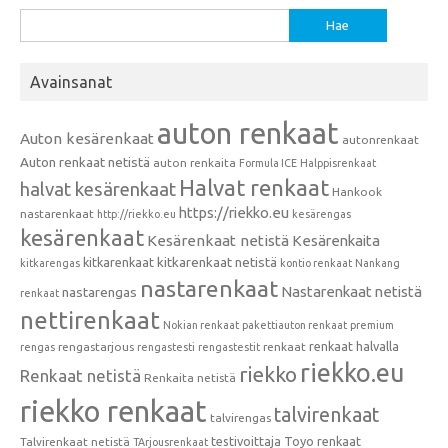
Haku:
Avainsanat
auton renkaat
Auton kesärenkaat
autonrenkaat
Auton renkaat netistä
auton renkaita
Formula ICE
Halppisrenkaat
Halvat renkaat
halvat kesärenkaat
Hankook
https://riekko.eu
nastarenkaat
http://riekko.eu
kesärengas
kesärenkaat
Kesärenkaat netistä
Kesärenkaita
kitkarenkaat
kitkarenkaat netistä
kitkarengas
kontio renkaat
Nankang
nastarenkaat
Nastarenkaat netistä
nastarengas
renkaat
nettirenkaat
Nokian renkaat
pakettiauton renkaat
premium
renkaat halvalla
rengastarjous
renkaat
rengas
rengastesti
rengastestit
riekko.eu
riekko
Renkaat netistä
Renkaita netistä
riekko renkaat
talvirenkaat
talvirengas
testivoittaja
Toyo renkaat
Talvirenkaat netistä
TArjousrenkaat