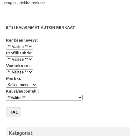
o
r
p
rengas
,
riekko renkaat
k
p
ETSI HALVIMMAT AUTON RENKAAT
Renkaan leveys:
Profiilisuhde:
Vannekoko:
Merkki:
Kausi/automalli:
HAE
Kategoriat