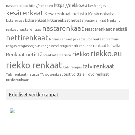
https://riekko.eu
nastarenkaat
http://riekko.eu
kesärengas
kesärenkaat
Kesärenkaat netistä
Kesärenkaita
kitkarenkaat
kitkarenkaat netistä
kitkarengas
kontio renkaat
Nankang
nastarenkaat
Nastarenkaat netistä
nastarengas
renkaat
nettirenkaat
Nokian renkaat
pakettiauton renkaat
premium
renkaat halvalla
rengastarjous
renkaat
rengas
rengastesti
rengastestit
riekko.eu
riekko
Renkaat netistä
Renkaita netistä
riekko renkaat
talvirenkaat
talvirengas
testivoittaja
Toyo renkaat
Talvirenkaat netistä
TArjousrenkaat
uusiorenkaat
Edulliset verkkokaupat: