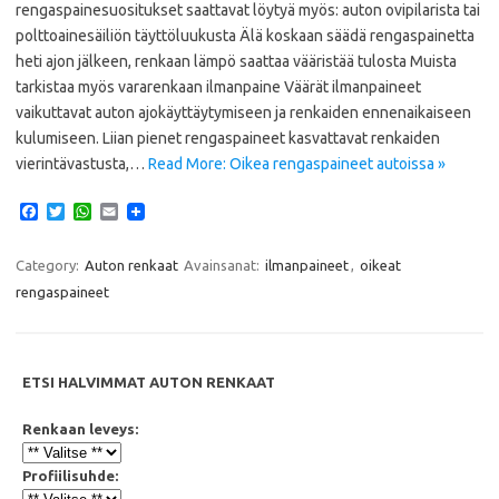
rengaspainesuositukset saattavat löytyä myös: auton ovipilarista tai
polttoainesäiliön täyttöluukusta Älä koskaan säädä rengaspainetta
heti ajon jälkeen, renkaan lämpö saattaa vääristää tulosta Muista
tarkistaa myös vararenkaan ilmanpaine Väärät ilmanpaineet
vaikuttavat auton ajokäyttäytymiseen ja renkaiden ennenaikaiseen
kulumiseen. Liian pienet rengaspaineet kasvattavat renkaiden
vierintävastusta,…
Read More: Oikea rengaspaineet autoissa »
F
T
W
E
a
w
h
m
c
i
a
a
e
t
t
i
Category:
Auton renkaat
Avainsanat:
ilmanpaineet
,
oikeat
b
t
s
l
rengaspaineet
o
e
A
o
r
p
k
p
ETSI HALVIMMAT AUTON RENKAAT
Renkaan leveys:
Profiilisuhde: