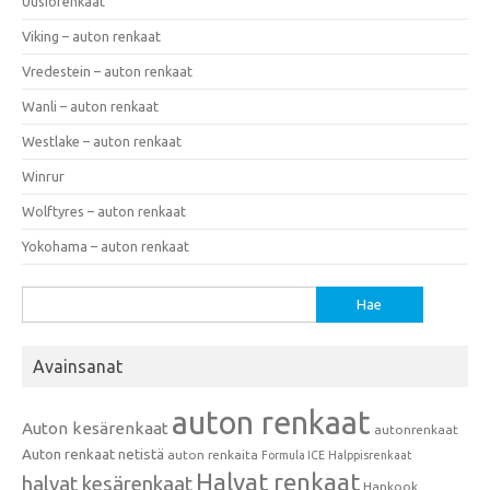
Uusiorenkaat
Viking – auton renkaat
Vredestein – auton renkaat
Wanli – auton renkaat
Westlake – auton renkaat
Winrur
Wolftyres – auton renkaat
Yokohama – auton renkaat
Haku:
Avainsanat
auton renkaat
Auton kesärenkaat
autonrenkaat
Auton renkaat netistä
auton renkaita
Formula ICE
Halppisrenkaat
Halvat renkaat
halvat kesärenkaat
Hankook