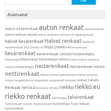
Avainsanat
auton renkaat
Auton kesärenkaat
autonrenkaat
Auton renkaat netistä
auton renkaita
Formula ICE
Halppisrenkaat
Halvat renkaat
halvat kesärenkaat
Hankook
https://riekko.eu
nastarenkaat
http://riekko.eu
kesärengas
kesärenkaat
Kesärenkaat netistä
Kesärenkaita
kitkarenkaat
kitkarenkaat netistä
kitkarengas
kontio renkaat
Nankang
nastarenkaat
Nastarenkaat netistä
nastarengas
renkaat
nettirenkaat
Nokian renkaat
pakettiauton renkaat
premium
renkaat halvalla
rengastarjous
renkaat
rengas
rengastesti
rengastestit
riekko.eu
riekko
Renkaat netistä
Renkaita netistä
riekko renkaat
talvirenkaat
talvirengas
testivoittaja
Toyo renkaat
Talvirenkaat netistä
TArjousrenkaat
uusiorenkaat