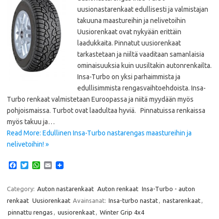
uusionastarenkaat edullisesti ja valmistajan
takuuna maastureihin ja nelivetoihin
Uusiorenkaat ovat nykyään erittäin
laadukkaita. Pinnatut uusiorenkaat
tarkastetaan ja niiltä vaaditaan samanlaisia
ominaisuuksia kuin uusiltakin autonrenkailta.
Insa-Turbo on yksi parhaimmista ja
edullisimmista rengasvaihtoehdoista. Insa-
Turbo renkaat valmistetaan Euroopassa ja niitä myydään myös
pohjoismaissa. Turbot ovat laadultaa hyviä. Pinnatuissa renkaissa
myös takuu ja…
Read More: Edullinen Insa-Turbo nastarengas maastureihin ja
nelivetoihin! »
F
T
W
E
a
w
h
m
c
i
a
a
e
t
t
i
Category:
Auton nastarenkaat
Auton renkaat
Insa-Turbo - auton
b
t
s
l
renkaat
Uusiorenkaat
Avainsanat:
Insa-turbo nastat
,
nastarenkaat
,
o
e
A
o
r
p
pinnattu rengas
,
uusiorenkaat
,
Winter Grip 4x4