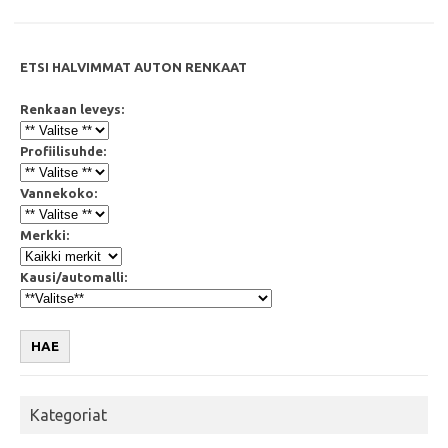
k
p
ETSI HALVIMMAT AUTON RENKAAT
Renkaan leveys:
Profiilisuhde:
Vannekoko:
Merkki:
Kausi/automalli:
HAE
Kategoriat