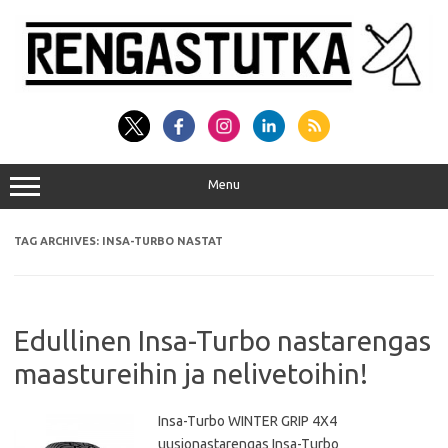
Skip
to
content
Menu
TAG ARCHIVES:
INSA-TURBO NASTAT
Edullinen Insa-Turbo nastarengas
maastureihin ja nelivetoihin!
Insa-Turbo WINTER GRIP 4X4
uusionastarengas Insa-Turbo