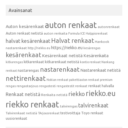
Avainsanat
auton renkaat
Auton kesärenkaat
autonrenkaat
Auton renkaat netistä
auton renkaita
Formula ICE
Halppisrenkaat
Halvat renkaat
halvat kesärenkaat
Hankook
https://riekko.eu
nastarenkaat
http://riekko.eu
kesärengas
kesärenkaat
Kesärenkaat netistä
Kesärenkaita
kitkarenkaat
kitkarenkaat netistä
kitkarengas
kontio renkaat
Nankang
nastarenkaat
Nastarenkaat netistä
nastarengas
renkaat
nettirenkaat
Nokian renkaat
pakettiauton renkaat
premium
renkaat halvalla
rengastarjous
renkaat
rengas
rengastesti
rengastestit
riekko.eu
riekko
Renkaat netistä
Renkaita netistä
riekko renkaat
talvirenkaat
talvirengas
testivoittaja
Toyo renkaat
Talvirenkaat netistä
TArjousrenkaat
uusiorenkaat