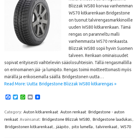
Blizzak WS80 korvaa vanhemman
WS70 kitkarenkaan Bridgestone
on tuonut talvirengasmarkkinoille
uuden WS80 kitkarenkaan. Tämä
rengas on paranneltu malli
vanhemmasta WS70 renkaasta.
Blizzak WS80 sopii hyvin Suomen
talveen. Renkaan ominaisuudet
sopivat erityisesti vaihteleviin sääolosuhteisiin. Tällä rengasmallilla
on erinomainen jää- ja lumipito. Rengas toimii moitteettomasti myös
märällä ja erikoisemalla säällä. Bridgestonen uutta…
Read More: Uutta: Bridgestone Blizzak WS80 kitkarengas »
F
T
W
E
a
w
h
m
c
i
a
a
e
t
t
i
Category:
Auton kitkarenkaat
Auton renkaat
Bridgestone - auton
b
t
s
l
renkaat
Avainsanat:
Bridgestone Blizzak WS80
,
Bridgestone laadukas
,
o
e
A
o
r
p
Bridgestonen kitkarenkaat
,
jääpito
,
pito lumella
,
talvirenkaat
,
WS70
k
p