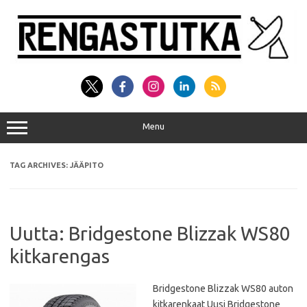
Skip
to
content
Menu
TAG ARCHIVES:
JÄÄPITO
Uutta: Bridgestone Blizzak WS80
kitkarengas
Bridgestone Blizzak WS80 auton
kitkarenkaat Uusi Bridgestone