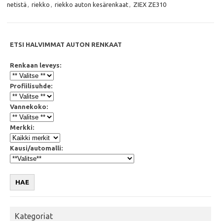
o
r
p
netistä
,
riekko
,
riekko auton kesärenkaat
,
ZIEX ZE310
k
p
ETSI HALVIMMAT AUTON RENKAAT
Renkaan leveys:
Profiilisuhde:
Vannekoko:
Merkki:
Kausi/automalli:
HAE
Kategoriat