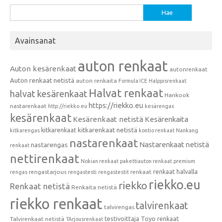
Haku:
Avainsanat
auton renkaat
Auton kesärenkaat
autonrenkaat
Auton renkaat netistä
auton renkaita
Formula ICE
Halppisrenkaat
Halvat renkaat
halvat kesärenkaat
Hankook
https://riekko.eu
nastarenkaat
http://riekko.eu
kesärengas
kesärenkaat
Kesärenkaat netistä
Kesärenkaita
kitkarenkaat
kitkarenkaat netistä
kitkarengas
kontio renkaat
Nankang
nastarenkaat
Nastarenkaat netistä
nastarengas
renkaat
nettirenkaat
Nokian renkaat
pakettiauton renkaat
premium
renkaat halvalla
rengastarjous
renkaat
rengas
rengastesti
rengastestit
riekko.eu
riekko
Renkaat netistä
Renkaita netistä
riekko renkaat
talvirenkaat
talvirengas
testivoittaja
Toyo renkaat
Talvirenkaat netistä
TArjousrenkaat