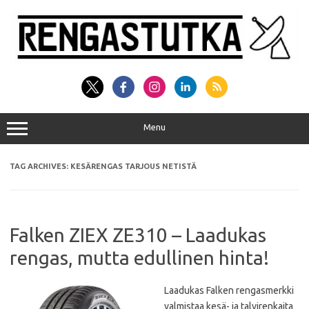
Skip
to
content
Menu
TAG ARCHIVES:
KESÄRENGAS TARJOUS NETISTÄ
Falken ZIEX ZE310 – Laadukas
rengas, mutta edullinen hinta!
Laadukas Falken rengasmerkki
valmistaa kesä- ja talvirenkaita