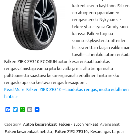
kaikenlaiseen käyttöön. Falken
on alunperin japanilainen
rengasmerkki. Nykyään se
tekee yhteistyötä Goodyearin
kanssa. Falken tarjoaa
suorituskykyisten tuotteiden
lisäksi erittäin laajan valikoiman
tavallisia henkilöauton renkaita.
Falken ZIEX ZE310 ECORUN auton kesärenkaat laadukas
rengasvalmistaja varma pito kuivalla ja märällä tienpinnalla
polttoainetta säästävä kesärengasmalli edullinen hinta riekko
rengaskaupassa kestävä rengas kesäajoon…
Read More: Falken ZIEX ZE310 – Laadukas rengas, mutta edullinen
hinta! »
F
T
W
E
a
w
h
m
c
i
a
a
e
t
t
i
Category:
Auton kesärenkaat
Falken - auton renkaat
Avainsanat:
b
t
s
l
Falken kesärenkaat netistä
,
Falken ZIEX ZE310
,
Kesärengas tarjous
o
e
A